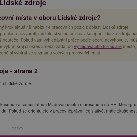
Lidské zdroje
covní místa v oboru Lidské zdroje?
ný krok aktuálně nabízí 14 pracovních pozic z oblasti Lidské zdroje.
 přehledu nevybrali, můžete si volné pozice v kategorii Lidské zdroje n
iž neuteče. Pokud vám vyhledávání práce podle oboru nevyhovuje, mů
e vybrat kraj či okres a nebo zadat do
vyhledávacího formuláře
město,
edně si vybírat ze seznamu volných pracovních míst.
je - strana 2
nu Lidské zdroje
 zkušenou a samostatnou Mzdovou účetní s přesahem do HR, která př
. Pokud se orientujete v pracovněprávní legislativě, máte zkušenosti
Hazlov