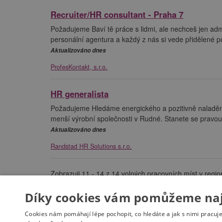
Recruiter/HR consultant - Praha 7
Požadujeme Baví tě práce s lidmi, ale nechceš jen a
personální agentura a každý z nás si vede přidělené por
Aktualizováno dnes
ProfesKontakt, s.r.o.
HR generalista
Požadujeme Hledáme energického a pozitivně naladěnéh
menší výrobní společnosti v Rudné. Stanete se pravou
Aktualizováno dnes
Randstad HR Solutions s.r.o.
Zobrazuji 11 - 14 z 14 volných pracovních míst v regio
Díky cookies vám pomůžeme nají
Cookies nám pomáhají lépe pochopit, co hledáte a jak s nimi pracuj