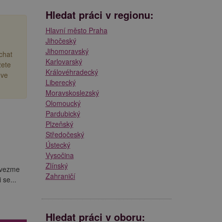
Hledat práci v regionu:
Hlavní město Praha
Jihočeský
Jihomoravský
echat
Karlovarský
žete
Královéhradecký
 ve
Liberecký
Moravskoslezský
Olomoucký
Pardubický
Plzeňský
Středočeský
Ústecký
Vysočina
Zlínský
evezme
Zahraničí
 se...
Hledat práci v oboru: