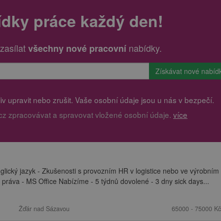
ídky práce každý den!
zasílat
nabídky.
všechny nové pracovní
v upravit nebo zrušit. Vaše osobní údaje jsou u nás v bezpečí.
cz zpracovávat a spravovat vložené osobní údaje.
více
lický jazyk - Zkušenosti s provozním HR v logistice nebo ve výrobním
 práva - MS Office Nabízíme - 5 týdnů dovolené - 3 dny sick days...
Žďár nad Sázavou
65000 - 75000 Kč