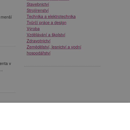
Stavebnictví
Strojírenství
Technika a elektrotechnika
e menší
Tvůrčí práce a design
Výroba
Vzdělávání a školství
Zdravotnictví
Zemědělství, lesnictví a vodní
hospodářství
enta v
..