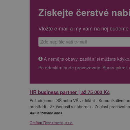
Získejte čerstvé nab
Vložte e-mail a my vám na něj budeme 
A nemějte obavy, zasílání si můžete kdykoli
Po odeslání bude provozovatel Spravnykrok.
HR business partner | až 75 000 Kč
Požadujeme - SŠ nebo VŠ vzdělání - Komunikativní ang
prostředí - Zkušenosti s náborem - Znalost pracovního
Aktualizováno dnes
Grafton Recruitment, s.r.o.