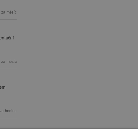
 za měsíc
ientační
 za měsíc
ném
za hodinu