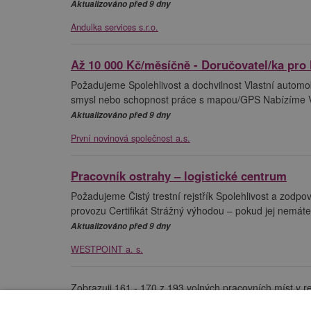
Aktualizováno před 9 dny
Andulka services s.r.o.
Až 10 000 Kč/měsíčně - Doručovatel/ka pro
Požadujeme Spolehlivost a dochvilnost Vlastní automobi
smysl nebo schopnost práce s mapou/GPS Nabízíme Výd
Aktualizováno před 9 dny
První novinová společnost a.s.
Pracovník ostrahy – logistické centrum
Požadujeme Čistý trestní rejstřík Spolehlivost a zod
provozu Certifikát Strážný výhodou – pokud jej nemát
Aktualizováno před 9 dny
WESTPOINT a. s.
Zobrazuji 161 - 170 z 193 volných pracovních míst v r