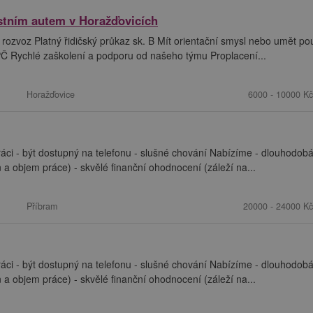
astním autem v Horažďovicích
 rozvoz Platný řidičský průkaz sk. B Mít orientační smysl nebo umět po
 Rychlé zaškolení a podporu od našeho týmu Proplacení...
Horažďovice
6000 - 10000 Kč
ráci - být dostupný na telefonu - slušné chování Nabízíme - dlouhodob
en a objem práce) - skvělé finanční ohodnocení (záleží na...
Příbram
20000 - 24000 Kč
ráci - být dostupný na telefonu - slušné chování Nabízíme - dlouhodob
en a objem práce) - skvělé finanční ohodnocení (záleží na...