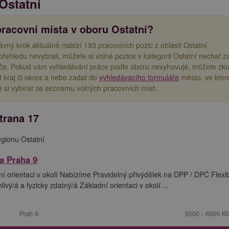
Ostatní
pracovní místa v oboru Ostatní?
ávný krok aktuálně nabízí 193 pracovních pozic z oblasti Ostatní.
přehledu nevybrali, můžete si volné pozice v kategorii Ostatní nechat za
eče. Pokud vám vyhledávání práce podle oboru nevyhovuje, můžete zku
 kraj či okres a nebo zadat do
vyhledávacího formuláře
město, ve kte
ě si vybírat ze seznamu volných pracovních míst.
trana 17
egionu Ostatní
ta Praha 9
í orientaci v okolí Nabízíme Pravidelný přivýdělek na DPP / DPČ Flexib
ý/á a fyzicky zdatný/á Základní orientaci v okolí ...
Prah 9
5000 - 6000 Kč