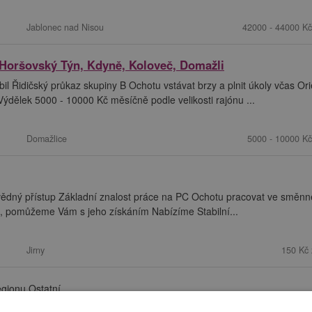
Jablonec nad Nisou
42000 - 44000 Kč
 Horšovský Týn, Kdyně, Koloveč, Domažli
l Řidičský průkaz skupiny B Ochotu vstávat brzy a plnit úkoly včas Or
ělek 5000 - 10000 Kč měsíčně podle velikosti rajónu ...
Domažlice
5000 - 10000 Kč
povědný přístup Základní znalost práce na PC Ochotu pracovat ve směn
e, pomůžeme Vám s jeho získáním Nabízíme Stabilní...
Jirny
150 Kč 
egionu Ostatní