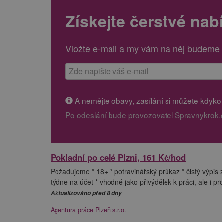
Získejte čerstvé nab
Vložte e-mail a my vám na něj budeme 
A nemějte obavy, zasílání si můžete kdykoli
Po odeslání bude provozovatel Spravnykrok.
Pokladní po celé Plzni, 161 Kč/hod
Požadujeme * 18+ * potravinářský průkaz * čistý výpis 
týdne na účet * vhodné jako přivýdělek k práci, ale i
Aktualizováno před 8 dny
Agentura práce Plzeň s.r.o.