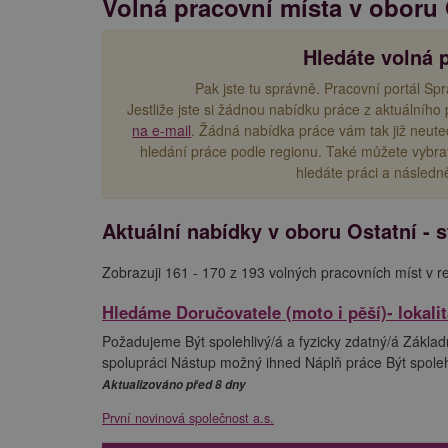
Volná pracovní místa v oboru 
Hledáte volná 
Pak jste tu správně. Pracovní portál Spr
Jestliže jste si žádnou nabídku práce z aktuálního 
na e-mail
. Žádná nabídka práce vám tak již neut
hledání práce podle regionu. Také můžete vybrat
hledáte práci a následn
Aktuální nabídky v oboru Ostatní - s
Zobrazuji 161 - 170 z 193 volných pracovních míst v r
Hledáme Doručovatele (moto i pěší)- lokali
Požadujeme Být spolehlivý/á a fyzicky zdatný/á Základn
spolupráci Nástup možný ihned Náplň práce Být spolehliv
Aktualizováno před 8 dny
První novinová společnost a.s.