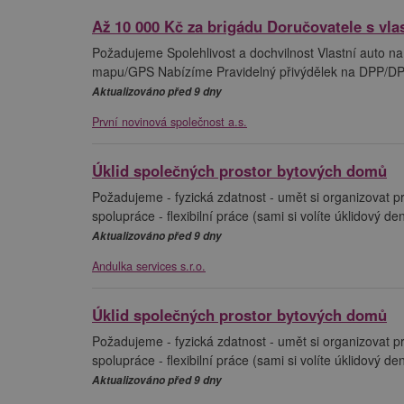
Až 10 000 Kč za brigádu Doručovatele s vl
Požadujeme Spolehlivost a dochvilnost Vlastní auto na
mapu/GPS Nabízíme Pravidelný přivýdělek na DPP/DPČ
Aktualizováno před 9 dny
První novinová společnost a.s.
Úklid společných prostor bytových domů
Požadujeme - fyzická zdatnost - umět si organizovat p
spolupráce - flexibilní práce (sami si volíte úklidový d
Aktualizováno před 9 dny
Andulka services s.r.o.
Úklid společných prostor bytových domů
Požadujeme - fyzická zdatnost - umět si organizovat p
spolupráce - flexibilní práce (sami si volíte úklidový d
Aktualizováno před 9 dny