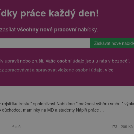
ídky práce každý den!
zasílat
nabídky.
všechny nové pracovní
v upravit nebo zrušit. Vaše osobní údaje jsou u nás v bezpečí.
cz zpracovávat a spravovat vložené osobní údaje.
více
z rejstříku trestu * spolehlivost Nabízíme * možnost výběru směn * výpl
 pro důchodce, maminky na MD a studenty Náplň práce ...
Plzeň
173 - 209 Kč 