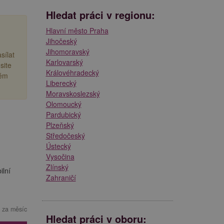
Hledat práci v regionu:
Hlavní město Praha
Jihočeský
Jihomoravský
sílat
Karlovarský
site
Královéhradecký
rém
Liberecký
Moravskoslezský
Olomoucký
Pardubický
Plzeňský
Středočeský
Ústecký
Vysočina
Zlínský
ilní
Zahraničí
 za měsíc
Hledat práci v oboru: