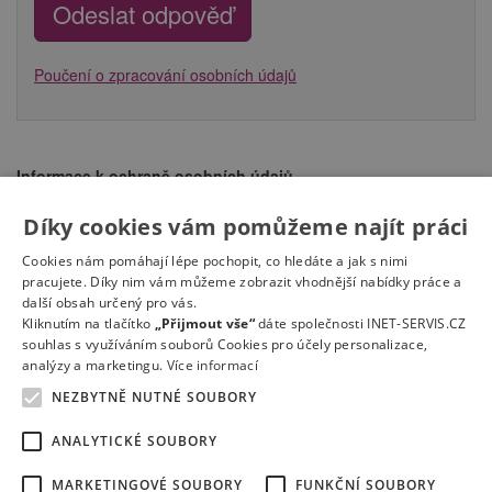
Poučení o zpracování osobních údajů
Informace k ochraně osobních údajů
Po odeslání formuláře bude společnost Vězeňská služba České
republiky (IČ 00212423) (dále jen Správce) zpracovávat v
Díky cookies vám pomůžeme najít práci
souladu se Zákonem o ochraně osobních údajů 110/2019 Sb. a v
Cookies nám pomáhají lépe pochopit, co hledáte a jak s nimi
souladu s Obecným nařízením o ochraně osobních údajů (EU)
pracujete. Díky nim vám můžeme zobrazit vhodnější nabídky práce a
2016/679 poskytnuté osobní údaje
za účelem náboru
další obsah určený pro vás.
zaměstnanců na výše uvedenou pracovní pozici.
Zpracování
Kliknutím na tlačítko
„Přijmout vše“
dáte společnosti INET-SERVIS.CZ
osobních údajů bude pro Správce zajišťovat provozovatel webu
souhlas s využíváním souborů Cookies pro účely personalizace,
Spravnykrok.cz společnost INET-SERVIS.CZ, s.r.o. IČ: 27523209
analýzy a marketingu.
Více informací
(Zpracovatel)
Více…
NEZBYTNĚ NUTNÉ SOUBORY
ANALYTICKÉ SOUBORY
MARKETINGOVÉ SOUBORY
FUNKČNÍ SOUBORY