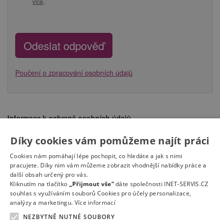
.
více
Poučení o zpracování osobních údajů
Informace k ochraně osobních údajů
Po odeslání formuláře bude společnost Komerční banka, a.s. (IČ
45317054) (dále jen Správce) zpracovávat v souladu se Zákonem
Díky cookies vám pomůžeme najít práci
o ochraně osobních údajů 110/2019 Sb. a v souladu s Obecným
Cookies nám pomáhají lépe pochopit, co hledáte a jak s nimi
nařízením o ochraně osobních údajů (EU) 2016/679 poskytnuté
pracujete. Díky nim vám můžeme zobrazit vhodnější nabídky práce a
osobní údaje
za účelem náboru zaměstnanců na výše
další obsah určený pro vás.
uvedenou pracovní pozici.
Zpracování osobních údajů bude
Kliknutím na tlačítko
„Přijmout vše“
dáte společnosti INET-SERVIS.CZ
pro Správce zajišťovat provozovatel webu Spravnykrok.cz
souhlas s využíváním souborů Cookies pro účely personalizace,
společnost INET-SERVIS.CZ, s.r.o. IČ: 27523209 (Zpracovatel)
analýzy a marketingu.
Více informací
Více…
NEZBYTNĚ NUTNÉ SOUBORY