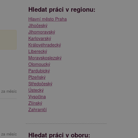
Hledat práci v regionu:
Hlavní město Praha
Jihočeský
Jihomoravský
Karlovarský
Královéhradecký
Liberecký
Moravskoslezský
Olomoucký
Pardubický
Plzeňský
Středočeský
Ústecký
 za měsíc
Vysočina
Zlínský
Zahraničí
Hledat práci v oboru:
 za měsíc