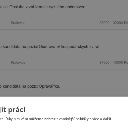
zici Obsluha v zařízeních rychlého občerstvení.
Kralovice
28000 - 32000 Kč
 kandidáta na pozici Ošetřovatel hospodářských zvířat.
Kralovice
37000 - 40000 Kč
 kandidáta na pozici Opravář/ka.
Kralovice
36000 - 43000 Kč
t práci
ete. Díky nim vám můžeme zobrazit vhodnější nabídky práce a další