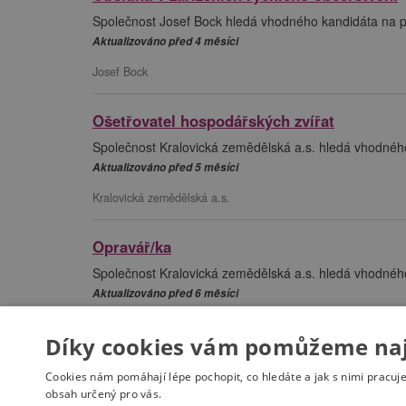
Společnost Josef Bock hledá vhodného kandidáta na po
Aktualizováno před 4 měsíci
Josef Bock
Ošetřovatel hospodářských zvířat
Společnost Kralovická zemědělská a.s. hledá vhodného
Aktualizováno před 5 měsíci
Kralovická zemědělská a.s.
Opravář/ka
Společnost Kralovická zemědělská a.s. hledá vhodného
Aktualizováno před 6 měsíci
Kralovická zemědělská a.s.
Díky cookies vám pomůžeme nají
Zobrazuji 1 - 9 z 9 nabídek z úřadu práce Kralovice
Cookies nám pomáhají lépe pochopit, co hledáte a jak s nimi pracuj
obsah určený pro vás.