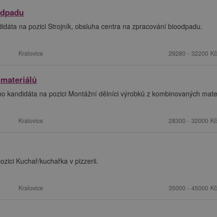
odpadu
dáta na pozici Strojník, obsluha centra na zpracování bioodpadu.
Kralovice
29280 - 32200 Kč
 materiálů
ho kandidáta na pozici Montážní dělníci výrobků z kombinovaných mater
Kralovice
28300 - 32000 Kč
zici Kuchař/kuchařka v pizzerii.
Kralovice
35000 - 45000 Kč