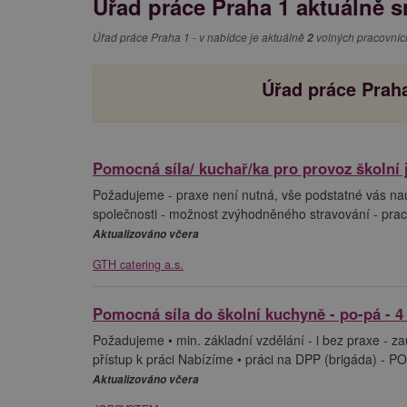
Úřad práce Praha 1 aktuálně s
Úřad práce Praha 1 - v nabídce je aktuálně
2
volných pracovních
Úřad práce Praha
Pomocná síla/ kuchař/ka pro provoz školní
Požadujeme - praxe není nutná, vše podstatné vás nau
společnosti - možnost zvýhodněného stravování - prac
Aktualizováno včera
GTH catering a.s.
Pomocná síla do školní kuchyně - po-pá - 4
Požadujeme • min. základní vzdělání - i bez praxe - za
přístup k práci Nabízíme • práci na DPP (brigáda) - P
Aktualizováno včera