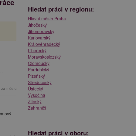
práce
Hledat práci v regionu:
Hlavní město Praha
Jihočeský
Jihomoravský
Karlovarský
Královéhradecký
Liberecký
Moravskoslezský
Olomoucký
Pardubický
..
Plzeňský
Středočeský
 za měsíc
Ústecký
Vysočina
Zlínský
Zahraničí
témový
Hledat práci v oboru: