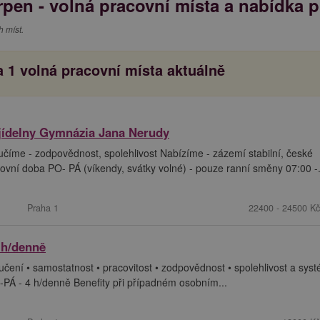
rpen - volná pracovní místa a nabídka 
 míst.
 1 volná pracovní místa aktuálně
 jídelny Gymnázia Jana Nerudy
číme - zodpovědnost, spolehlivost Nabízíme - zázemí stabilní, české
ovní doba PO- PÁ (víkendy, svátky volné) - pouze ranní směny 07:00 -.
Praha 1
22400 - 24500 Kč
 h/denně
učení • samostatnost • pracovitost • zodpovědnost • spolehlivost a sys
O-PÁ - 4 h/denně Benefity při případném osobním...