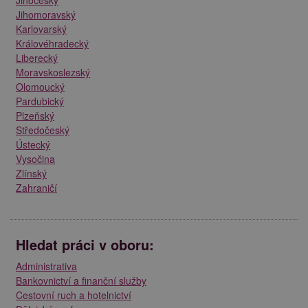
Jihočeský
Jihomoravský
Karlovarský
Královéhradecký
Liberecký
Moravskoslezský
Olomoucký
Pardubický
Plzeňský
Středočeský
Ústecký
Vysočina
Zlínský
Zahraničí
Hledat práci v oboru:
Administrativa
Bankovnictví a finanční služby
Cestovní ruch a hotelnictví