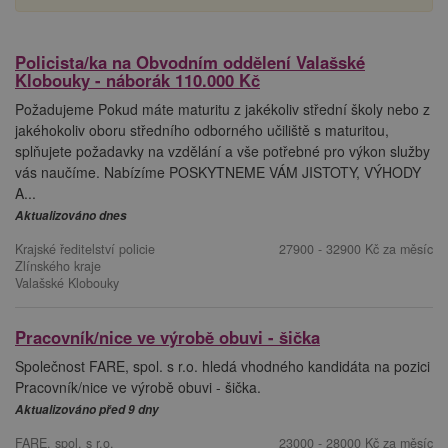
Policista/ka na Obvodním oddělení Valašské
Klobouky - náborák 110.000 Kč
Požadujeme Pokud máte maturitu z jakékoliv střední školy nebo z
jakéhokoliv oboru středního odborného učiliště s maturitou,
splňujete požadavky na vzdělání a vše potřebné pro výkon služby
vás naučíme. Nabízíme POSKYTNEME VÁM JISTOTY, VÝHODY
A...
Aktualizováno dnes
Krajské ředitelství policie
27900 - 32900 Kč za měsíc
Zlínského kraje
Valašské Klobouky
Pracovník/nice ve výrobě obuvi - šička
Společnost FARE, spol. s r.o. hledá vhodného kandidáta na pozici
Pracovník/nice ve výrobě obuvi - šička.
Aktualizováno před 9 dny
FARE, spol. s r.o.
23000 - 28000 Kč za měsíc