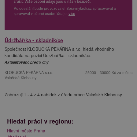
zrušit. Vaše osobní údaje jsou u nás v bezpečí.
Po odeslání bude provozovatel Spravnykrok.cz zpracovávat a
spravovat vložené osobní údaje.
více
Údržbář/ka - skladník/ce
Společnost KLOBUCKÁ PEKÁRNA s.r.o. hledá vhodného
kandidáta na pozici Údržbář/ka - skladník/ce.
Aktualizováno před 9 dny
KLOBUCKÁ PEKÁRNA s.r.o.
25000 - 30000 Kč za měsíc
Valašské Klobouky
Zobrazuji 1 - 4 z 4 nabídek z úřadu práce Valašské Klobouky
Hledat práci v regionu:
Hlavní město Praha