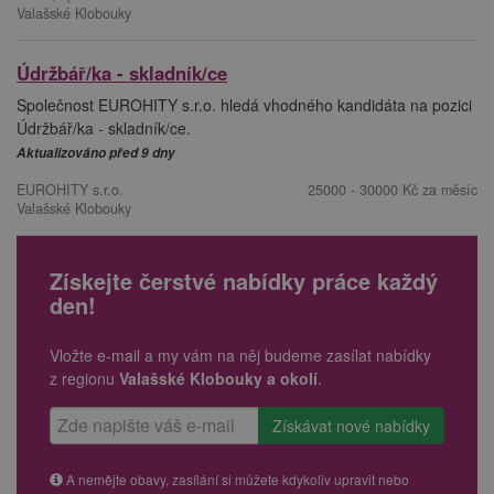
Valašské Klobouky
Údržbář/ka - skladník/ce
Společnost EUROHITY s.r.o. hledá vhodného kandidáta na pozici
Údržbář/ka - skladník/ce.
Aktualizováno před 9 dny
EUROHITY s.r.o.
25000 - 30000 Kč za měsíc
Valašské Klobouky
Získejte čerstvé nabídky práce každý
den!
Vložte e-mail a my vám na něj budeme zasílat nabídky
z regionu
Valašské Klobouky a okolí
.
A nemějte obavy, zasílání si můžete kdykoliv upravit nebo