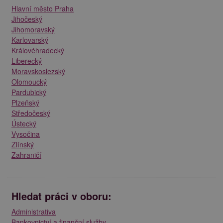
Hlavní město Praha
Jihočeský
Jihomoravský
Karlovarský
Královéhradecký
Liberecký
Moravskoslezský
Olomoucký
Pardubický
Plzeňský
Středočeský
Ústecký
Vysočina
Zlínský
Zahraničí
Hledat práci v oboru:
Administrativa
Bankovnictví a finanční služby