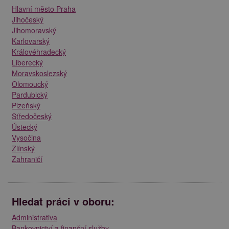
Hlavní město Praha
Jihočeský
Jihomoravský
Karlovarský
Královéhradecký
Liberecký
Moravskoslezský
Olomoucký
Pardubický
Plzeňský
Středočeský
Ústecký
Vysočina
Zlínský
Zahraničí
Hledat práci v oboru:
Administrativa
Bankovnictví a finanční služby