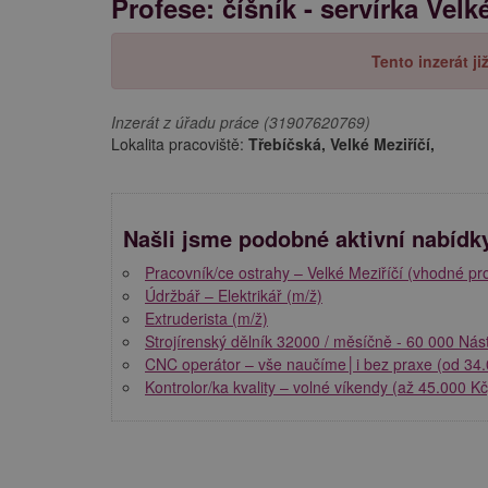
Profese: číšník - servírka Velk
Tento inzerát j
Inzerát z úřadu práce (31907620769)
Lokalita pracoviště:
Třebíčská, Velké Meziříčí,
Našli jsme podobné aktivní nabídk
Pracovník/ce ostrahy – Velké Meziříčí (vhodné p
Údržbář – Elektrikář (m/ž)
Extruderista (m/ž)
Strojírenský dělník 32000 / měsíčně - 60 000 Nás
CNC operátor – vše naučíme│i bez praxe (od 34
Kontrolor/ka kvality – volné víkendy (až 45.000 K