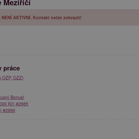
é Meziříčí
iž NENÍ AKTIVNÍ. Kontakt nelze zobrazit!
y práce
ro OZP, OZZ)
tupní Bonus!
.000 Kč) #2985
č) #2990