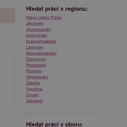
Hledat práci v regionu:
Hlavní město Praha
Jihočeský
Jihomoravský
Karlovarský
Královéhradecký
Liberecký
Moravskoslezský
Olomoucký
Pardubický
Plzeňský
Středočeský
Ústecký
Vysočina
Zlínský
Zahraničí
Hledat práci v oboru: