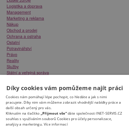
Logistika a doprava
Management
Marketing a reklama
Nákup
Obchod a prodej
Ochrana a ostraha
Ostatní
Potravinářství
Právo
Reality
Služby
Státní a veřejná správa
Stavebnictví
Strojírenství
Díky cookies vám pomůžeme najít práci
Technika a elektrotechnika
Tvůrčí práce a design
Cookies nám pomáhají lépe pochopit, co hledáte a jak s nimi
Výroba
pracujete. Díky nim vám můžeme zobrazit vhodnější nabídky práce a
další obsah určený pro vás.
Vzdělávání a školství
Kliknutím na tlačítko
„Přijmout vše“
dáte společnosti INET-SERVIS.CZ
Zdravotnictví
souhlas s využíváním souborů Cookies pro účely personalizace,
Zemědělství, lesnictví a vodní hospodářství
analýzy a marketingu.
Více informací