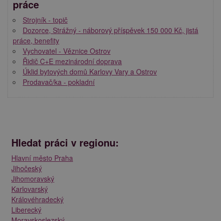
práce
Strojník - topič
Dozorce, Strážný - náborový příspěvek 150 000 Kč, jistá
práce, benefity
Vychovatel - Věznice Ostrov
Řidič C+E mezinárodní doprava
Úklid bytových domů Karlovy Vary a Ostrov
Prodavač/ka - pokladní
Hledat práci v regionu:
Hlavní město Praha
Jihočeský
Jihomoravský
Karlovarský
Královéhradecký
Liberecký
Moravskoslezský