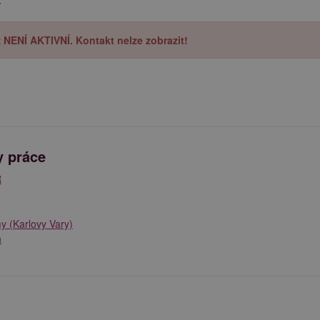
y
iž NENÍ AKTIVNÍ. Kontakt nelze zobrazit!
y práce
R
y (Karlovy Vary)
h