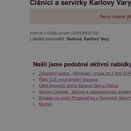
Číšníci a servírky Karlovy Var
Tento inzerát j
Inzerát z úřadu práce (32412600732)
Lokalita pracoviště:
Sadová, Karlovy Vary,
Našli jsme podobné aktivní nabídk
Zdravotní sestra - Německo | mzda od 3 200 EU
Řidič C+E mezinárodní doprava
Úklid bytových domů Karlovy Vary a Ostrov
Servisní technik - klíčové a zabezpečovací systém
Brigáda na pozici Prodavač/ka v Karlových Varec
Montér