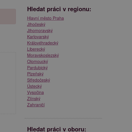
Hledat práci v regionu:
Hlavní město Praha
Jihočeský
Jihomoravský
Karlovarský
Královéhradecký
Liberecký
Moravskoslezský
Olomoucký
Pardubický
Plzeňský
Středočeský
Ústecký
Vysočina
Zlínský
Zahraničí
Hledat práci v oboru: