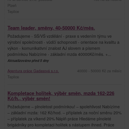
Plzeň
Teplice
Team leader, směny, 40-50000 Kč/měs.
Požadujeme - SŠ/VŠ vzdělání - praxe s vedením týmu ve
výrobní společnosti - vůdčí schopnosti - orientace na kvalitu a
výkon - komunikativní znalost AJ slovem a písmem
podmínkou Nabízíme - základní mzda 40000Kč/měs. +...
Aktualizováno před 5 dny
Agentura práce Gadasová s.r.o.
40000 - 50000 Kč za měsíc
Teplice
Kompletace holítek, výběr směn, mzda 162-226
Kč/h., výběr směn!
Požadujeme – plnoletost podmínkou! – spolehlivost Nabízíme
– základní mzda: 162 Kč/hod. – příplatek za noční směnu 20%
– příplatek za víkend 20% Náplň práce Hledáme plnoleté
brigádníky pro kompletaci holítek s nástupem ihned. Práce