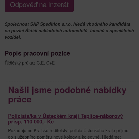
Odpověď na inzerát
Společnost SAP Spedition s.r.o. hledá vhodného kandidáta
na pozici Řidiči nákladních automobilů, tahačů a speciálních
vozidel.
Popis pracovní pozice
Řidičský průkaz C,E, C+E
Našli jsme podobné nabídky
práce
Policista/ka v Ústeckém kraji Teplice-náborový
přísp. 110 000,- Kč
Požadujeme Krajské ředitelství policie Ústeckého kraje přijme
do služebního poměru nové kolegy a kolegyně. Hledáme: