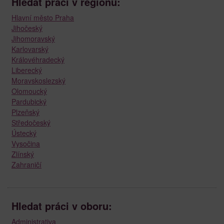
Hledat práci v regionu:
Hlavní město Praha
Jihočeský
Jihomoravský
Karlovarský
Královéhradecký
Liberecký
Moravskoslezský
Olomoucký
Pardubický
Plzeňský
Středočeský
Ústecký
Vysočina
Zlínský
Zahraničí
Hledat práci v oboru:
Administrativa