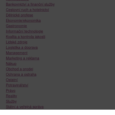
Bankovnictví a finanční služby
Cestovní ruch a hotelnictví
Dělnické profese
Ekonomie/ekonomika
Gastronomie
Informační technologie
Kvalita a kontrola jakosti
Lidské zdroje
Logistika a doprava
Management
Marketing a reklama
Nákup
Obchod a prodej
Ochrana a ostraha
Ostatní
Potravinářství
Právo
Reality
Služby
Státní a veřejná správa
Stavebnictví