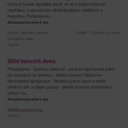
Občany České republiky starší 18 let s čistým trestním
rejstříkem a ukončeným středoškolským vzděláním s
maturitou. Požadujeme...
Aktualizováno před 5 dny
Krajské ředitelství policie
32900 - 42340 Kč za měsíc
Ústeckého kraje
Teplice
Úklid bytových domů
Požadujeme - fyzickou zdatnost - umět si organizovat práci -
být dostupný na telefonu - slušné chování Nabízíme -
dlouhodobá spolupráce - flexibilní práce (sami si volíte
úklidový den a objem práce) - skvělé finanční ohodnocení
(záleží na...
Aktualizováno před 3 dny
Andulka services s.r.o.
Teplice