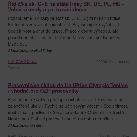
Řidič/ka sk. C+E na stálé trasy SK, DE, PL, HU -
Volné víkendy a parkování doma
Požadujeme Řidičský průkaz sk. C+E. Digitální kartu řidiče.
Profesní a zdravotní způsobilost. Psychologické vyšetření.
Spolehlivost a chuť do práce. Praxe v oboru výhodou, ale
pokud nemáte, nevadí, důkladně Vás zaškolíme. Nabízíme
Mzda 50...
Aktualizováno před 7 dny
C.S.CARGO a.s.
50000 Kč za měsíc
Teplice
Pracovník/ce úklidu do HalfPrice Olympia Teplice
/ vhodné pro OZP pracovníky
Požadujeme • Aktivní přístup a ochotu převzít zodpovědnost
za svěřené úkoly • Rychle se učit novým věcem • Spolehlivost,
dochvilnost, pečlivost • Smysl pro detail • Čistý rejstřík trestů
Nabízíme • Stabilní pracovní poměr na dobu neurčitou ...
Aktualizováno včera
RPM Service s.r.o. pobočka
150 Kč za hodinu