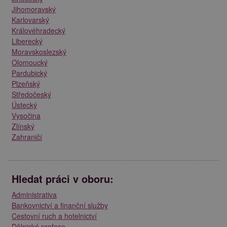
Jihomoravský
Karlovarský
Královéhradecký
Liberecký
Moravskoslezský
Olomoucký
Pardubický
Plzeňský
Středočeský
Ústecký
Vysočina
Zlínský
Zahraničí
Hledat práci v oboru:
Administrativa
Bankovnictví a finanční služby
Cestovní ruch a hotelnictví
Dělnické profese