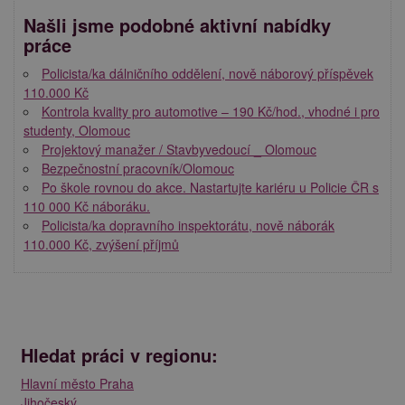
Našli jsme podobné aktivní nabídky
práce
Policista/ka dálničního oddělení, nově náborový příspěvek
110.000 Kč
Kontrola kvality pro automotive – 190 Kč/hod., vhodné i pro
studenty, Olomouc
Projektový manažer / Stavbyvedoucí _ Olomouc
Bezpečnostní pracovník/Olomouc
Po škole rovnou do akce. Nastartujte kariéru u Policie ČR s
110 000 Kč náboráku.
Policista/ka dopravního inspektorátu, nově náborák
110.000 Kč, zvýšení příjmů
Hledat práci v regionu:
Hlavní město Praha
Jihočeský