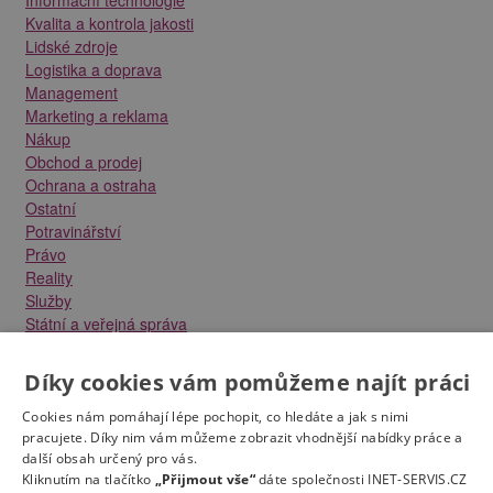
Kvalita a kontrola jakosti
Lidské zdroje
Logistika a doprava
Management
Marketing a reklama
Nákup
Obchod a prodej
Ochrana a ostraha
Ostatní
Potravinářství
Právo
Reality
Služby
Státní a veřejná správa
Stavebnictví
Strojírenství
Díky cookies vám pomůžeme najít práci
Technika a elektrotechnika
Tvůrčí práce a design
Cookies nám pomáhají lépe pochopit, co hledáte a jak s nimi
Výroba
pracujete. Díky nim vám můžeme zobrazit vhodnější nabídky práce a
další obsah určený pro vás.
Vzdělávání a školství
Kliknutím na tlačítko
„Přijmout vše“
dáte společnosti INET-SERVIS.CZ
Zdravotnictví