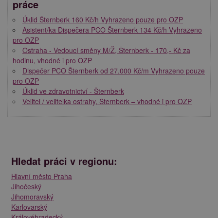
práce
Úklid Šternberk 160 Kč/h Vyhrazeno pouze pro OZP
Asistent/ka Dispečera PCO Šternberk 134 Kč/h Vyhrazeno
pro OZP
Ostraha - Vedoucí směny M/Ž, Šternberk - 170,- Kč za
hodinu, vhodné i pro OZP
Dispečer PCO Šternberk od 27.000 Kč/m Vyhrazeno pouze
pro OZP
Úklid ve zdravotnictví - Šternberk
Velitel / velitelka ostrahy, Šternberk – vhodné i pro OZP
Hledat práci v regionu:
Hlavní město Praha
Jihočeský
Jihomoravský
Karlovarský
Královéhradecký