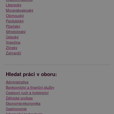
Liberecký
Moravskoslezský
Olomoucký
Pardubický
Plzeňský
Středočeský
Ústecký
Vysočina
Zlínský
Zahraničí
Hledat práci v oboru:
Administrativa
Bankovnictví a finanční služby
Cestovní ruch a hotelnictví
Dělnické profese
Ekonomie/ekonomika
Gastronomie
Informační technologie