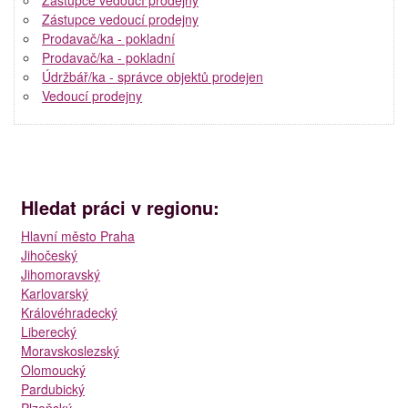
Zástupce vedoucí prodejny
Prodavač/ka - pokladní
Prodavač/ka - pokladní
Údržbář/ka - správce objektů prodejen
Vedoucí prodejny
Hledat práci v regionu:
Hlavní město Praha
Jihočeský
Jihomoravský
Karlovarský
Královéhradecký
Liberecký
Moravskoslezský
Olomoucký
Pardubický
Plzeňský