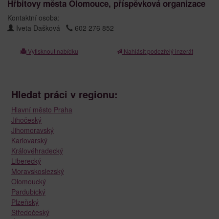
Hřbitovy města Olomouce, příspěvková organizace
Kontaktní osoba:
Iveta Dašková
602 276 852
Vytisknout nabídku
Nahlásit podezřelý inzerát
Hledat práci v regionu:
Hlavní město Praha
Jihočeský
Jihomoravský
Karlovarský
Královéhradecký
Liberecký
Moravskoslezský
Olomoucký
Pardubický
Plzeňský
Středočeský