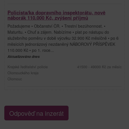
Policista/ka dopravního inspektorátu, nově
náborák 110.000 Kč, zvýšení příjmů
Požadujeme • Občanství ČR. • Trestní bezúhonnost. •
Maturitu. • Chuť a zájem. Nabízíme • plat po nástupu do
služebního poměru v době výcviku 32.900 Kč měsíčně • po 6
měsících jednorázový nezdaněný NÁBOROVÝ PŘÍSPĚVEK
110.000 Kč • po 1. roce...
Aktualizováno dnes
Krajské ředitelství policie
41500 - 49000 Kč za měsíc
Olomouckého kraje
Olomouc
Odpověď na inzerát