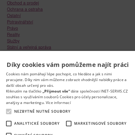
Obchod a prodej
Ochrana a ostraha
Ostatní
Potravinářství
Právo
Reality
Služby
Státní a veřejná správa
Stavebnictví
Strojírenství
Díky cookies vám pomůžeme najít práci
Technika a elektrotechnika
Tvůrčí práce a design
Cookies nám pomáhají lépe pochopit, co hledáte a jak s nimi
Výroba
pracujete. Díky nim vám můžeme zobrazit vhodnější nabídky práce a
Vzdělávání a školství
další obsah určený pro vás.
Zdravotnictví
Kliknutím na tlačítko
„Přijmout vše“
dáte společnosti INET-SERVIS.CZ
souhlas s využíváním souborů Cookies pro účely personalizace,
Zemědělství, lesnictví a vodní hospodářství
analýzy a marketingu.
Více informací
NEZBYTNĚ NUTNÉ SOUBORY
ANALYTICKÉ SOUBORY
MARKETINGOVÉ SOUBORY