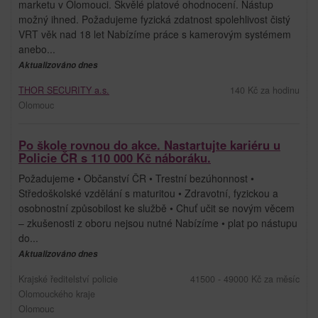
marketu v Olomouci. Skvělé platové ohodnocení. Nástup
možný ihned. Požadujeme fyzická zdatnost spolehlivost čistý
VRT věk nad 18 let Nabízíme práce s kamerovým systémem
anebo...
Aktualizováno dnes
THOR SECURITY a.s.
140 Kč za hodinu
Olomouc
Po škole rovnou do akce. Nastartujte kariéru u
Policie ČR s 110 000 Kč náboráku.
Požadujeme • Občanství ČR • Trestní bezúhonnost •
Středoškolské vzdělání s maturitou • Zdravotní, fyzickou a
osobnostní způsobilost ke službě • Chuť učit se novým věcem
– zkušenosti z oboru nejsou nutné Nabízíme • plat po nástupu
do...
Aktualizováno dnes
Krajské ředitelství policie
41500 - 49000 Kč za měsíc
Olomouckého kraje
Olomouc