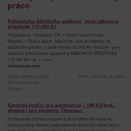
práce
Policista/ka dálničního oddělení, nově náborový
příspěvek 110.000 Kč
Požadujeme • Občanství ČR. • Trestní bezúhonnost. •
Maturitu. • Chuť a zájem. Nabízíme • plat po nástupu do
služebního poměru v době výcviku 32.900 Kč měsíčně • po 6
měsících jednorázový nezdaněný NÁBOROVÝ PŘÍSPĚVEK
110.000 Kč • po 1. roce...
Aktualizováno dnes
Krajské ředitelství policie
41500 - 49000 Kč za měsíc
Olomouckého kraje
Olomouc
Kontrola kvality pro automotive – 190 Kč/hod.,
vhodné i pro studenty, Olomouc
Požadujeme Ochotu pracovat a plnit svědomitě svěřené
pracovní úkoly Osobní zodpovědnost Smysl pro detail Dobrý
zrak (brýle nejsou překážkou) Fyzická zdatnost (práce ve