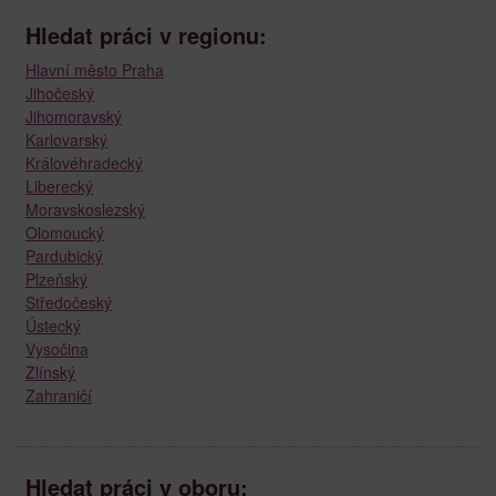
Hledat práci v regionu:
Hlavní město Praha
Jihočeský
Jihomoravský
Karlovarský
Královéhradecký
Liberecký
Moravskoslezský
Olomoucký
Pardubický
Plzeňský
Středočeský
Ústecký
Vysočina
Zlínský
Zahraničí
Hledat práci v oboru: