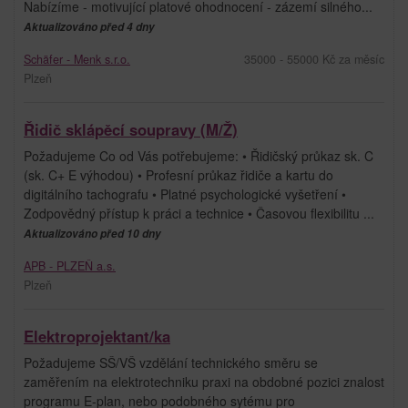
Nabízíme - motivující platové ohodnocení - zázemí silného...
Aktualizováno před 4 dny
Schäfer - Menk s.r.o.
35000 - 55000 Kč za měsíc
Plzeň
Řidič sklápěcí soupravy (M/Ž)
Požadujeme Co od Vás potřebujeme: • Řidičský průkaz sk. C
(sk. C+ E výhodou) • Profesní průkaz řidiče a kartu do
digitálního tachografu • Platné psychologické vyšetření •
Zodpovědný přístup k práci a technice • Časovou flexibilitu ...
Aktualizováno před 10 dny
APB - PLZEŇ a.s.
Plzeň
Elektroprojektant/ka
Požadujeme SŠ/VŠ vzdělání technického směru se
zaměřením na elektrotechniku praxi na obdobné pozici znalost
programu E-plan, nebo podobného sytému pro