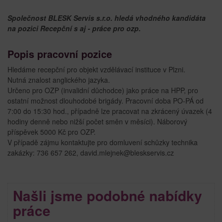
Společnost BLESK Servis s.r.o. hledá vhodného kandidáta
na pozici Recepční s aj - práce pro ozp.
Popis pracovní pozice
Hledáme recepční pro objekt vzdělávací instituce v Plzni.
Nutná znalost anglického jazyka.
Určeno pro OZP (invalidní důchodce) jako práce na HPP, pro
ostatní možnost dlouhodobé brigády. Pracovní doba PO-PÁ od
7:00 do 15:30 hod., případně lze pracovat na zkrácený úvazek (4
hodiny denně nebo nižší počet směn v měsíci). Náborový
příspěvek 5000 Kč pro OZP.
V případě zájmu kontaktujte pro domluvení schůzky technika
zakázky: 736 657 262, david.mlejnek@bleskservis.cz
Našli jsme podobné nabídky
práce