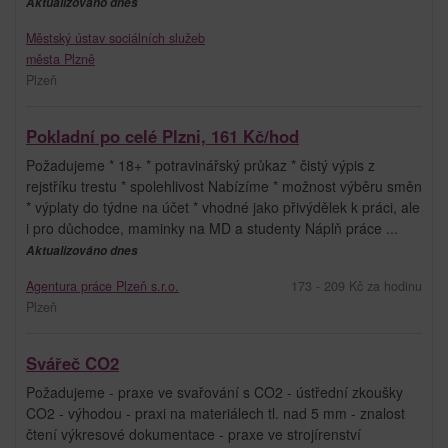
Aktualizováno dnes
Městský ústav sociálních služeb
města Plzně
Plzeň
Pokladní po celé Plzni, 161 Kč/hod
Požadujeme * 18+ * potravinářský průkaz * čistý výpis z
rejstříku trestu * spolehlivost Nabízíme * možnost výběru směn
* výplaty do týdne na účet * vhodné jako přivýdělek k práci, ale
i pro důchodce, maminky na MD a studenty Náplň práce ...
Aktualizováno dnes
Agentura práce Plzeň s.r.o.
173 - 209 Kč za hodinu
Plzeň
Svářeč CO2
Požadujeme - praxe ve svařování s CO2 - ústřední zkoušky
CO2 - výhodou - praxi na materiálech tl. nad 5 mm - znalost
čtení výkresové dokumentace - praxe ve strojírenství