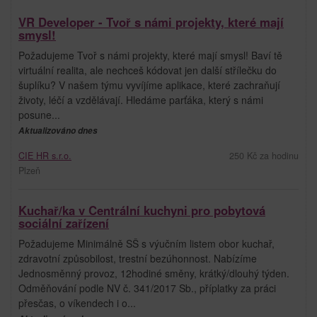
VR Developer - Tvoř s námi projekty, které mají
smysl!
Požadujeme Tvoř s námi projekty, které mají smysl! Baví tě
virtuální realita, ale nechceš kódovat jen další střílečku do
šuplíku? V našem týmu vyvíjíme aplikace, které zachraňují
životy, léčí a vzdělávají. Hledáme parťáka, který s námi
posune...
Aktualizováno dnes
CIE HR s.r.o.
250 Kč za hodinu
Plzeň
Kuchař/ka v Centrální kuchyni pro pobytová
sociální zařízení
Požadujeme Minimálně SŠ s výučním listem obor kuchař,
zdravotní způsobilost, trestní bezúhonnost. Nabízíme
Jednosměnný provoz, 12hodiné směny, krátký/dlouhý týden.
Odměňování podle NV č. 341/2017 Sb., příplatky za práci
přesčas, o víkendech i o...