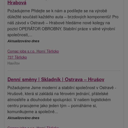
Hrabová
Požadujeme Přidejte se k nám a podílejte se na výrobě
důležité součásti každého auta – brzdových komponentů! Pro
náš závod v Ostravě – Hrabové hledáme nové kolegy na
pozici OPERÁTOR OBROBNY. Stabilní práce v silné výrobní
společnosti,...
Aktualizováno dnes
Comac jobs s.r.o. Horní Těrlicko
737 Těrlicko
Havířov
Denní směny | Skladník | Ostrava – Hrušov
Požadujeme Jsme moderní a stabilní společnost v Ostravě -
Hrušově, která si zakládá na férovém jednání, přátelské
atmosféře a dlouhodobé spolupráci. V našem logistickém
centru pracujeme jako jeden tým – pomáháme si,
komunikujeme a společně...
Aktualizováno dnes
Comac jobs s.r.o. Horní Těrlicko