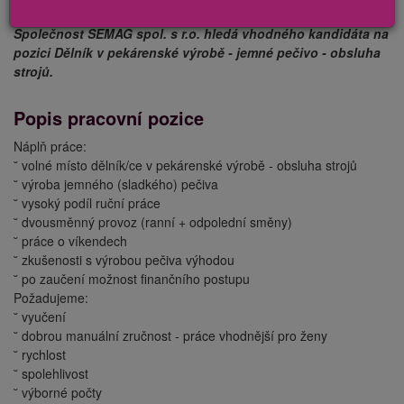
Společnost SEMAG spol. s r.o. hledá vhodného kandidáta na
pozici Dělník v pekárenské výrobě - jemné pečivo - obsluha
strojů.
Popis pracovní pozice
Náplň práce:
˘ volné místo dělník/ce v pekárenské výrobě - obsluha strojů
˘ výroba jemného (sladkého) pečiva
˘ vysoký podíl ruční práce
˘ dvousměnný provoz (ranní + odpolední směny)
˘ práce o víkendech
˘ zkušenosti s výrobou pečiva výhodou
˘ po zaučení možnost finančního postupu
Požadujeme:
˘ vyučení
˘ dobrou manuální zručnost - práce vhodnější pro ženy
˘ rychlost
˘ spolehlivost
˘ výborné počty