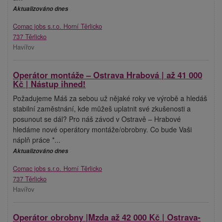
Aktualizováno dnes
Comac jobs s.r.o. Horní Těrlicko
737 Těrlicko
Havířov
Operátor montáže – Ostrava Hrabová | až 41 000
Kč | Nástup ihned!
Požadujeme Máš za sebou už nějaké roky ve výrobě a hledáš
stabilní zaměstnání, kde můžeš uplatnit své zkušenosti a
posunout se dál? Pro náš závod v Ostravě – Hrabové
hledáme nové operátory montáže/obrobny. Co bude Vaši
náplň práce *...
Aktualizováno dnes
Comac jobs s.r.o. Horní Těrlicko
737 Těrlicko
Havířov
Operátor obrobny |Mzda až 42 000 Kč | Ostrava-