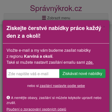
Správnýkrok.cz
Zobrazit menu
×
Získejte čerstvé nabídky práce každý
den z a okolí!
Kde jsem:
Správný krok.cz
»
Pracovní nabídka Dělník v pekárenské výrobě - jemné
pečivo - obsluha strojů
Dělník v pekárenské výrobě - jemné
Vložte e-mail a my vám budeme zasílat nabídky
pečivo - obsluha strojů Havířov
z regionu
Karviná a okolí
.
Také si mužete nastavit zasílání emailu sami
zde.
Volná místa Havířov
Volná místa Havířov
Inzerát z úřadu práce (32691420733)
Plat:
26000 - 30000 Kč za měsíc
nebo si
zasílání nastavte podle sebe
Lokalita pracoviště:
Lidická, Havířov, Moravskoslezský
Aktualizováno před 10 dny
A nemějte obavy, zasílání si můžete kdykoliv upravit nebo
zrušit.
Odpověď na inzerát
Poučení o zpracování osobních údajů