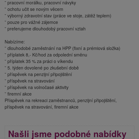
˘ pracovní morálku, pracovní návyky
˘ ochotu učit se novým věcem
˘ výborný zdravotní stav (práce ve stoje, zátěž teplem)
˘ pouze pro vážné zájemce
˘ preferujeme dlouhodobý pracovní vztah
Nabízíme:
˘ dlouhodobé zaměstnání na HPP (fixní a prémiová složka)
˘ příplatek 8,- Kč/hod za odpolední směnu
˘ příplatek 35 % za práci o víkendu
˘ 5. týden dovolené po zkušební době
˘ příspěvek na penzijní připojištění
˘ příspěvek na stravování
˘ příspěvek na volnočasé aktivity
˘ firemní akce
Příspěvek na rekreaci zaměstnanců, penzijní připojištění,
příspěvek na stravování, firemní akce
Našli jsme podobné nabídky