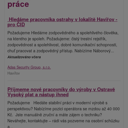
práce
️ Hledáme pracovníka ostrahy v lokalitě Havířov -
pro ČID
Požadujeme Hledáme zodpovědného a spolehlivého člověka,
na kterého je spoleh. Požadujeme: čistý trestní rejstřík,
zodpovědnost a spolehlivost, dobré komunikační schopnosti,
chuť pracovat a zodpovědný přístup. Nabízíme Náborový...
Aktualizováno včera
Adas Security Group, s.r.o.
Havířov
Přijmeme nové pracovníky do výroby v Ostravě
Vysoký plat a nástup ihned
Požadujeme ️Hledáte stabilní práci v moderní výrobě s
perspektivou? ️Nabízíme pozici operátora se mzdou až 40 000
Kč. ️ Jste manuálně zruční a máte zájem o techniku?
️Neváhejte, kontaktujte – rádi vás pozveme na osobní schůzku
a...