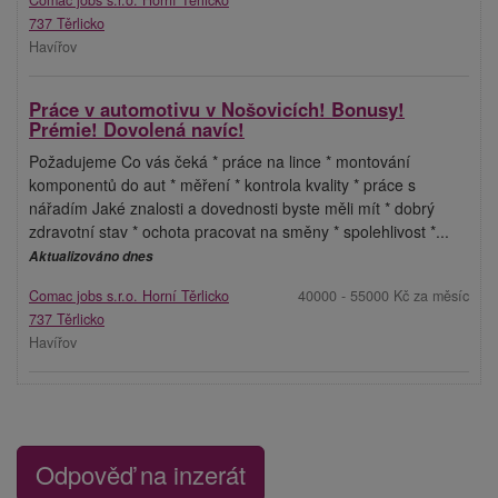
737 Těrlicko
Havířov
Práce v automotivu v Nošovicích! Bonusy!
Prémie! Dovolená navíc!
Požadujeme Co vás čeká * práce na lince * montování
komponentů do aut * měření * kontrola kvality * práce s
nářadím Jaké znalosti a dovednosti byste měli mít * dobrý
zdravotní stav * ochota pracovat na směny * spolehlivost *...
Aktualizováno dnes
Comac jobs s.r.o. Horní Těrlicko
40000 - 55000 Kč za měsíc
737 Těrlicko
Havířov
Odpověď na inzerát