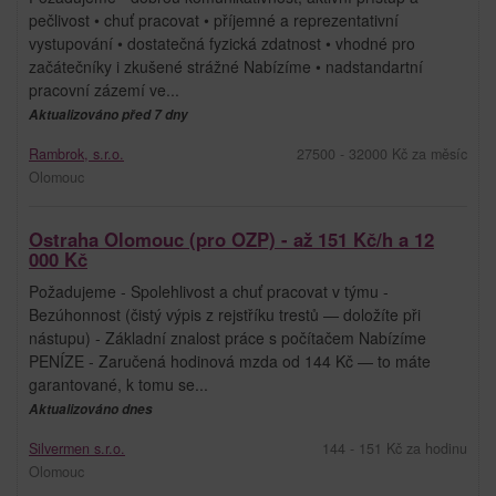
pečlivost • chuť pracovat • příjemné a reprezentativní
vystupování • dostatečná fyzická zdatnost • vhodné pro
začátečníky i zkušené strážné Nabízíme • nadstandartní
pracovní zázemí ve...
Aktualizováno před 7 dny
Rambrok, s.r.o.
27500 - 32000 Kč za měsíc
Olomouc
Ostraha Olomouc (pro OZP) - až 151 Kč/h a 12
000 Kč
Požadujeme - Spolehlivost a chuť pracovat v týmu -
Bezúhonnost (čistý výpis z rejstříku trestů — doložíte při
nástupu) - Základní znalost práce s počítačem Nabízíme
PENÍZE - Zaručená hodinová mzda od 144 Kč — to máte
garantované, k tomu se...
Aktualizováno dnes
Silvermen s.r.o.
144 - 151 Kč za hodinu
Olomouc