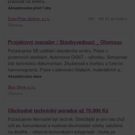
pracovat na směny...
Aktualizováno před 7 dny
Enter-Prise Sorting, s.r.o.
180 - 190 Kč za hodinu
Olomouc
Projektový manažer / Stavbyvedoucí _ Olomouc
Požadujeme SŠ vzdělání stavebního směru. Praxe v
pozemních stavbách. Autorizace ČKAIT – výhodou. Schopnost
číst technickou dokumentaci. Zkušenosti s tvorbou a řízením
harmonogramů. Praxe v plánování lidských, materiálních a...
Aktualizováno dnes
Blue Shine s.r.o.
Olomouc
Obchodně technický poradce až 70.000 Kč
Požadujeme Nemusíte být technik. Důležitější je pro nás chuť
učit se, komunikovat a budovat dlouhodobé vztahy založené
na důvěře. - výborné komunikační schopnosti - touha po