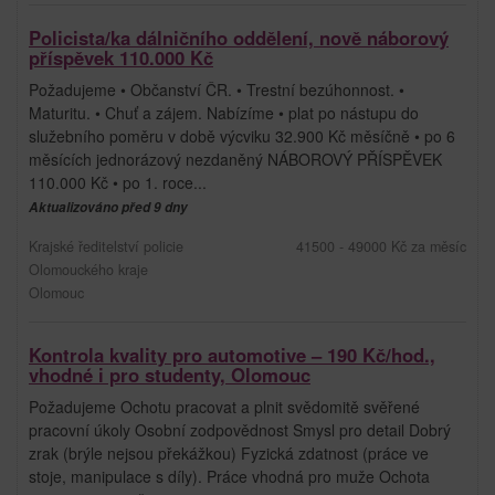
Policista/ka dálničního oddělení, nově náborový
příspěvek 110.000 Kč
Požadujeme • Občanství ČR. • Trestní bezúhonnost. •
Maturitu. • Chuť a zájem. Nabízíme • plat po nástupu do
služebního poměru v době výcviku 32.900 Kč měsíčně • po 6
měsících jednorázový nezdaněný NÁBOROVÝ PŘÍSPĚVEK
110.000 Kč • po 1. roce...
Aktualizováno před 9 dny
Krajské ředitelství policie
41500 - 49000 Kč za měsíc
Olomouckého kraje
Olomouc
Kontrola kvality pro automotive – 190 Kč/hod.,
vhodné i pro studenty, Olomouc
Požadujeme Ochotu pracovat a plnit svědomitě svěřené
pracovní úkoly Osobní zodpovědnost Smysl pro detail Dobrý
zrak (brýle nejsou překážkou) Fyzická zdatnost (práce ve
stoje, manipulace s díly). Práce vhodná pro muže Ochota