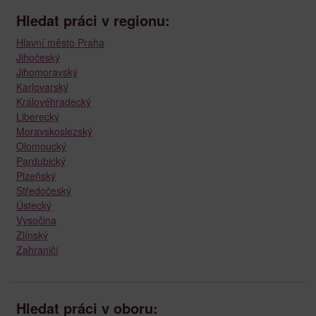
Hledat práci v regionu:
Hlavní město Praha
Jihočeský
Jihomoravský
Karlovarský
Královéhradecký
Liberecký
Moravskoslezský
Olomoucký
Pardubický
Plzeňský
Středočeský
Ústecký
Vysočina
Zlínský
Zahraničí
Hledat práci v oboru: