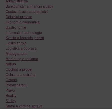
Administrativa
Bankovnictví a finanční služby
Cestovní ruch a hotelnictví
Dělnické profese
Ekonomie/ekonomika
Gastronomie
Informační technologie
Kvalita a kontrola jakosti
Lidské zdroje
Logistika a doprava
Management
Marketing a reklama
Nákup
Obchod a prodej
Ochrana a ostraha
Ostatní
Potravinářství
Právo
Reality
Služby
Státní a veřejná správa
Stavebnictví