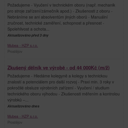
Požadujeme - Vyučení v technickém oboru (např. mechanik
pro stroje zařízení/zámečník apod.) - Zkušenosti z oboru -
Nebráníme se ani absolventům jiných oborů - Manuální
zručnost, technické zaměření, schopnost a přesnost -
Spolehlivost a ochota...
Aktualizováno před 3 dny
Mubea - HZP s.r.o.
Prostějov
Zkušený dělník ve výrobě - od 44 000Kč (m/ž)
Požadujeme - Hledáme kolegyně a kolegy s technickou
znalostí a potenciálem pro další rozvoj - Praxi min. 3 roky v
pokročilé obsluze výrobních zařízení - Vyučení / studium
technického oboru výhodou - Zkušenosti měřením a kontrolou
výrobků –...
Aktualizováno dnes
Mubea - HZP s.r.o.
Prostějov