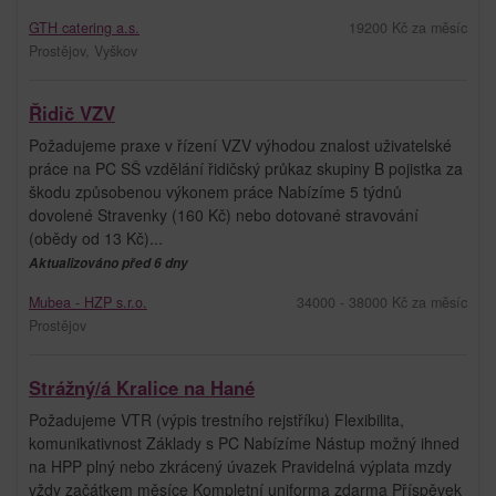
GTH catering a.s.
19200 Kč za měsíc
Prostějov, Vyškov
Řidič VZV
Požadujeme praxe v řízení VZV výhodou znalost uživatelské
práce na PC SŠ vzdělání řidičský průkaz skupiny B pojistka za
škodu způsobenou výkonem práce Nabízíme 5 týdnů
dovolené Stravenky (160 Kč) nebo dotované stravování
(obědy od 13 Kč)...
Aktualizováno před 6 dny
Mubea - HZP s.r.o.
34000 - 38000 Kč za měsíc
Prostějov
Strážný/á Kralice na Hané
Požadujeme VTR (výpis trestního rejstříku) Flexibilita,
komunikativnost Základy s PC Nabízíme Nástup možný ihned
na HPP plný nebo zkrácený úvazek Pravidelná výplata mzdy
vždy začátkem měsíce Kompletní uniforma zdarma Příspěvek