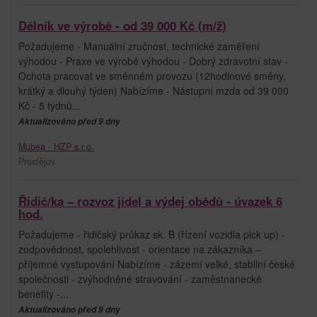
Dělník ve výrobě - od 39 000 Kč (m/ž)
Požadujeme - Manuální zručnost, technické zaměření
výhodou - Praxe ve výrobě výhodou - Dobrý zdravotní stav -
Ochota pracovat ve směnném provozu (12hodinové směny,
krátký a dlouhý týden) Nabízíme - Nástupní mzda od 39 000
Kč - 5 týdnů...
Aktualizováno před 9 dny
Mubea - HZP s.r.o.
Prostějov
Řidič/ka – rozvoz jídel a výdej obědů - úvazek 6
hod.
Požadujeme - řidičský průkaz sk. B (řízení vozidla pick up) -
zodpovědnost, spolehlivost - orientace na zákazníka –
příjemné vystupování Nabízíme - zázemí velké, stabilní české
společnosti - zvýhodněné stravování - zaměstnanecké
benefity -...
Aktualizováno před 9 dny