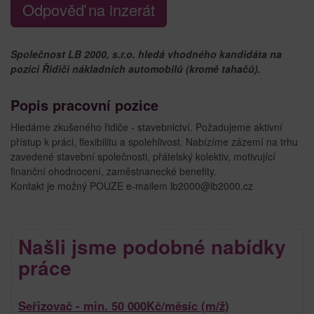
Odpověď na inzerát
Společnost LB 2000, s.r.o. hledá vhodného kandidáta na
pozici Řidiči nákladních automobilů (kromě tahačů).
Popis pracovní pozice
Hledáme zkušeného řidiče - stavebnictví. Požadujeme aktivní
přístup k práci, flexibilitu a spolehlivost. Nabízíme zázemí na trhu
zavedené stavební společnosti, přátelský kolektiv, motivující
finanční ohodnocení, zaměstnanecké benefity.
Kontakt je možný POUZE e-mailem lb2000@lb2000.cz
Našli jsme podobné nabídky
práce
Seřizovač - min. 50 000Kč/měsíc (m/ž)