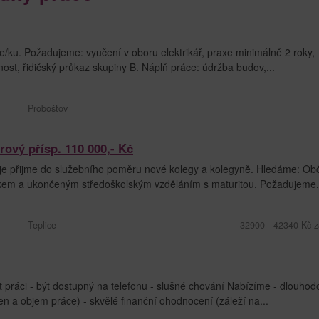
e/ku. Požadujeme: vyučení v oboru elektrikář, praxe minimálně 2 roky,
ost, řidičský průkaz skupiny B. Náplň práce: údržba budov,...
Proboštov
rový přísp. 110 000,- Kč
raje přijme do služebního poměru nové kolegy a kolegyně. Hledáme: Ob
stříkem a ukončeným středoškolským vzděláním s maturitou. Požadujeme.
Teplice
32900 - 42340 Kč z
t práci - být dostupný na telefonu - slušné chování Nabízíme - dlouho
 den a objem práce) - skvělé finanční ohodnocení (záleží na...