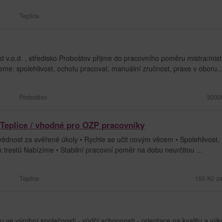
Teplice
v.o.d. , středisko Proboštov přijme do pracovního poměru mistra/mis
e: spolehlivost, ochotu pracovat, manuální zručnost, praxe v oboru...
Proboštov
3000
 Teplice / vhodné pro OZP pracovníky
vědnost za svěřené úkoly • Rychle se učit novým věcem • Spolehlivost,
řík trestů Nabízíme • Stabilní pracovní poměr na dobu neurčitou ...
Teplice
150 Kč za
e výrobní společnosti - vůdčí schopnosti - orientace na kvalitu a výk