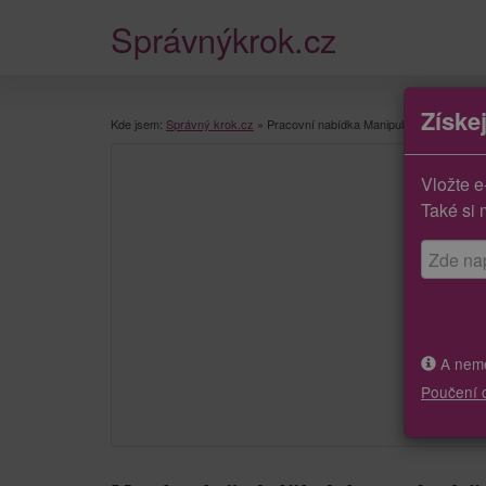
Správnýkrok.cz
Získe
Kde jsem:
Správný krok.cz
»
Pracovní nabídka Manipulační dělníci ve 
Vložte e
Také si 
A neměj
Poučení 