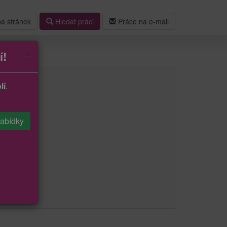
a stránek
Hledat práci
Práce na e-mail
×
í!
lí
.