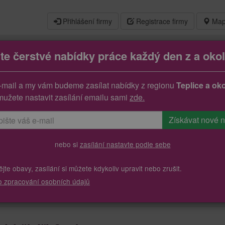
Přihlášení firmy
Registrace firmy
Map
jte čerstvé nabídky práce každý den z a okol
výrobě/údržbáři
-mail a my vám budeme zasílat nabídky z regionu
Teplice a oko
mužete nastavit zasílání emailu sami
zde.
nebo si
zasílání nastavte podle sebe
te obavy, zasílání si můžete kdykoliv upravit nebo zrušit.
o zpracování osobních údajů