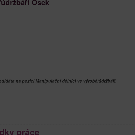
/údržbáři Osek
dáta na pozici Manipulační dělníci ve výrobě/údržbáři.
dky práce