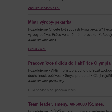
Andulka services s.r.o.
Mistr výroby-pekař/ka
Požadujeme Chcete být součástí týmu pekařů? Pecud 
výroby pečiva. Práce ve směnném provozu. Požadujem
Aktualizováno dnes
Pecud v.o.d.
Pracovník/ce úklidu do HalfPrice Olympia
Požadujeme • Aktivní přístup a ochotu převzít zodpo
dochvilnost, pečlivost • Smysl pro detail • Čistý rejst
Aktualizováno před 3 dny
RPM Service s.r.o. pobočka Plzeň
Team leader, směny, 40-50000 Kč/měs.
Požadujeme - SŠ/VŠ vzdělání - praxe s vedením týmu v