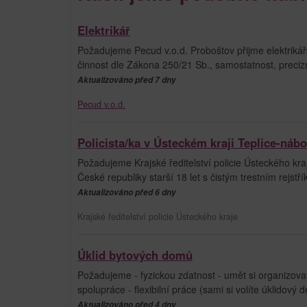
Elektrikář
Požadujeme Pecud v.o.d. Proboštov přijme elektrikář
činnost dle Zákona 250/21 Sb., samostatnost, precizn
Aktualizováno před 7 dny
Pecud v.o.d.
Policista/ka v Ústeckém kraji Teplice-nábo
Požadujeme Krajské ředitelství policie Ústeckého k
České republiky starší 18 let s čistým trestním rej
Aktualizováno před 6 dny
Krajské ředitelství policie Ústeckého kraje
Úklid bytových domů
Požadujeme - fyzickou zdatnost - umět si organizova
spolupráce - flexibilní práce (sami si volíte úklidový
Aktualizováno před 4 dny