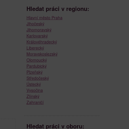
Hledat práci v regionu:
Hlavní město Praha
Jihočeský
Jihomoravský
Karlovarský
Královéhradecký
Liberecký
Moravskoslezský
Olomoucký
Pardubický
Plzeňský
Středočeský
Ústecký
Vysočina
Zlínský
Zahraničí
Hledat práci v oboru: