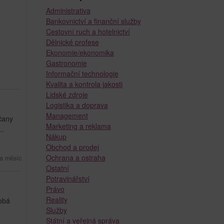
Administrativa
Bankovnictví a finanční služby
Cestovní ruch a hotelnictví
Dělnické profese
Ekonomie/ekonomika
Gastronomie
Informační technologie
Kvalita a kontrola jakosti
Lidské zdroje
Logistika a doprava
Management
čany
Marketing a reklama
..
Nákup
Obchod a prodej
Ochrana a ostraha
a měsíc
Ostatní
Potravinářství
Právo
Reality
dobá
Služby
Státní a veřejná správa