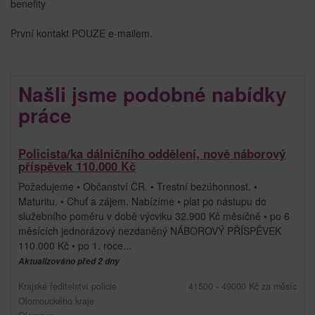
benefity
První kontakt POUZE e-mailem.
Našli jsme podobné nabídky
práce
Policista/ka dálničního oddělení, nově náborový
příspěvek 110.000 Kč
Požadujeme • Občanství ČR. • Trestní bezúhonnost. •
Maturitu. • Chuť a zájem. Nabízíme • plat po nástupu do
služebního poměru v době výcviku 32.900 Kč měsíčně • po 6
měsících jednorázový nezdaněný NÁBOROVÝ PŘÍSPĚVEK
110.000 Kč • po 1. roce...
Aktualizováno před 2 dny
Krajské ředitelství policie
41500 - 49000 Kč za měsíc
Olomouckého kraje