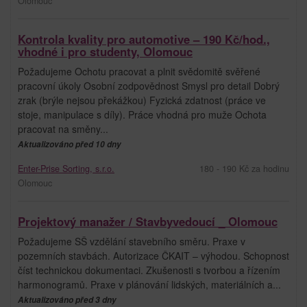
Olomouc
Kontrola kvality pro automotive – 190 Kč/hod.,
vhodné i pro studenty, Olomouc
Požadujeme Ochotu pracovat a plnit svědomitě svěřené
pracovní úkoly Osobní zodpovědnost Smysl pro detail Dobrý
zrak (brýle nejsou překážkou) Fyzická zdatnost (práce ve
stoje, manipulace s díly). Práce vhodná pro muže Ochota
pracovat na směny...
Aktualizováno před 10 dny
Enter-Prise Sorting, s.r.o.
180 - 190 Kč za hodinu
Olomouc
Projektový manažer / Stavbyvedoucí _ Olomouc
Požadujeme SŠ vzdělání stavebního směru. Praxe v
pozemních stavbách. Autorizace ČKAIT – výhodou. Schopnost
číst technickou dokumentaci. Zkušenosti s tvorbou a řízením
harmonogramů. Praxe v plánování lidských, materiálních a...
Aktualizováno před 3 dny