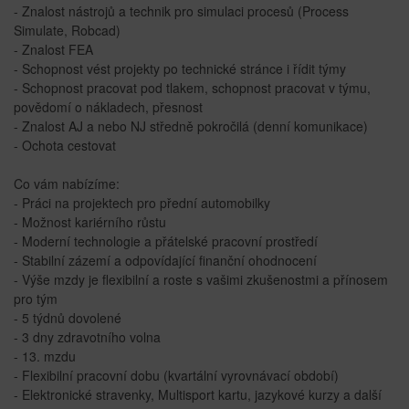
- Znalost nástrojů a technik pro simulaci procesů (Process
Simulate, Robcad)
- Znalost FEA
- Schopnost vést projekty po technické stránce i řídit týmy
- Schopnost pracovat pod tlakem, schopnost pracovat v týmu,
povědomí o nákladech, přesnost
- Znalost AJ a nebo NJ středně pokročilá (denní komunikace)
- Ochota cestovat
Co vám nabízíme:
- Práci na projektech pro přední automobilky
- Možnost kariérního růstu
- Moderní technologie a přátelské pracovní prostředí
- Stabilní zázemí a odpovídající finanční ohodnocení
- Výše mzdy je flexibilní a roste s vašimi zkušenostmi a přínosem
pro tým
- 5 týdnů dovolené
- 3 dny zdravotního volna
- 13. mzdu
- Flexibilní pracovní dobu (kvartální vyrovnávací období)
- Elektronické stravenky, Multisport kartu, jazykové kurzy a další