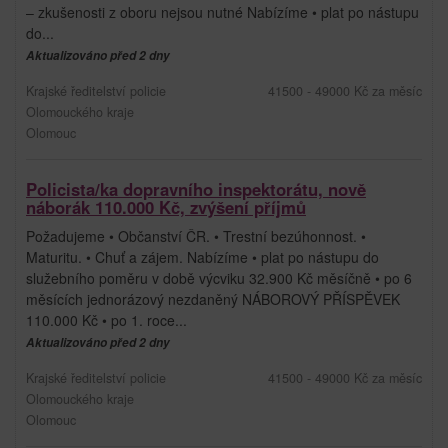
– zkušenosti z oboru nejsou nutné Nabízíme • plat po nástupu
do...
Aktualizováno před 2 dny
Krajské ředitelství policie
41500 - 49000 Kč za měsíc
Olomouckého kraje
Olomouc
Policista/ka dopravního inspektorátu, nově
náborák 110.000 Kč, zvýšení příjmů
Požadujeme • Občanství ČR. • Trestní bezúhonnost. •
Maturitu. • Chuť a zájem. Nabízíme • plat po nástupu do
služebního poměru v době výcviku 32.900 Kč měsíčně • po 6
měsících jednorázový nezdaněný NÁBOROVÝ PŘÍSPĚVEK
110.000 Kč • po 1. roce...
Aktualizováno před 2 dny
Krajské ředitelství policie
41500 - 49000 Kč za měsíc
Olomouckého kraje
Olomouc