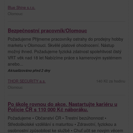
Blue Shine s.r.o.
Olomouc
Bezpečnostní pracovník/Olomouc
Požadujeme Přijmeme pracovníky ostrahy do prodejny hobby
marketu v Olomouci. Skvělé platové ohodnocení. Nástup
možný ihned. Požadujeme fyzická zdatnost spolehlivost čistý
VRT věk nad 18 let Nabízíme práce s kamerovým systémem
anebo...
Aktualizováno před 2 dny
THOR SECURITY a.s.
140 Kč za hodinu
Olomouc
Po škole rovnou do akce. Nastartujte kariéru u
Policie ČR s 110 000 Kč náboráku.
Požadujeme • Občanství ČR • Trestní bezúhonnost •
Středoškolské vzdělání s maturitou • Zdravotní, fyzickou a
osobnostní způsobilost ke službě • Chuť učit se novým věcem