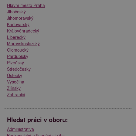
Hlavní město Praha
Jihočeský
Jihomoravský
Karlovarský
Královéhradecký
Liberecký
Moravskoslezský
Olomoucký
Pardubický
Plzeňský
Středočeský
Ústecký
Vysočina
Zlínský
Zahraničí
Hledat práci v oboru:
Administrativa
Bankovnictví a finanční služby