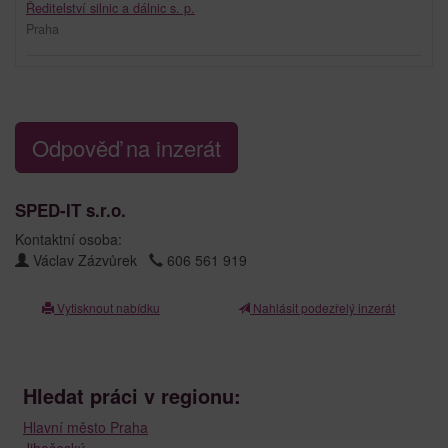
Ředitelství silnic a dálnic s. p.
Praha
Odpověď na inzerát
SPED-IT s.r.o.
Kontaktní osoba:
Václav Zázvůrek
606 561 919
Vytisknout nabídku
Nahlásit podezřelý inzerát
Hledat práci v regionu:
Hlavní město Praha
Jihočeský