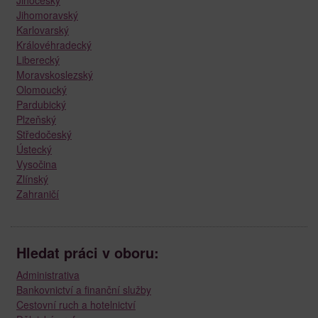
Jihomoravský
Karlovarský
Královéhradecký
Liberecký
Moravskoslezský
Olomoucký
Pardubický
Plzeňský
Středočeský
Ústecký
Vysočina
Zlínský
Zahraničí
Hledat práci v oboru:
Administrativa
Bankovnictví a finanční služby
Cestovní ruch a hotelnictví