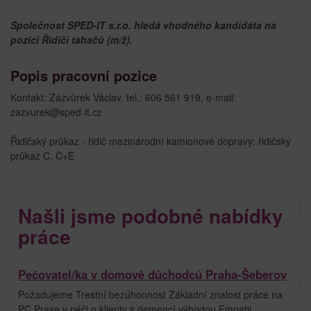
Společnost SPED-IT s.r.o. hledá vhodného kandidáta na
pozici Řidiči tahačů (m/ž).
Popis pracovní pozice
Kontakt: Zázvůrek Václav, tel.: 606 561 919, e-mail:
zazvurek@sped-it.cz
Řidičský průkaz - řidič mezinárodní kamionové dopravy: řidičský
průkaz C, C+E
Našli jsme podobné nabídky
práce
Pečovatel/ka v domově důchodců Praha-Šeberov
Požadujeme Trestní bezúhonnost Základní znalost práce na
PC Praxe v péči o klienty s demencí výhodou Empatii,