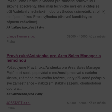
Požadujeme Pozice je vhodná pro zkušené pracovníky i
šikovné absolventy, kteří mají technické myšlení a chtějí se
učit Vzdělání v technickém oboru výhodou (zámečník, strojník)
není podmínkou Praxe výhodou (šikovné kandidáty se
zájmem zaškolíme)...
Aktualizováno před 11 dny
Etimos Human s.r.o.
38000 - 45000 Kč za měsíc
Praha
Pravá ruka/Asistenka pro Area Sales Manager s
němčinou
Požadujeme Pravá ruka/Asistenka pro Area Sales Manager
Pojďme si spolu popovídat o možnosti pracovat u našeho
klienta, známého retailového řetězce, který příkladně pečuje o
své zaměstnance – nabízí jim stabilní zázemí, dlouhodobou
oporu a...
Aktualizováno před 2 dny
JOBSTART s.r.o.
50000 - 55000 Kč za měsíc
Praha