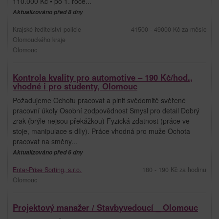
110.000 Kč • po 1. roce...
Aktualizováno před 8 dny
Krajské ředitelství policie
41500 - 49000 Kč za měsíc
Olomouckého kraje
Olomouc
Kontrola kvality pro automotive – 190 Kč/hod.,
vhodné i pro studenty, Olomouc
Požadujeme Ochotu pracovat a plnit svědomitě svěřené
pracovní úkoly Osobní zodpovědnost Smysl pro detail Dobrý
zrak (brýle nejsou překážkou) Fyzická zdatnost (práce ve
stoje, manipulace s díly). Práce vhodná pro muže Ochota
pracovat na směny...
Aktualizováno před 6 dny
Enter-Prise Sorting, s.r.o.
180 - 190 Kč za hodinu
Olomouc
Projektový manažer / Stavbyvedoucí _ Olomouc