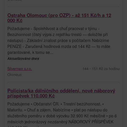
Ostraha Olomouc (pro OZP) - až 151 Kč/h a 12
000 Kč
Požadujeme - Spolehlivost a chuť pracovat v týmu -
Bezúhonnost (čistý výpis z rejstříku trestů — doložíte při
nástupu) - Základní znalost práce s počítačem Nabízíme
PENÍZE - Zaručená hodinová mzda od 144 Kč — to máte
garantované, k tomu se...
Aktualizováno dnes
Silvermen s.r.o.
144 - 151 Kč za hodinu
Olomouc
Policista/ka dálničního oddělení, nově náborový
příspěvek 110.000 Kč
Požadujeme • Občanství ČR. • Trestní bezúhonnost. •
Maturitu. • Chuť a zájem. Nabízíme • plat po nástupu do
služebního poměru v době výcviku 32.900 Kč měsíčně • po 6
měsících jednorázový nezdaněný NÁBOROVÝ PŘÍSPĚVEK