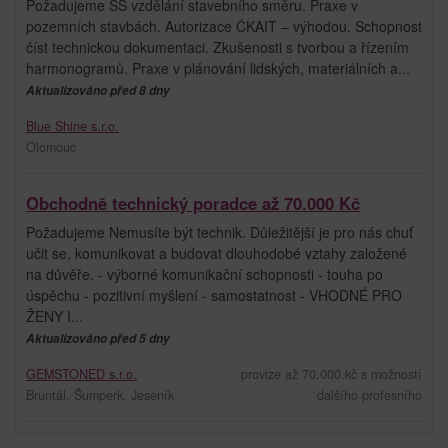
Požadujeme SŠ vzdělání stavebního směru. Praxe v
pozemních stavbách. Autorizace ČKAIT – výhodou. Schopnost
číst technickou dokumentaci. Zkušenosti s tvorbou a řízením
harmonogramů. Praxe v plánování lidských, materiálních a...
Aktualizováno před 8 dny
Blue Shine s.r.o.
Olomouc
Obchodně technický poradce až 70.000 Kč
Požadujeme Nemusíte být technik. Důležitější je pro nás chuť
učit se, komunikovat a budovat dlouhodobé vztahy založené
na důvěře. - výborné komunikační schopnosti - touha po
úspěchu - pozitivní myšlení - samostatnost - VHODNÉ PRO
ŽENY I...
Aktualizováno před 5 dny
GEMSTONED s.r.o.
provize až 70.000.kč s možností
Bruntál, Šumperk, Jeseník
dalšího profesního