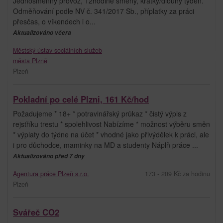
Jednosměnný provoz, 12hodiné směny, krátký/dlouhý týden.
Odměňování podle NV č. 341/2017 Sb., příplatky za práci
přesčas, o víkendech i o...
Aktualizováno včera
Městský ústav sociálních služeb
města Plzně
Plzeň
Pokladní po celé Plzni, 161 Kč/hod
Požadujeme * 18+ * potravinářský průkaz * čistý výpis z
rejstříku trestu * spolehlivost Nabízíme * možnost výběru směn
* výplaty do týdne na účet * vhodné jako přivýdělek k práci, ale
i pro důchodce, maminky na MD a studenty Náplň práce ...
Aktualizováno před 7 dny
Agentura práce Plzeň s.r.o.
173 - 209 Kč za hodinu
Plzeň
Svářeč CO2