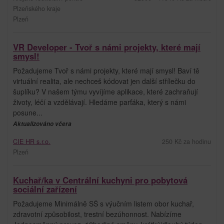
Plzeňského kraje
Plzeň
VR Developer - Tvoř s námi projekty, které mají
smysl!
Požadujeme Tvoř s námi projekty, které mají smysl! Baví tě
virtuální realita, ale nechceš kódovat jen další střílečku do
šuplíku? V našem týmu vyvíjíme aplikace, které zachraňují
životy, léčí a vzdělávají. Hledáme parťáka, který s námi
posune...
Aktualizováno včera
CIE HR s.r.o.
250 Kč za hodinu
Plzeň
Kuchař/ka v Centrální kuchyni pro pobytová
sociální zařízení
Požadujeme Minimálně SŠ s výučním listem obor kuchař,
zdravotní způsobilost, trestní bezúhonnost. Nabízíme