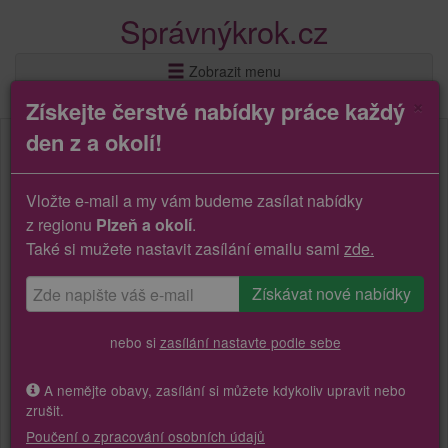
Správnýkrok.cz
Zobrazit menu
×
Získejte čerstvé nabídky práce každý
den z a okolí!
Vložte e-mail a my vám budeme zasílat nabídky
z regionu
Plzeň a okolí
.
Také si mužete nastavit zasílání emailu sami
zde.
nebo si
zasílání nastavte podle sebe
A nemějte obavy, zasílání si můžete kdykoliv upravit nebo
zrušit.
Poučení o zpracování osobních údajů