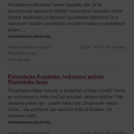
Požadujeme občanství České republiky věk 18 let,
bezúhonnost ukončené vzdělání zakončené maturitou dobrá
fyzická, osobnostní a zdravotní způsobilost Nabízíme Co ti
nabízíme? stabilní zaměstnání ve státní instituci s pravidelným
platem ...
Aktualizováno před 8 dny
Krajské ředitelství policie
32900 - 41540 Kč za měsíc
Plzeňského kraje
Plzeňský kraj
Policista/ka Krajského ředitelství policie
Plzeňského kraje
Požadujeme Máte maturitu a spolehlivý přístup k práci? Umíte
se rozhodovat a máte chuť být součástí něčeho většího? Pak
hledáme právě vás – posilte naše řady. Zkušenosti nejsou
nutné – vše potřebné vás naučíme krok za krokem. Od
července 2025...
Aktualizováno před 8 dny
Krajské ředitelství policie
32900 - 41540 Kč za měsíc