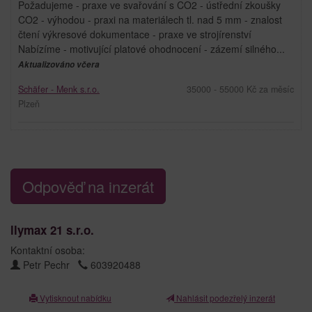
Požadujeme - praxe ve svařování s CO2 - ústřední zkoušky
CO2 - výhodou - praxi na materiálech tl. nad 5 mm - znalost
čtení výkresové dokumentace - praxe ve strojírenství
Nabízíme - motivující platové ohodnocení - zázemí silného...
Aktualizováno včera
Schäfer - Menk s.r.o.
35000 - 55000 Kč za měsíc
Plzeň
Odpověď na inzerát
llymax 21 s.r.o.
Kontaktní osoba:
Petr Pechr
603920488
Vytisknout nabídku
Nahlásit podezřelý inzerát