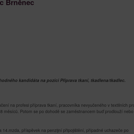
ec Brněnec
odného kandidáta na pozici Příprava tkaní, tkadlena/tkadlec.
ení na profesi příprava tkaní, pracovníka nevyučeného v textilních pr
a 8 měsíců. Potom se po dohodě se zaměstnancem buď prodlouží nebo
 14.mzda, příspěvek na penzijní připojištění, případné uchazeče po