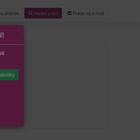
a stránek
Hledat práci
Práce na e-mail
×
í!
lí
.