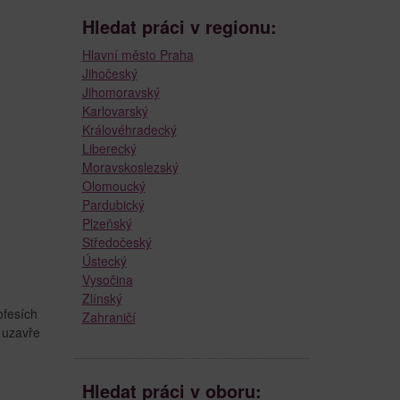
Hledat práci v regionu:
Hlavní město Praha
Jihočeský
Jihomoravský
Karlovarský
Královéhradecký
Liberecký
Moravskoslezský
Olomoucký
Pardubický
Plzeňský
Středočeský
Ústecký
Vysočina
Zlínský
ofesích
Zahraničí
 uzavře
Hledat práci v oboru: