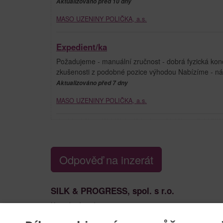
Aktualizováno před 10 dny
MASO UZENINY POLIČKA, a.s.
Expedient/ka
Požadujeme - manuální zručnost - dobrá fyzická kon
zkušenosti z podobné pozice výhodou Nabízíme - nás
Aktualizováno před 7 dny
MASO UZENINY POLIČKA, a.s.
Odpověď na inzerát
SILK & PROGRESS, spol. s r.o.
Kontaktní osoba:
Monika Janků
461 544 259