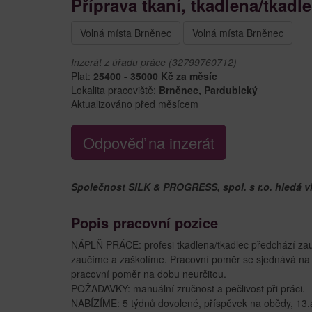
Příprava tkaní, tkadlena/tkadl
Volná místa Brněnec
Volná místa Brněnec
Inzerát z úřadu práce (32799760712)
Plat:
25400 - 35000 Kč za měsíc
Lokalita pracoviště:
Brněnec, Pardubický
Aktualizováno před měsícem
Odpověď na inzerát
Společnost SILK & PROGRESS, spol. s r.o. hledá vh
Popis pracovní pozice
NÁPLŇ PRÁCE: profesi tkadlena/tkadlec předchází zauč
zaučíme a zaškolíme. Pracovní poměr se sjednává n
pracovní poměr na dobu neurčitou.
POŽADAVKY: manuální zručnost a pečlivost při práci.
NABÍZÍME: 5 týdnů dovolené, příspěvek na obědy, 13.a