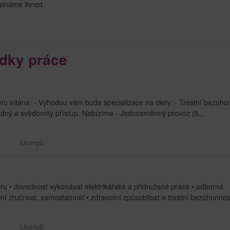
stnáme ihned.
dky práce
oru vítána. - Výhodou vám bude specializace na diety. - Trestní bezúho
ovědný a svědomitý přístup. Nabízíme - Jednosměnný provoz (5...
Litomyšl
 • dovednost vykonávat elektrikářské a přidružené práce • odborná
ní zručnost, samostatnost • zdravotní způsobilost a trestní bezúhonnost
Litomyšl