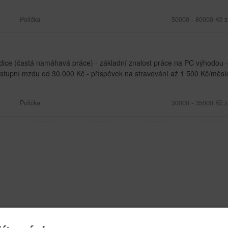
Polička
50000 - 80000 Kč z
dice (častá namáhavá práce) - základní znalost práce na PC výhodou -
tupní mzdu od 30.000 Kč - příspěvek na stravování až 1 500 Kč/měsíc 
Polička
30000 - 35000 Kč z