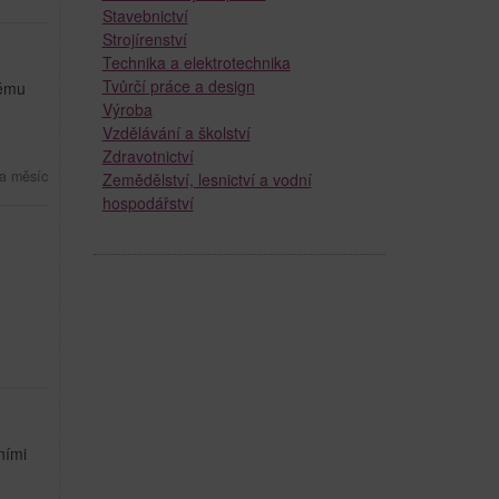
Stavebnictví
Strojírenství
Technika a elektrotechnika
Tvůrčí práce a design
tému
Výroba
Vzdělávání a školství
Zdravotnictví
a měsíc
Zemědělství, lesnictví a vodní
hospodářství
ními