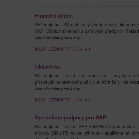
Finanční účetní
Požadujeme · SŠ vzdělání (výhodou bude ekonomické 
SAP · Znalost účetních a daňových předpisů · Základn
Aktualizováno před 4 dny
MASO UZENINY POLIČKA, a.s.
Uklízeč/ka
Požadujeme - spolehlivost a pečlivost - smysl pro po
příspěvek na stravování až 1 500 Kč/měsíc - zaměst
Aktualizováno před 4 dny
MASO UZENINY POLIČKA, a.s.
Specialista podpory pro SAP
Požadujeme - znalost SAP H/4HANA je podmínkou - z
moduly (SD a FI) velkou výhodou - angličtina na komun