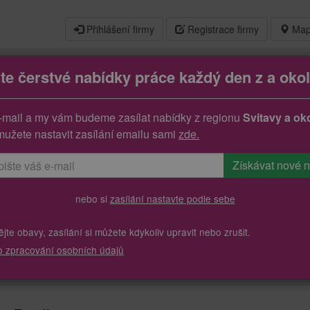
Přihlášení firmy
Registrace firmy
Map
jte čerstvé nabídky práce každý den z a okol
a/tkadlec
-mail a my vám budeme zasílat nabídky z regionu
Svitavy a oko
mužete nastavit zasílání emailu sami
zde.
nebo si
zasílání nastavte podle sebe
te obavy, zasílání si můžete kdykoliv upravit nebo zrušit.
o zpracování osobních údajů