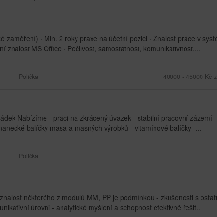
zaměření) · Min. 2 roky praxe na účetní pozici · Znalost práce v sys
í znalost MS Office · Pečlivost, samostatnost, komunikativnost,...
Polička
40000 - 45000 Kč z
řádek Nabízíme - práci na zkrácený úvazek - stabilní pracovní zázemí -
nanecké balíčky masa a masných výrobků - vitamínové balíčky -...
Polička
nalost některého z modulů MM, PP je podmínkou - zkušenosti s ostat
ikativní úrovni - analytické myšlení a schopnost efektivně řešit...