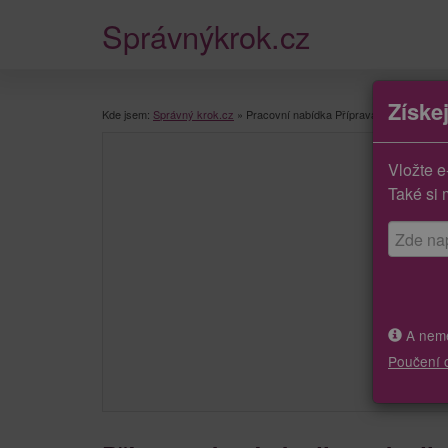
Správnýkrok.cz
Získe
Kde jsem:
Správný krok.cz
»
Pracovní nabídka Příprava tkaní, tkadlen
Vložte e
Také si 
A neměj
Poučení 