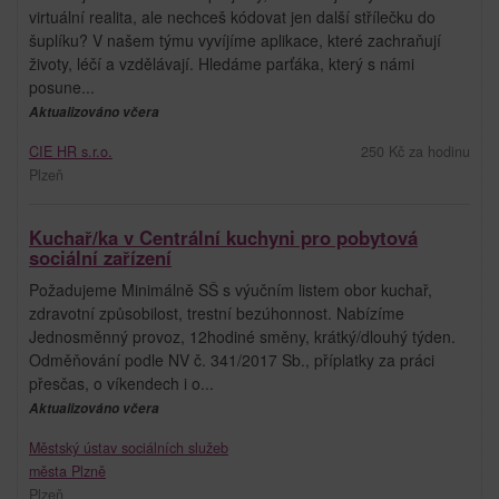
virtuální realita, ale nechceš kódovat jen další střílečku do
šuplíku? V našem týmu vyvíjíme aplikace, které zachraňují
životy, léčí a vzdělávají. Hledáme parťáka, který s námi
posune...
Aktualizováno včera
CIE HR s.r.o.
250 Kč za hodinu
Plzeň
Kuchař/ka v Centrální kuchyni pro pobytová
sociální zařízení
Požadujeme Minimálně SŠ s výučním listem obor kuchař,
zdravotní způsobilost, trestní bezúhonnost. Nabízíme
Jednosměnný provoz, 12hodiné směny, krátký/dlouhý týden.
Odměňování podle NV č. 341/2017 Sb., příplatky za práci
přesčas, o víkendech i o...
Aktualizováno včera
Městský ústav sociálních služeb
města Plzně
Plzeň