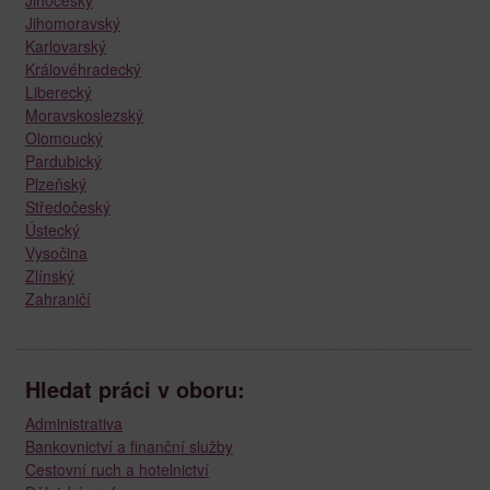
Jihomoravský
Karlovarský
Královéhradecký
Liberecký
Moravskoslezský
Olomoucký
Pardubický
Plzeňský
Středočeský
Ústecký
Vysočina
Zlínský
Zahraničí
Hledat práci v oboru:
Administrativa
Bankovnictví a finanční služby
Cestovní ruch a hotelnictví