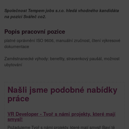
Společnost Tempem jobs s.r.o. hledá vhodného kandidáta
na pozici Svářeč co2.
Popis pracovní pozice
platné oprávnění ISO 9606, manuální zručnost, čtení výkresové
dokumentace
Zaměstnanecké výhody: benefity, stravenkový paušál, možnost
ubytování
Našli jsme podobné nabídky
práce
VR Developer - Tvoř s námi projekty, které mají
smysl!
Požadujeme Tvoř s námi projekty, které mají smysl! Baví tě