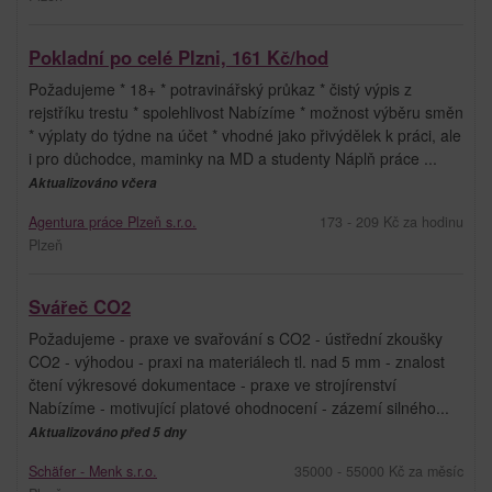
Pokladní po celé Plzni, 161 Kč/hod
Požadujeme * 18+ * potravinářský průkaz * čistý výpis z
rejstříku trestu * spolehlivost Nabízíme * možnost výběru směn
* výplaty do týdne na účet * vhodné jako přivýdělek k práci, ale
i pro důchodce, maminky na MD a studenty Náplň práce ...
Aktualizováno včera
Agentura práce Plzeň s.r.o.
173 - 209 Kč za hodinu
Plzeň
Svářeč CO2
Požadujeme - praxe ve svařování s CO2 - ústřední zkoušky
CO2 - výhodou - praxi na materiálech tl. nad 5 mm - znalost
čtení výkresové dokumentace - praxe ve strojírenství
Nabízíme - motivující platové ohodnocení - zázemí silného...
Aktualizováno před 5 dny
Schäfer - Menk s.r.o.
35000 - 55000 Kč za měsíc