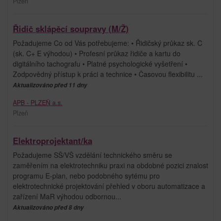
Plzeň
Řidič sklápěcí soupravy (M/Ž)
Požadujeme Co od Vás potřebujeme: • Řidičský průkaz sk. C
(sk. C+ E výhodou) • Profesní průkaz řidiče a kartu do
digitálního tachografu • Platné psychologické vyšetření •
Zodpovědný přístup k práci a technice • Časovou flexibilitu ...
Aktualizováno před 11 dny
APB - PLZEŇ a.s.
Plzeň
Elektroprojektant/ka
Požadujeme SŠ/VŠ vzdělání technického směru se
zaměřením na elektrotechniku praxi na obdobné pozici znalost
programu E-plan, nebo podobného sytému pro
elektrotechnické projektování přehled v oboru automatizace a
zařízení MaR výhodou odbornou...
Aktualizováno před 8 dny