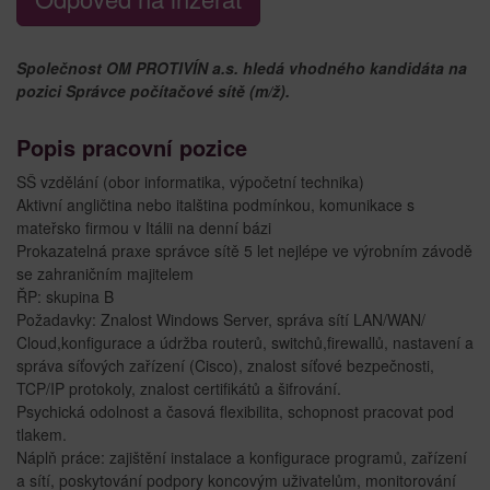
Společnost OM PROTIVÍN a.s. hledá vhodného kandidáta na
pozici Správce počítačové sítě (m/ž).
Popis pracovní pozice
SŠ vzdělání (obor informatika, výpočetní technika)
Aktivní angličtina nebo italština podmínkou, komunikace s
mateřsko firmou v Itálii na denní bázi
Prokazatelná praxe správce sítě 5 let nejlépe ve výrobním závodě
se zahraničním majitelem
ŘP: skupina B
Požadavky: Znalost Windows Server, správa sítí LAN/WAN/
Cloud,konfigurace a údržba routerů, switchů,firewallů, nastavení a
správa síťových zařízení (Cisco), znalost síťové bezpečnosti,
TCP/IP protokoly, znalost certifikátů a šifrování.
Psychická odolnost a časová flexibilita, schopnost pracovat pod
tlakem.
Náplň práce: zajištění instalace a konfigurace programů, zařízení
a sítí, poskytování podpory koncovým uživatelům, monitorování