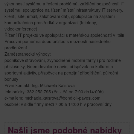
výkonnosti systému a řešení problémů, zajištění bezpečnosti IT
systému, spolupráce na řízení místní infrastruktury IT (servery,
klienti, sítě, email, zálohování dat), spolupráce na zajištění
komunikačních prostředků v organizaci (telefony,
videokonference)
Řízení IT projektů ve spolupráci s mateřskou společností v Itálii
Pracovní poměr na dobu určitou s možností následného
prodloužení
Zaměstnanecké výhody:
podnikové stravování, zvýhodněné mobilní tarify i pro rodinné
příslušníky, týden dovolené navíc, příspěvek na kulturní a
sportovní aktivity, příspěvek na penzijní připojištění, půlroční
bonusy
První kontakt: Ing. Michaela Kaisrová
telefonicky: 382 252 795 (Po - Pá od 7:00 do14:00h)
e-mailem: michaela.kaisrova@bondioli-pavesi.com
osobně: v sídle firmy mezi 7:00 a 14:00 h v pracovní dny
Našli jsme podobné nabídky