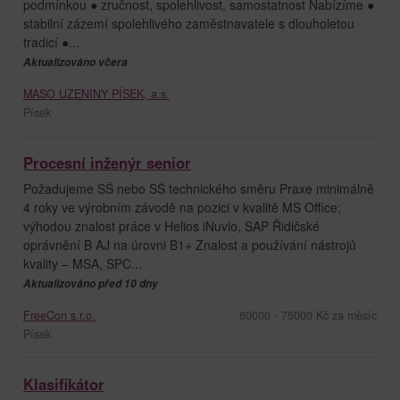
podmínkou ● zručnost, spolehlivost, samostatnost Nabízíme ●
stabilní zázemí spolehlivého zaměstnavatele s dlouholetou
tradicí ●...
Aktualizováno včera
MASO UZENINY PÍSEK, a.s.
Písek
Procesní inženýr senior
Požadujeme SŠ nebo SŠ technického směru Praxe minimálně
4 roky ve výrobním závodě na pozici v kvalitě MS Office;
výhodou znalost práce v Helios iNuvio, SAP Řidičské
oprávnění B AJ na úrovni B1+ Znalost a používání nástrojů
kvality – MSA, SPC...
Aktualizováno před 10 dny
FreeCon s.r.o.
60000 - 75000 Kč za měsíc
Písek
Klasifikátor