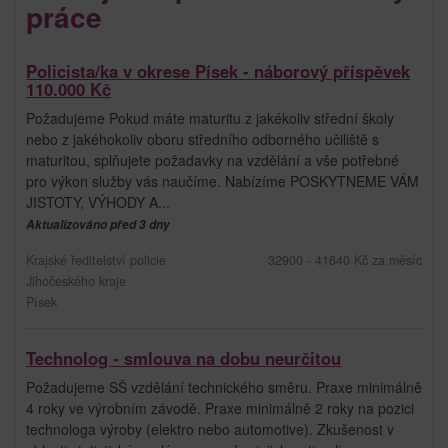
práce
Policista/ka v okrese Písek - náborový příspěvek
110.000 Kč
Požadujeme Pokud máte maturitu z jakékoliv střední školy
nebo z jakéhokoliv oboru středního odborného učiliště s
maturitou, splňujete požadavky na vzdělání a vše potřebné
pro výkon služby vás naučíme. Nabízíme POSKYTNEME VÁM
JISTOTY, VÝHODY A...
Aktualizováno před 3 dny
Krajské ředitelství policie
32900 - 41640 Kč za měsíc
Jihočeského kraje
Písek
Technolog - smlouva na dobu neurčitou
Požadujeme SŠ vzdělání technického směru. Praxe minimálně
4 roky ve výrobním závodě. Praxe minimálně 2 roky na pozici
technologa výroby (elektro nebo automotive). Zkušenost v