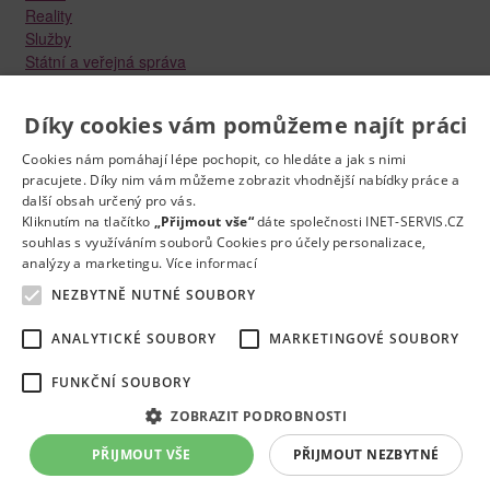
Reality
Služby
Státní a veřejná správa
Stavebnictví
Strojírenství
Díky cookies vám pomůžeme najít práci
Technika a elektrotechnika
Tvůrčí práce a design
Cookies nám pomáhají lépe pochopit, co hledáte a jak s nimi
Výroba
pracujete. Díky nim vám můžeme zobrazit vhodnější nabídky práce a
Vzdělávání a školství
další obsah určený pro vás.
Zdravotnictví
Kliknutím na tlačítko
„Přijmout vše“
dáte společnosti INET-SERVIS.CZ
souhlas s využíváním souborů Cookies pro účely personalizace,
Zemědělství, lesnictví a vodní hospodářství
analýzy a marketingu.
Více informací
NEZBYTNĚ NUTNÉ SOUBORY
ANALYTICKÉ SOUBORY
MARKETINGOVÉ SOUBORY
FUNKČNÍ SOUBORY
Kontakt
Práce na e-mail
RSS
Odstranění inzerátu
Nastavení cookies
© 2022
Správnýkrok.cz
ZOBRAZIT PODROBNOSTI
Mapa stránek
PŘIJMOUT VŠE
PŘIJMOUT NEZBYTNÉ