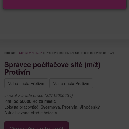
Kde jsem:
Správný krok.cz
»
Pracovní nabídka Správce počítačové sítě (m/ž)
Správce počítačové sítě (m/ž)
Protivín
Volná místa Protivín
Volná místa Protivín
Inzerát z úřadu práce (32745200734)
Plat:
od 50000 Kč za měsíc
Lokalita pracoviště:
Švermova, Protivín, Jihočeský
Aktualizováno před měsícem
Odpověď na inzerát