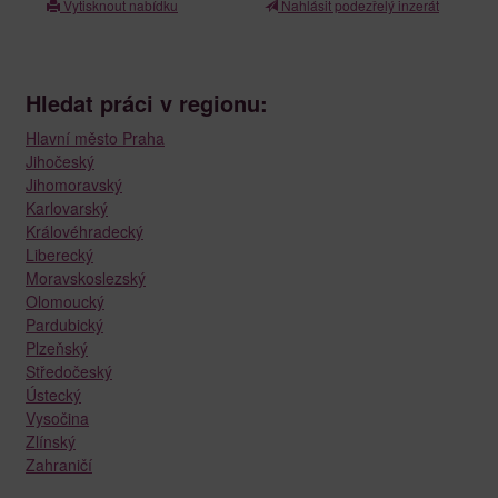
Vytisknout nabídku
Nahlásit podezřelý inzerát
Hledat práci v regionu:
Hlavní město Praha
Jihočeský
Jihomoravský
Karlovarský
Královéhradecký
Liberecký
Moravskoslezský
Olomoucký
Pardubický
Plzeňský
Středočeský
Ústecký
Vysočina
Zlínský
Zahraničí