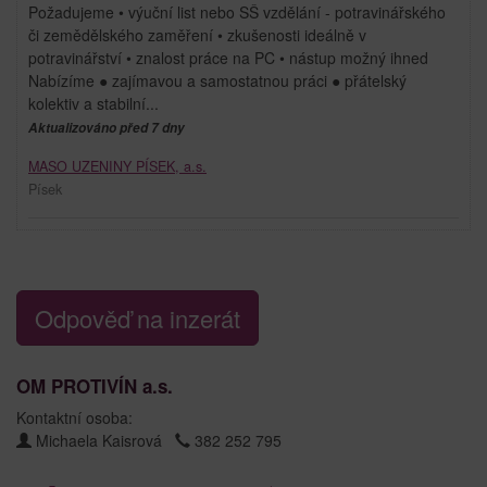
Požadujeme • výuční list nebo SŠ vzdělání - potravinářského
či zemědělského zaměření • zkušenosti ideálně v
potravinářství • znalost práce na PC • nástup možný ihned
Nabízíme ● zajímavou a samostatnou práci ● přátelský
kolektiv a stabilní...
Aktualizováno před 7 dny
MASO UZENINY PÍSEK, a.s.
Písek
Odpověď na inzerát
OM PROTIVÍN a.s.
Kontaktní osoba:
Michaela Kaisrová
382 252 795