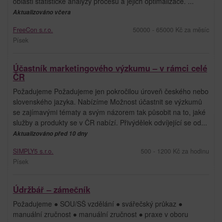
oblasti statistické analýzy procesů a jejich optimalizace. ...
Aktualizováno včera
FreeCon s.r.o.
50000 - 65000 Kč za měsíc
Písek
Účastník marketingového výzkumu – v rámci celé
ČR
Požadujeme Požadujeme jen pokročilou úroveň českého nebo
slovenského jazyka. Nabízíme Možnost účastnit se výzkumů
se zajímavými tématy a svým názorem tak působit na to, jaké
služby a produkty se v ČR nabízí. Přivýdělek odvíjející se od...
Aktualizováno před 10 dny
SIMPLY5 s.r.o.
500 - 1200 Kč za hodinu
Písek
Údržbář – zámečník
Požadujeme ● SOU/SŠ vzdělání ● svářečský průkaz ●
manuální zručnost ● manuální zručnost ● praxe v oboru