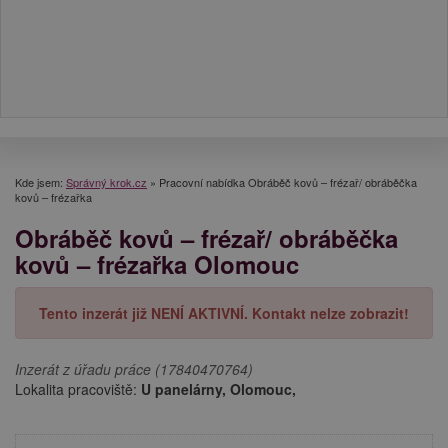
Kde jsem:
Správný krok.cz
»
Pracovní nabídka Obráběč kovů – frézař/ obráběčka
kovů – frézařka
Obráběč kovů – frézař/ obráběčka
kovů – frézařka Olomouc
Tento inzerát již NENÍ AKTIVNÍ. Kontakt nelze zobrazit!
Inzerát z úřadu práce (17840470764)
Lokalita pracoviště:
U panelárny, Olomouc,