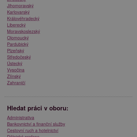
Jihomoravský
Karlovarský
Královéhradecký
Liberecký
Moravskoslezský
Olomoucký
Pardubický
Plzeňský
Středočeský
Ústecký
Vysočina
Zlínský
Zahraničí
Hledat práci v oboru:
Administrativa
Bankovnictví a finanční služby
Cestovní ruch a hotelnictví
Dělnické profese