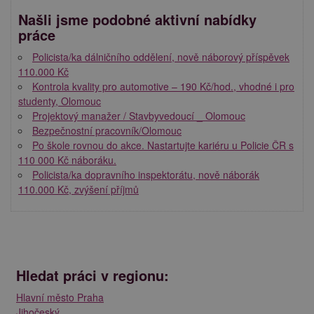
Našli jsme podobné aktivní nabídky
práce
Policista/ka dálničního oddělení, nově náborový příspěvek
110.000 Kč
Kontrola kvality pro automotive – 190 Kč/hod., vhodné i pro
studenty, Olomouc
Projektový manažer / Stavbyvedoucí _ Olomouc
Bezpečnostní pracovník/Olomouc
Po škole rovnou do akce. Nastartujte kariéru u Policie ČR s
110 000 Kč náboráku.
Policista/ka dopravního inspektorátu, nově náborák
110.000 Kč, zvýšení příjmů
Hledat práci v regionu:
Hlavní město Praha
Jihočeský