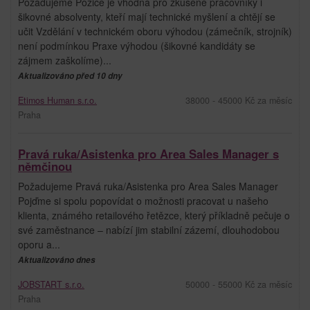
Požadujeme Pozice je vhodná pro zkušené pracovníky i
šikovné absolventy, kteří mají technické myšlení a chtějí se
učit Vzdělání v technickém oboru výhodou (zámečník, strojník)
není podmínkou Praxe výhodou (šikovné kandidáty se
zájmem zaškolíme)...
Aktualizováno před 10 dny
Etimos Human s.r.o.
38000 - 45000 Kč za měsíc
Praha
Pravá ruka/Asistenka pro Area Sales Manager s
němčinou
Požadujeme Pravá ruka/Asistenka pro Area Sales Manager
Pojďme si spolu popovídat o možnosti pracovat u našeho
klienta, známého retailového řetězce, který příkladně pečuje o
své zaměstnance – nabízí jim stabilní zázemí, dlouhodobou
oporu a...
Aktualizováno dnes
JOBSTART s.r.o.
50000 - 55000 Kč za měsíc
Praha