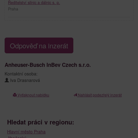
Ředitelství silnic a dálnic s. p.
Praha
Odpověď na inzerát
Anheuser-Busch InBev Czech s.r.o.
Kontaktní osoba:
Iva Drasnarová
Vytisknout nabídku
Nahlásit podezřelý inzerát
Hledat práci v regionu:
Hlavní město Praha
Jihočeský