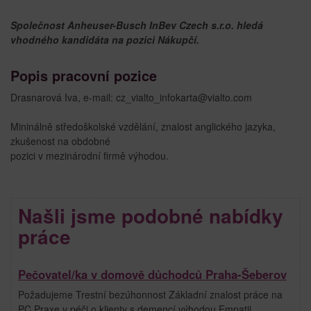
Společnost Anheuser-Busch InBev Czech s.r.o. hledá
vhodného kandidáta na pozici Nákupčí.
Popis pracovní pozice
Drasnarová Iva, e-mail: cz_vialto_infokarta@vialto.com
Mininálně středoškolské vzdělání, znalost anglického jazyka,
zkušenost na obdobné
pozici v mezinárodní firmě výhodou.
Našli jsme podobné nabídky
práce
Pečovatel/ka v domově důchodců Praha-Šeberov
Požadujeme Trestní bezúhonnost Základní znalost práce na
PC Praxe v péči o klienty s demencí výhodou Empatii,