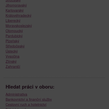
Jihomoravský
Karlovarský
Královéhradecký
Liberecký
Moravskoslezský
Olomoucký
Pardubický
Plzeňský
Středočeský
Ústecký
Vysočina
Zlínský
Zahraničí
Hledat práci v oboru:
Administrativa
Bankovnictví a finanční služby
Cestovní ruch a hotelnictví