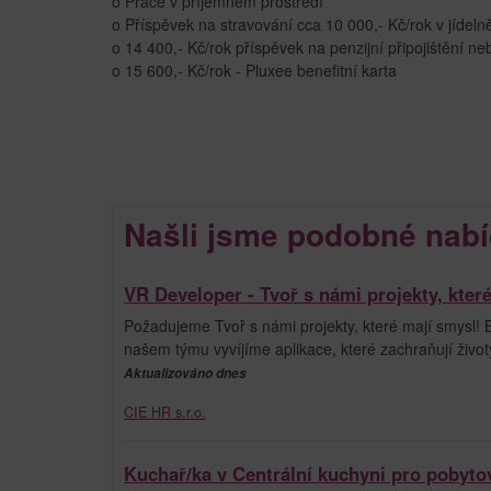
o Práce v příjemném prostředí
o Příspěvek na stravování cca 10 000,- Kč/rok v jíde
o 14 400,- Kč/rok příspěvek na penzijní připojištění n
o 15 600,- Kč/rok - Pluxee benefitní karta
Našli jsme podobné nabí
VR Developer - Tvoř s námi projekty, kter
Požadujeme Tvoř s námi projekty, které mají smysl! Bav
našem týmu vyvíjíme aplikace, které zachraňují životy
Aktualizováno dnes
CIE HR s.r.o.
Kuchař/ka v Centrální kuchyni pro pobytov