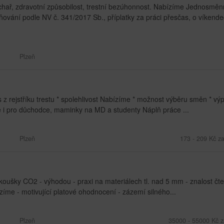
hař, zdravotní způsobilost, trestní bezúhonnost. Nabízíme Jednosměn
vání podle NV č. 341/2017 Sb., příplatky za práci přesčas, o víkende
Plzeň
 z rejstříku trestu * spolehlivost Nabízíme * možnost výběru směn * výp
le i pro důchodce, maminky na MD a studenty Náplň práce ...
Plzeň
173 - 209 Kč z
oušky CO2 - výhodou - praxi na materiálech tl. nad 5 mm - znalost čte
íme - motivující platové ohodnocení - zázemí silného...
Plzeň
35000 - 55000 Kč z