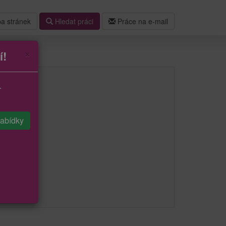
a stránek
Hledat práci
Práce na e-mail
×
í!
.