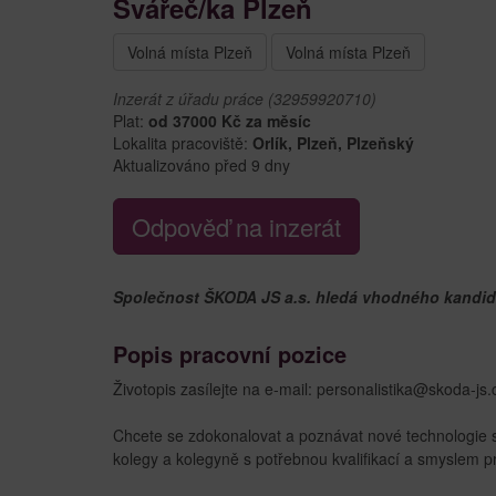
Svářeč/ka Plzeň
Volná místa Plzeň
Volná místa Plzeň
Inzerát z úřadu práce (32959920710)
Plat:
od 37000 Kč za měsíc
Lokalita pracoviště:
Orlík, Plzeň, Plzeňský
Aktualizováno před 9 dny
Odpověď na inzerát
Společnost ŠKODA JS a.s. hledá vhodného kandidá
Popis pracovní pozice
Životopis zasílejte na e-mail: personalistika@skoda-js.
Chcete se zdokonalovat a poznávat nové technologie 
kolegy a kolegyně s potřebnou kvalifikací a smyslem 