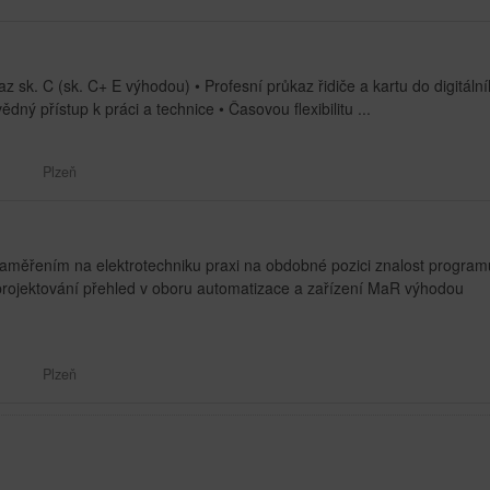
sk. C (sk. C+ E výhodou) • Profesní průkaz řidiče a kartu do digitáln
ný přístup k práci a technice • Časovou flexibilitu ...
Plzeň
měřením na elektrotechniku praxi na obdobné pozici znalost program
projektování přehled v oboru automatizace a zařízení MaR výhodou
Plzeň