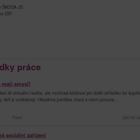
lně ŠKODA JS
ebo DIP
dky práce
é mají smysl!
í tě virtuální realita, ale nechceš kódovat jen další střílečku do šuplí
, léčí a vzdělávají. Hledáme parťáka, který s námi posune...
Plzeň
250 Kč za
á sociální zařízení