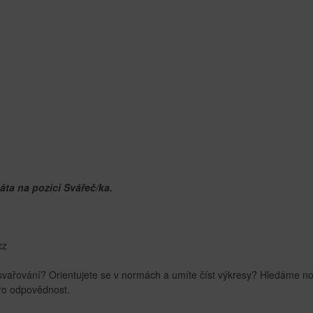
ta na pozici Svářeč/ka.
cz
svařování? Orientujete se v normách a umíte číst výkresy? Hledáme n
pro odpovědnost.