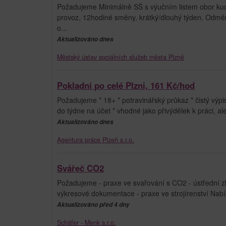
Požadujeme Minimálně SŠ s výučním listem obor kuc
provoz, 12hodiné směny, krátký/dlouhý týden. Odměňo
o...
Aktualizováno dnes
Městský ústav sociálních služeb města Plzně
Pokladní po celé Plzni, 161 Kč/hod
Požadujeme * 18+ * potravinářský průkaz * čistý výpis
do týdne na účet * vhodné jako přivýdělek k práci, a
Aktualizováno dnes
Agentura práce Plzeň s.r.o.
Svářeč CO2
Požadujeme - praxe ve svařování s CO2 - ústřední zk
výkresové dokumentace - praxe ve strojírenství Nabíz
Aktualizováno před 4 dny
Schäfer - Menk s.r.o.