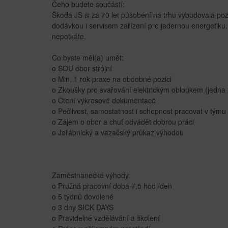
Čeho budete součástí:
Škoda JS si za 70 let působení na trhu vybudovala poz
dodávkou i servisem zařízení pro jadernou energetiku.
nepotkáte.
Co byste měl(a) umět:
o SOU obor strojní
o Min. 1 rok praxe na obdobné pozici
o Zkoušky pro svařování elektrickým obloukem (jedna
o Čtení výkresové dokumentace
o Pečlivost, samostatnost i schopnost pracovat v týmu
o Zájem o obor a chuť odvádět dobrou práci
o Jeřábnický a vazačský průkaz výhodou
Zaměstnanecké výhody:
o Pružná pracovní doba 7,5 hod /den
o 5 týdnů dovolené
o 3 dny SICK DAYS
o Pravidelné vzdělávání a školení