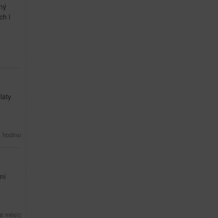
ný
ch i
laty
a hodinu
ní
a měsíc