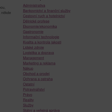
Administrativa
bou,
Bankovnictví a finanční služby
k někde
Cestovní ruch a hotelnictví
Dělnické profese
Ekonomie/ekonomika
Gastronomie
Informační technologie
Kvalita a kontrola jakosti
Lidské zdroje
Logistika a doprava
Management
Marketing a reklama
Nákup
Obchod a prodej
Ochrana a ostraha
Ostatní
Potravinářství
Právo
Reality
Služby
Státní a veřejná správa