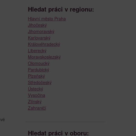
Hledat práci v regionu:
Hlavní město Praha
Jihočeský
Jihomoravský
Karlovarský
Královéhradecký
Liberecký
Moravskoslezský
Olomoucký
Pardubický
Plzeňský
Středočeský
Ústecký
Vysočina
Zlínský
Zahraničí
ové
Hledat práci v oboru: