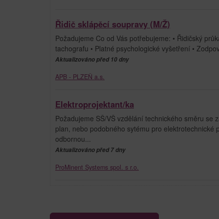
Řidič sklápěcí soupravy (M/Ž)
Požadujeme Co od Vás potřebujeme: • Řidičský průkaz 
tachografu • Platné psychologické vyšetření • Zodpověd
Aktualizováno před 10 dny
APB - PLZEŇ a.s.
Elektroprojektant/ka
Požadujeme SŠ/VŠ vzdělání technického směru se za
plan, nebo podobného sytému pro elektrotechnické 
odbornou...
Aktualizováno před 7 dny
ProMinent Systems spol. s r.o.