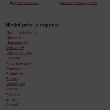
Vytisknout nabídku
Nahlásit podezřelý inzerát
Hledat práci v regionu:
Hlavní město Praha
Jihočeský
Jihomoravský
Karlovarský
Královéhradecký
Liberecký
Moravskoslezský
Olomoucký
Pardubický
Plzeňský
Středočeský
Ústecký
Vysočina
Zlínský
Zahraničí