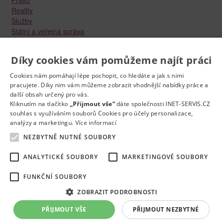
Reality
Služby
Státní a veřejná správa
Stavebnictví
Strojírenství
Díky cookies vám pomůžeme najít práci
Technika a elektrotechnika
Tvůrčí práce a design
Cookies nám pomáhají lépe pochopit, co hledáte a jak s nimi
Výroba
pracujete. Díky nim vám můžeme zobrazit vhodnější nabídky práce a
Vzdělávání a školství
další obsah určený pro vás.
Zdravotnictví
Kliknutím na tlačítko
„Přijmout vše“
dáte společnosti INET-SERVIS.CZ
souhlas s využíváním souborů Cookies pro účely personalizace,
Zemědělství, lesnictví a vodní hospodářství
analýzy a marketingu.
Více informací
NEZBYTNĚ NUTNÉ SOUBORY
ANALYTICKÉ SOUBORY
MARKETINGOVÉ SOUBORY
FUNKČNÍ SOUBORY
Kontakt
Práce na e-mail
RSS
Odstranění inzerátu
Nastavení cookies
© 2022
Správnýkrok.cz
ZOBRAZIT PODROBNOSTI
Mapa stránek
PŘIJMOUT VŠE
PŘIJMOUT NEZBYTNÉ