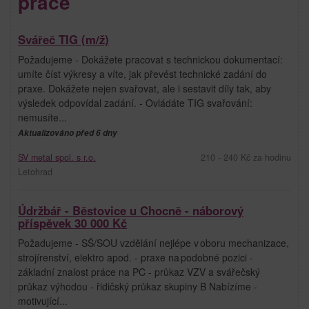
práce
Svářeč TIG (m/ž)
Požadujeme - Dokážete pracovat s technickou dokumentací:
umíte číst výkresy a víte, jak převést technické zadání do
praxe. Dokážete nejen svařovat, ale i sestavit díly tak, aby
výsledek odpovídal zadání. - Ovládáte TIG svařování:
nemusíte...
Aktualizováno před 6 dny
SV metal spol. s r.o.
210 - 240 Kč za hodinu
Letohrad
Údržbář - Běstovice u Chocně - náborový
příspěvek 30 000 Kč
Požadujeme - SŠ/SOU vzdělání nejlépe v oboru mechanizace,
strojírenství, elektro apod. - praxe na podobné pozici -
základní znalost práce na PC - průkaz VZV a svářečský
průkaz výhodou - řidičský průkaz skupiny B Nabízíme -
motivující...