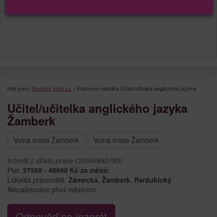
Kde jsem:
Správný krok.cz
»
Pracovní nabídka Učitel/učitelka anglického jazyka
Učitel/učitelka anglického jazyka
Žamberk
Volná místa Žamberk
Volná místa Žamberk
Inzerát z úřadu práce (32948940795)
Plat:
37580 - 48990 Kč za měsíc
Lokalita pracoviště:
Zámecká, Žamberk, Pardubický
Aktualizováno před měsícem
Odpověď na inzerát