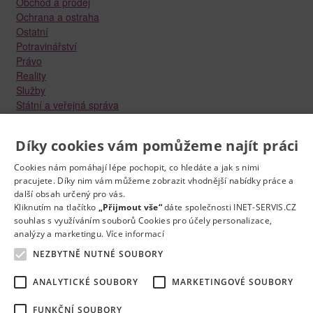
Obchod a prodej
Ochrana a ostraha
Ostatní
Potravinářství
Právo
Reality
Služby
Státní a veřejná správa
Stavebnictví
Strojírenství
Díky cookies vám pomůžeme najít práci
Technika a elektrotechnika
Tvůrčí práce a design
Cookies nám pomáhají lépe pochopit, co hledáte a jak s nimi
Výroba
pracujete. Díky nim vám můžeme zobrazit vhodnější nabídky práce a
Vzdělávání a školství
další obsah určený pro vás.
Zdravotnictví
Kliknutím na tlačítko
„Přijmout vše“
dáte společnosti INET-SERVIS.CZ
souhlas s využíváním souborů Cookies pro účely personalizace,
Zemědělství, lesnictví a vodní hospodářství
analýzy a marketingu.
Více informací
NEZBYTNĚ NUTNÉ SOUBORY
ANALYTICKÉ SOUBORY
MARKETINGOVÉ SOUBORY
FUNKČNÍ SOUBORY