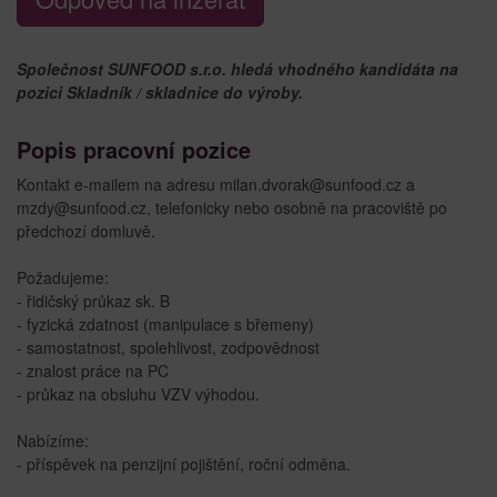
Společnost SUNFOOD s.r.o. hledá vhodného kandidáta na
pozici Skladník / skladnice do výroby.
Popis pracovní pozice
Kontakt e-mailem na adresu milan.dvorak@sunfood.cz a
mzdy@sunfood.cz, telefonicky nebo osobně na pracoviště po
předchozí domluvě.
Požadujeme:
- řidičský průkaz sk. B
- fyzická zdatnost (manipulace s břemeny)
- samostatnost, spolehlivost, zodpovědnost
- znalost práce na PC
- průkaz na obsluhu VZV výhodou.
Nabízíme:
- příspěvek na penzijní pojištění, roční odměna.