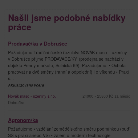
Našli jsme podobné nabídky
práce
Prodavač/ka v Dobrušce
Požadujeme Tradiční české řeznictví NOVÁK maso – uzeniny
v Dobrušce přijme PRODAVAČE/KY. (prodejna se nachází v
objektu Penny marketu, Solnická 59). Požadujeme: • Ochota
pracovat na dvě směny (ranní a odpolední) i o víkendu • Praxi
s...
Aktualizováno včera
Novák maso - uzeniny s.r.o.
24000 - 25800 Kč za měsíc
Dobruška
Agronom/ka
Požadujeme • vzdělání zemědělského směru podmínkou (buď
SŠ s praxí anebo VŠ) • zájem o moderní technologie