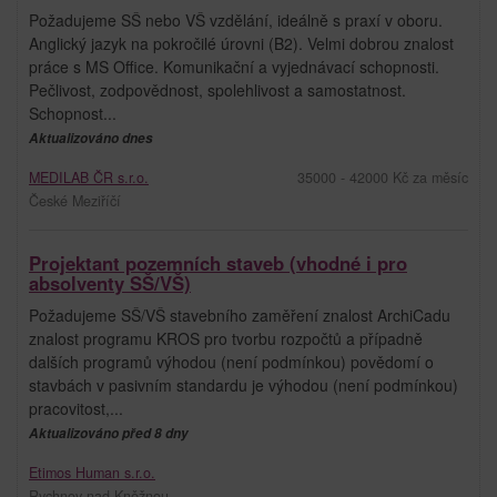
Požadujeme SŠ nebo VŠ vzdělání, ideálně s praxí v oboru.
Anglický jazyk na pokročilé úrovni (B2). Velmi dobrou znalost
práce s MS Office. Komunikační a vyjednávací schopnosti.
Pečlivost, zodpovědnost, spolehlivost a samostatnost.
Schopnost...
Aktualizováno dnes
MEDILAB ČR s.r.o.
35000 - 42000 Kč za měsíc
České Meziříčí
Projektant pozemních staveb (vhodné i pro
absolventy SŠ/VŠ)
Požadujeme SŠ/VŠ stavebního zaměření znalost ArchiCadu
znalost programu KROS pro tvorbu rozpočtů a případně
dalších programů výhodou (není podmínkou) povědomí o
stavbách v pasivním standardu je výhodou (není podmínkou)
pracovitost,...
Aktualizováno před 8 dny
Etimos Human s.r.o.
Rychnov nad Kněžnou