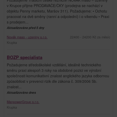
v Krupce přijme PRODAVAČE/ČKY (prodejna se nachází v
objektu Penny marketu, Maršov 311). Požadujeme: • Ochotu
pracovat na dvě směny (ranní a odpolední) i o víkendu • Praxi
s prodejem...
Aktualizováno před 5 dny
Novák maso - uzeniny s.r.o.
22400 - 24200 Kč za měsíc
Krupka
BOZP specialista
Požadujeme středoškolské vzdělání, ideálně technického
směru praxi alespoň 3 roky na obdobné pozici ve výrobní
společnosti komunikativní znalost anglického jazyka odbornou
způsobilost v prevenci rizik dle zákona č. 309/2006 Sb.
znalost...
Aktualizováno dnes
ManpowerGroup s.r.o.
Krupka