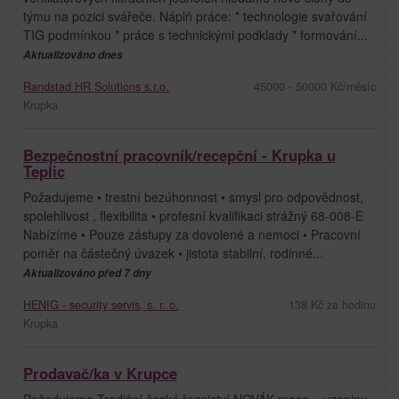
týmu na pozici svářeče. Náplň práce: * technologie svařování
TIG podmínkou * práce s technickými podklady * formování...
Aktualizováno dnes
Randstad HR Solutions s.r.o.
45000 - 50000 Kč/měsíc
Krupka
Bezpečnostní pracovník/recepční - Krupka u
Teplic
Požadujeme • trestní bezúhonnost • smysl pro odpovědnost,
spolehlivost , flexibilita • profesní kvalifikaci strážný 68-008-E
Nabízíme • Pouze zástupy za dovolené a nemoci • Pracovní
poměr na částečný úvazek • jistota stabilní, rodinné...
Aktualizováno před 7 dny
HENIG - security servis, s. r. o.
138 Kč za hodinu
Krupka
Prodavač/ka v Krupce
Požadujeme Tradiční české řeznictví NOVÁK maso – uzeniny