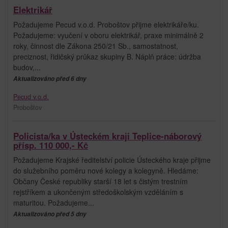
Elektrikář
Požadujeme Pecud v.o.d. Proboštov přijme elektrikáře/ku.
Požadujeme: vyučení v oboru elektrikář, praxe minimálně 2
roky, činnost dle Zákona 250/21 Sb., samostatnost,
preciznost, řidičský průkaz skupiny B. Náplň práce: údržba
budov,...
Aktualizováno před 6 dny
Pecud v.o.d.
Proboštov
Policista/ka v Ústeckém kraji Teplice-náborový
přísp. 110 000,- Kč
Požadujeme Krajské ředitelství policie Ústeckého kraje přijme
do služebního poměru nové kolegy a kolegyně. Hledáme:
Občany České republiky starší 18 let s čistým trestním
rejstříkem a ukončeným středoškolským vzděláním s
maturitou. Požadujeme...
Aktualizováno před 5 dny