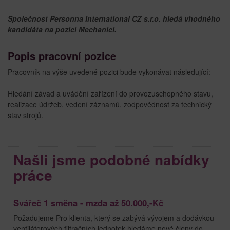
Společnost Personna International CZ s.r.o. hledá vhodného
kandidáta na pozici Mechanici.
Popis pracovní pozice
Pracovník na výše uvedené pozici bude vykonávat následující:
Hledání závad a uvádění zařízení do provozuschopného stavu,
realizace údržeb, vedení záznamů, zodpovědnost za technický
stav strojů.
Našli jsme podobné nabídky
práce
Svářeč 1 směna - mzda až 50.000,-Kč
Požadujeme Pro klienta, který se zabývá vývojem a dodávkou
ventilátorových filtračních jednotek hledáme nové členy do