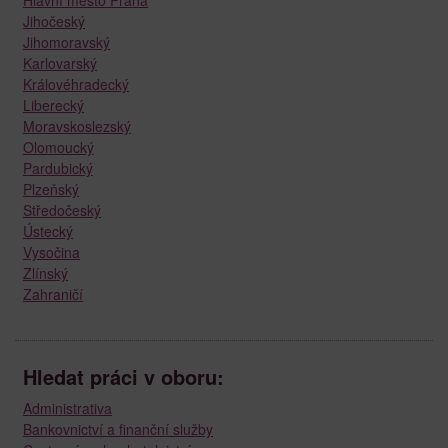
Jihočeský
Jihomoravský
Karlovarský
Královéhradecký
Liberecký
Moravskoslezský
Olomoucký
Pardubický
Plzeňský
Středočeský
Ústecký
Vysočina
Zlínský
Zahraničí
Hledat práci v oboru:
Administrativa
Bankovnictví a finanční služby