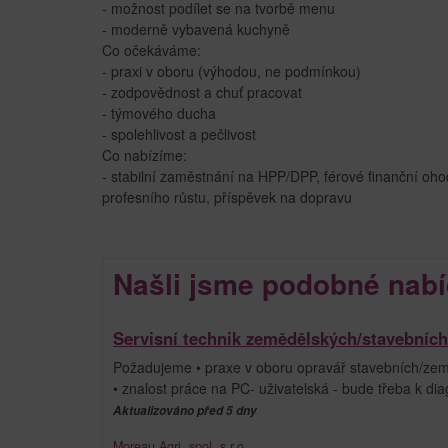
- možnost podílet se na tvorbě menu
- moderně vybavená kuchyně
Co očekáváme:
- praxi v oboru (výhodou, ne podmínkou)
- zodpovědnost a chuť pracovat
- týmového ducha
- spolehlivost a pečlivost
Co nabízíme:
- stabilní zaměstnání na HPP/DPP, férové finanční oh
profesního růstu, příspěvek na dopravu
Našli jsme podobné nabí
Servisní technik zemědělských/stavebních 
Požadujeme • praxe v oboru opravář stavebních/zeměd
• znalost práce na PC- uživatelská - bude třeba k di
Aktualizováno před 5 dny
Moreau Agri, spol. s r.o.