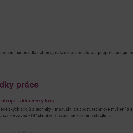
odnocení, směny dle dohody, přátelskou atmosféru a podporu kolegů, 
dky práce
strojů - Jihočeský kraj
ělských strojů a techniky • manuální zručnost, technické myšlení a zn
agnostice závad • ŘP skupiny B Nabízíme • zázemí stabilní...
Nová Včelnice