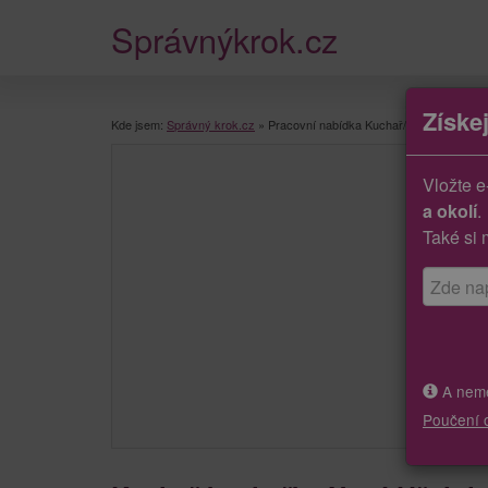
Správnýkrok.cz
Získe
Kde jsem:
Správný krok.cz
»
Pracovní nabídka Kuchař/kuchařka
Vložte e
a okolí
.
Také si 
A neměj
Poučení 