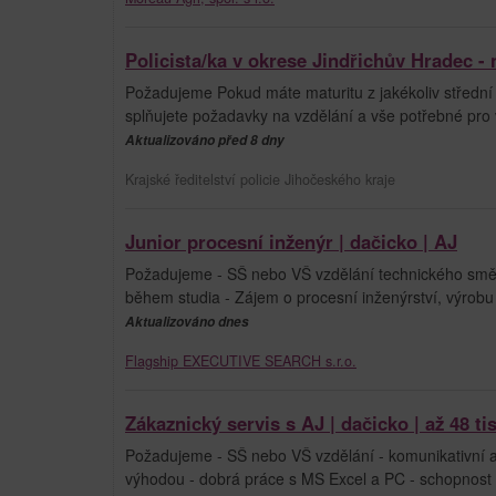
Policista/ka v okrese Jindřichův Hradec -
Požadujeme Pokud máte maturitu z jakékoliv střední 
splňujete požadavky na vzdělání a vše potřebné p
Aktualizováno před 8 dny
Krajské ředitelství policie Jihočeského kraje
Junior procesní inženýr | dačicko | AJ
Požadujeme - SŠ nebo VŠ vzdělání technického směru
během studia - Zájem o procesní inženýrství, výrobu 
Aktualizováno dnes
Flagship EXECUTIVE SEARCH s.r.o.
Zákaznický servis s AJ | dačicko | až 48 tis
Požadujeme - SŠ nebo VŠ vzdělání - komunikativní an
výhodou - dobrá práce s MS Excel a PC - schopnost si z