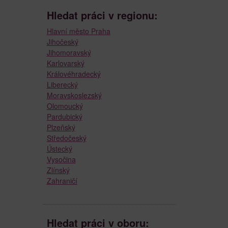
Hledat práci v regionu:
Hlavní město Praha
Jihočeský
Jihomoravský
Karlovarský
Královéhradecký
Liberecký
Moravskoslezský
Olomoucký
Pardubický
Plzeňský
Středočeský
Ústecký
Vysočina
Zlínský
Zahraničí
Hledat práci v oboru: