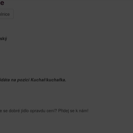
ce
lnice
eský
idáta na pozici Kuchař/kuchařka.
e se dobré jídlo opravdu cení? Přidej se k nám!