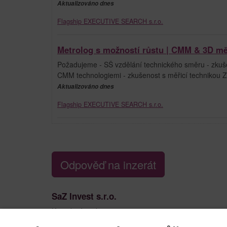
Aktualizováno dnes
Flagship EXECUTIVE SEARCH s.r.o.
Metrolog s možností růstu | CMM & 3D měř
Požadujeme - SŠ vzdělání technického směru - zkuše
CMM technologiemi - zkušenost s měřicí technikou Ze
Aktualizováno dnes
Flagship EXECUTIVE SEARCH s.r.o.
Odpověď na inzerát
SaZ Invest s.r.o.
Kontaktní osoba:
Lejla Ulumbeková
724 288 804