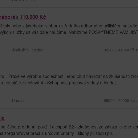
 náborák 110.000 Kč
školy nebo z jakéhokoliv oboru středního odborného učiliště s maturito
ro výkon služby už vás dále naučíme. Nabízíme POSKYTNEME VÁM JIST
Jindřichův Hradec
32900 - 41640 Kč z
 - Praxe ve výrobní společnosti nebo chuť navázat na zkušenosti zís
a neustálé zlepšování - Schopnost pracovat s daty a hledat...
Dačice
55000 - 65000 Kč z
íc
gličtina pro denní použití alespoň B2 - zkušenost ze zákaznického se
organizovat práci a určovat priority - klidný přístup i při...