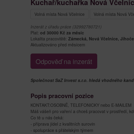
Kuchař/kuchařka Nová Včelni
Volná místa Nová Včelnice
Volná místa Nová Vče
Inzerát z úřadu práce (32992780721)
Plat:
od 30000 Kč za měsíc
Lokalita pracoviště:
Zámecká, Nová Včelnice, Jihoč
Aktualizováno před měsícem
Odpověď na inzerát
Společnost SaZ Invest s.r.o. hledá vhodného kand
Popis pracovní pozice
KONTAKT:OSOBNĚ, TELEFONICKY nebo E-MAILEM
Máš vášeň pro vaření a chceš pracovat v prostředí, kd
Co tě u nás čeká:
- příprava jídel z kvalitních surovin
- spolupráce s přátelským týmem