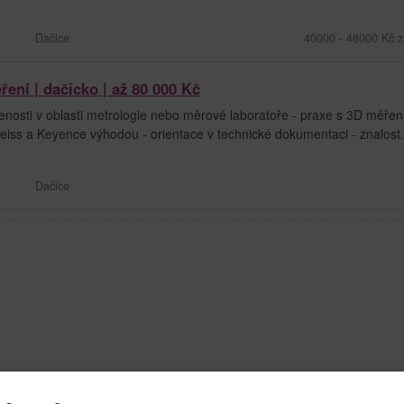
Dačice
40000 - 48000 Kč z
ení | dačicko | až 80 000 Kč
nosti v oblasti metrologie nebo měrové laboratoře - praxe s 3D měře
iss a Keyence výhodou - orientace v technické dokumentaci - znalost.
Dačice