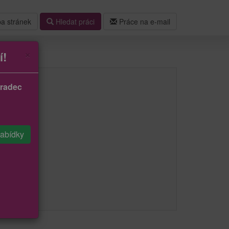
a stránek
Hledat práci
Práce na e-mail
×
í!
Hradec