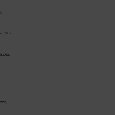
ů;
a měsíc
istotu,
wer,...