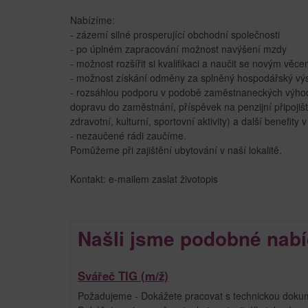
Nabízíme:
- zázemí silné prosperující obchodní společnosti
- po úplném zapracování možnost navýšení mzdy
- možnost rozšířit si kvalifikaci a naučit se novým věc
- možnost získání odměny za splněný hospodářský vý
- rozsáhlou podporu v podobě zaměstnaneckých výhod 
dopravu do zaměstnání, příspěvek na penzijní připoji
zdravotní, kulturní, sportovní aktivity) a další benefity
- nezaučené rádi zaučíme.
Pomůžeme při zajištění ubytování v naší lokalitě.
Kontakt: e-mailem zaslat životopis
Našli jsme podobné nabí
Svářeč TIG (m/ž)
Požadujeme - Dokážete pracovat s technickou dokumen