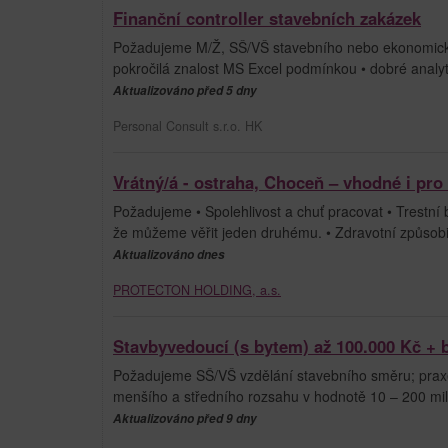
Finanční controller stavebních zakázek
Požadujeme M/Ž, SŠ/VŠ stavebního nebo ekonomickéh
pokročilá znalost MS Excel podmínkou • dobré analytic
Aktualizováno před 5 dny
Personal Consult s.r.o. HK
Vrátný/á - ostraha, Choceň – vhodné i pr
Požadujeme • Spolehlivost a chuť pracovat • Trestní 
že můžeme věřit jeden druhému. • Zdravotní způsobilo
Aktualizováno dnes
PROTECTON HOLDING, a.s.
Stavbyvedoucí (s bytem) až 100.000 Kč +
Požadujeme SŠ/VŠ vzdělání stavebního směru; praxe 
menšího a středního rozsahu v hodnotě 10 – 200 mil.;
Aktualizováno před 9 dny