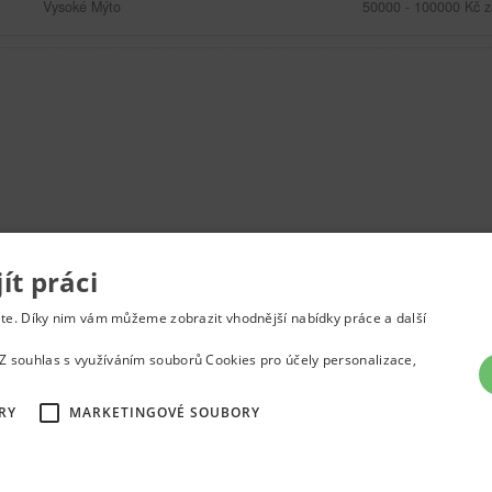
Vysoké Mýto
50000 - 100000 Kč z
t práci
inzerát
ete. Díky nim vám můžeme zobrazit vhodnější nabídky práce a další
Z souhlas s využíváním souborů Cookies pro účely personalizace,
RY
MARKETINGOVÉ SOUBORY
átu
Nastavení cookies
© 2022
Správnýkrok.cz