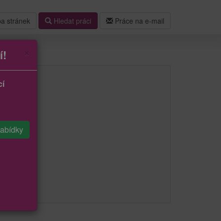
a stránek
Hledat práci
Práce na e-mail
×
í!
cí