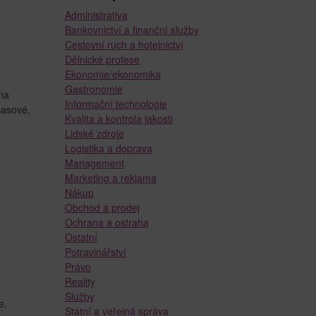
Administrativa
Bankovnictví a finanční služby
Cestovní ruch a hotelnictví
Dělnické profese
Ekonomie/ekonomika
Gastronomie
na
Informační technologie
časové,
Kvalita a kontrola jakosti
Lidské zdroje
Logistika a doprava
Management
Marketing a reklama
Nákup
Obchod a prodej
Ochrana a ostraha
Ostatní
Potravinářství
Právo
Reality
Služby
e.
Státní a veřejná správa