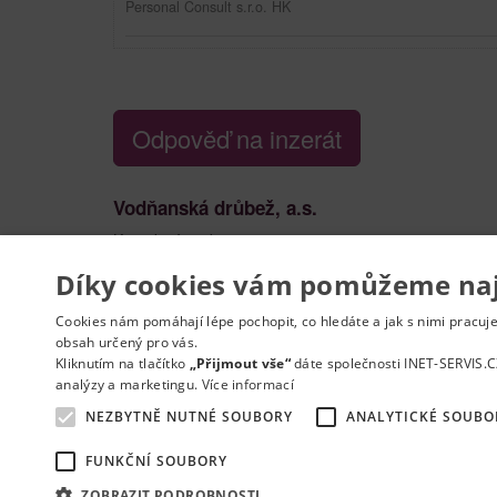
Personal Consult s.r.o. HK
Odpověď na inzerát
Vodňanská drůbež, a.s.
Kontaktní osoba:
Irena Dobroucká
464 646 117
Díky cookies vám pomůžeme nají
Vytisknout nabídku
Nahlásit podezřelý 
Cookies nám pomáhají lépe pochopit, co hledáte a jak s nimi pracuj
obsah určený pro vás.
Kliknutím na tlačítko
„Přijmout vše“
dáte společnosti INET-SERVIS.C
analýzy a marketingu.
Více informací
NEZBYTNĚ NUTNÉ SOUBORY
ANALYTICKÉ SOUBO
Kontakt
Práce na e-mail
RSS
Odstranění inzer
FUNKČNÍ SOUBORY
Mapa stránek
ZOBRAZIT PODROBNOSTI