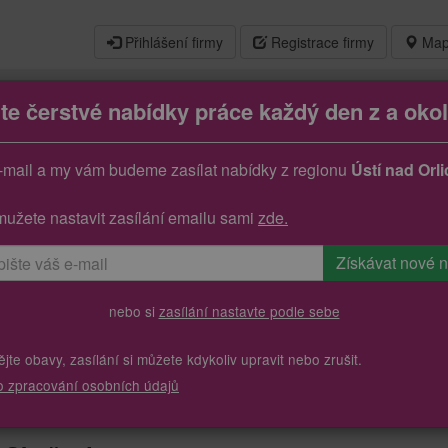
Přihlášení firmy
Registrace firmy
Map
jte čerstvé nabídky práce každý den z a okol
ží (m/ž)
-mail a my vám budeme zasílat nabídky z regionu
Ústí nad Orli
mužete nastavit zasílání emailu sami
zde.
nebo si
zasílání nastavte podle sebe
te obavy, zasílání si můžete kdykoliv upravit nebo zrušit.
o zpracování osobních údajů