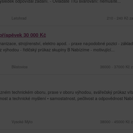
 výsledek odpovídal zadání. - Ovládáte TIG svařování: nemusíte...
Letohrad
210 - 240 Kč z
příspěvek 30 000 Kč
izace, strojírenství, elektro apod. - praxe na podobné pozici - základ
výhodou - řidičský průkaz skupiny B Nabízíme - motivující...
Běstovice
36000 - 37000 Kč z
ném technickém oboru, praxe v oboru výhodou, svářečský průkaz vít
nost a technické myšlení • samostatnost, pečlivost a odpovědnost Nab
Vysoké Mýto
38000 - 45000 Kč z