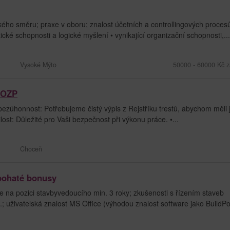
o směru; praxe v oboru; znalost účetních a controllingových proces
ké schopnosti a logické myšlení • vynikající organizační schopnosti,...
Vysoké Mýto
50000 - 60000 Kč z
o OZP
bezúhonnost: Potřebujeme čistý výpis z Rejstříku trestů, abychom měli j
st: Důležité pro Vaši bezpečnost při výkonu práce. •...
Choceň
 bohaté bonusy
na pozici stavbyvedoucího min. 3 roky; zkušenosti s řízením staveb
 uživatelská znalost MS Office (výhodou znalost software jako BuildPo