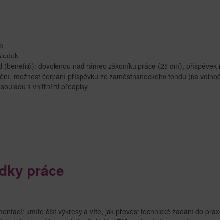
em
sledek
(benefitů): dovolenou nad rámec zákoníku práce (25 dní), příspěvek 
štění, možnost čerpání příspěvku ze zaměstnaneckého fondu (na volno
 v souladu s vnitřními předpisy
dky práce
tací: umíte číst výkresy a víte, jak převést technické zadání do prax