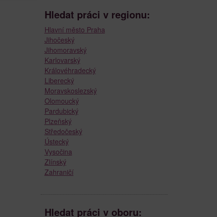
Hledat práci v regionu:
Hlavní město Praha
Jihočeský
Jihomoravský
Karlovarský
Královéhradecký
Liberecký
Moravskoslezský
Olomoucký
Pardubický
Plzeňský
Středočeský
Ústecký
Vysočina
Zlínský
Zahraničí
Hledat práci v oboru: