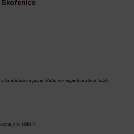
) Skořenice
 kandidáta na pozici Řidič vzv expedice zboží (m/ž).
možnit jeho získání