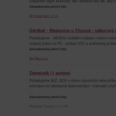
Dokážete nejen svařovat, ale i sestavit díly tak, aby
Aktualizováno před 5 dny
SV metal spol. s r.o.
Údržbář - Běstovice u Chocně - náborový 
Požadujeme - SŠ/SOU vzdělání nejlépe v oboru mechan
znalost práce na PC - průkaz VZV a svářečský průkaz 
Aktualizováno před 3 dny
De Heus a.s.
Zámečník (1 směna)
Požadujeme M/Ž, SOU v oboru zámečník nebo příbuz
orientace ve výkresové dokumentaci • manuální zruč
...
Aktualizováno před 8 dny
Personal Consult s.r.o. HK