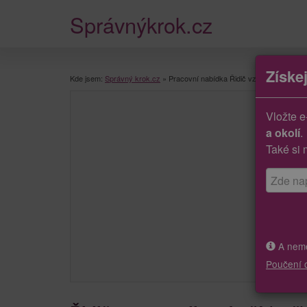
Správnýkrok.cz
Získe
Kde jsem:
Správný krok.cz
»
Pracovní nabídka Řidič vzv expedice zbo
Vložte e
a okolí
.
Také si 
A neměj
Poučení 