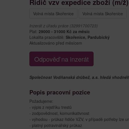
Řidič vzv expedice zboží (m/ž
Volná místa Skořenice
Volná místa Skořenice
Inzerát z úřadu práce (32991700723)
Plat:
29000 - 31000 Kč za měsíc
Lokalita pracoviště:
Skořenice, Pardubický
Aktualizováno před měsícem
Odpověď na inzerát
Společnost Vodňanská drůbež, a.s. hledá vhodného
Popis pracovní pozice
Požadujeme:
- výpis z rejstříku trestů
- zodpovědnost, komunikativnost
- výhodou - průkaz řidiče VZV, v případě potřeby lze u
- platný potravinářský průkaz