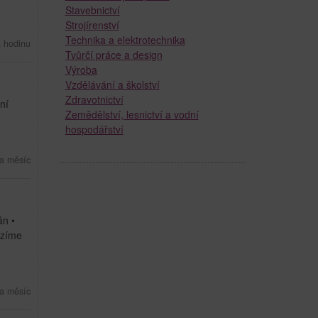
Stavebnictví
Strojírenství
Technika a elektrotechnika
a hodinu
Tvůrčí práce a design
Výroba
Vzdělávání a školství
Zdravotnictví
ní
Zemědělství, lesnictví a vodní
hospodářství
a měsíc
án •
ízíme
a měsíc