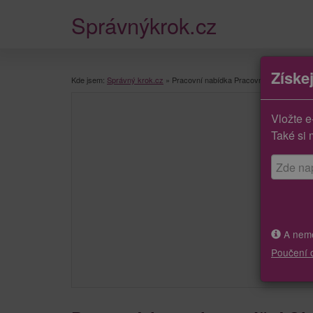
Správnýkrok.cz
Získe
Kde jsem:
Správný krok.cz
»
Pracovní nabídka Pracovníci ostrahy, str
Vložte e
Také si 
A neměj
Poučení 