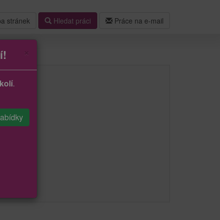
a stránek
Hledat práci
Práce na e-mail
×
í!
kolí
.