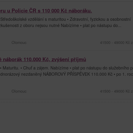
éru u Policie ČR s 110 000 Kč náboráku.
tředoškolské vzdělání s maturitou • Zdravotní, fyzickou a osobnostní
zkušenosti z oboru nejsou nutné Nabízíme • plat po nástupu do...
Olomouc
41500 - 49000 Kč z
ě náborák 110.000 Kč, zvýšení příjmů
• Maturitu. • Chuť a zájem. Nabízíme • plat po nástupu do služebního
 jednorázový nezdaněný NÁBOROVÝ PŘÍSPĚVEK 110.000 Kč • po 1. roce
Olomouc
41500 - 49000 Kč z