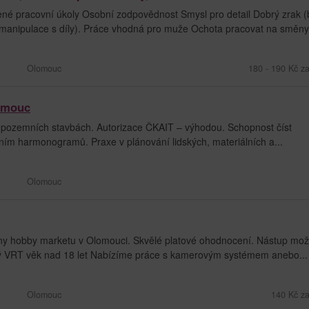
né pracovní úkoly Osobní zodpovědnost Smysl pro detail Dobrý zrak (
 manipulace s díly). Práce vhodná pro muže Ochota pracovat na směny.
Olomouc
180 - 190 Kč z
lomouc
pozemních stavbách. Autorizace ČKAIT – výhodou. Schopnost číst
ním harmonogramů. Praxe v plánování lidských, materiálních a...
Olomouc
ny hobby marketu v Olomouci. Skvělé platové ohodnocení. Nástup mo
stý VRT věk nad 18 let Nabízíme práce s kamerovým systémem anebo...
Olomouc
140 Kč za