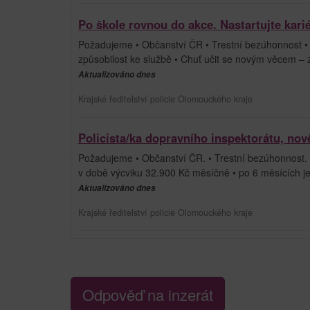
Po škole rovnou do akce. Nastartujte kari
Požadujeme • Občanství ČR • Trestní bezúhonnost • S
způsobilost ke službě • Chuť učit se novým věcem – 
Aktualizováno dnes
Krajské ředitelství policie Olomouckého kraje
Policista/ka dopravního inspektorátu, nov
Požadujeme • Občanství ČR. • Trestní bezúhonnost. 
v době výcviku 32.900 Kč měsíčně • po 6 měsících
Aktualizováno dnes
Krajské ředitelství policie Olomouckého kraje
Odpověď na inzerát