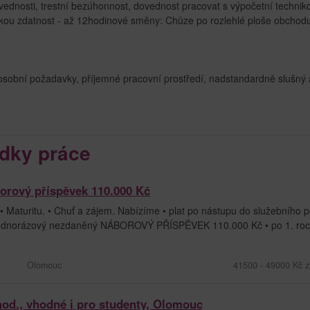
ednosti, trestní bezúhonnost, dovednost pracovat s výpočetní technik
ckou zdatnost - až 12hodinové směny: Chůze po rozlehlé ploše obchodu
osobní požadavky, příjemné pracovní prostředí, nadstandardně slušný 
dky práce
borový příspěvek 110.000 Kč
• Maturitu. • Chuť a zájem. Nabízíme • plat po nástupu do služebního
 jednorázový nezdaněný NÁBOROVÝ PŘÍSPĚVEK 110.000 Kč • po 1. roce
Olomouc
41500 - 49000 Kč z
hod., vhodné i pro studenty, Olomouc