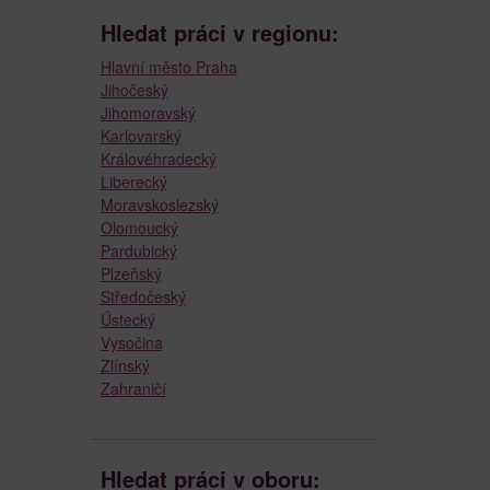
Hledat práci v regionu:
Hlavní město Praha
Jihočeský
Jihomoravský
Karlovarský
Královéhradecký
Liberecký
Moravskoslezský
Olomoucký
Pardubický
Plzeňský
Středočeský
Ústecký
Vysočina
Zlínský
Zahraničí
Hledat práci v oboru: