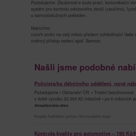
Požadujeme: Zkušenost s touto prací, komunikační dov
systém pro kontrolu odcizeného zboží (zaučíme), fyzi
u samoobslužných pokladen.
Nabízíme:
rozvrh směn na celý měsíc předem zohledňující Vaše 
rodinný přístup vedení spol. Samcor.
Našli jsme podobné nabí
Policista/ka dálničního oddělení, nově ná
Požadujeme • Občanství ČR. • Trestní bezúhonnost. 
v době výcviku 32.900 Kč měsíčně • po 6 měsících
Aktualizováno dnes
Krajské ředitelství policie Olomouckého kraje
Kontrola kvality pro automotive – 190 Kč/