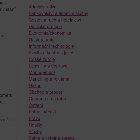
ou -
Administrativa
 + stání
Bankovnictví a finanční služby
Cestovní ruch a hotelnictví
Dělnické profese
Ekonomie/ekonomika
až
Gastronomie
Informační technologie
Kvalita a kontrola jakosti
Lidské zdroje
Logistika a doprava
Management
Marketing a reklama
Nákup
Obchod a prodej
 poměru
Ochrana a ostraha
...
Ostatní
Potravinářství
Právo
a měsíc
Reality
Služby
Státní a veřejná správa