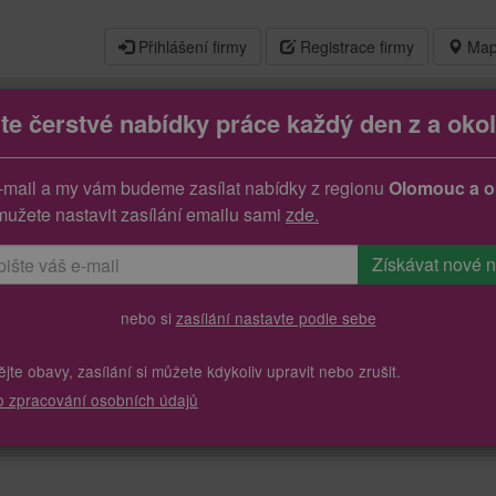
Přihlášení firmy
Registrace firmy
Map
jte čerstvé nabídky práce každý den z a okol
ážní
-mail a my vám budeme zasílat nabídky z regionu
Olomouc a o
mužete nastavit zasílání emailu sami
zde.
nebo si
zasílání nastavte podle sebe
te obavy, zasílání si můžete kdykoliv upravit nebo zrušit.
o zpracování osobních údajů