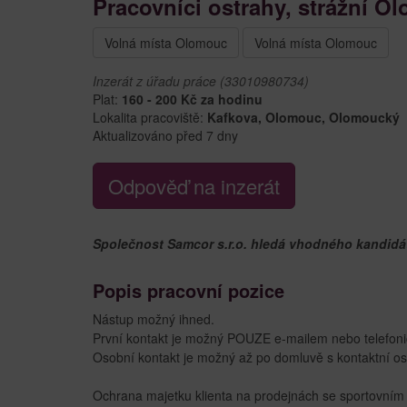
Pracovníci ostrahy, strážní O
Volná místa Olomouc
Volná místa Olomouc
Inzerát z úřadu práce (33010980734)
Plat:
160 - 200 Kč za hodinu
Lokalita pracoviště:
Kafkova, Olomouc, Olomoucký
Aktualizováno před 7 dny
Odpověď na inzerát
Společnost Samcor s.r.o. hledá vhodného kandidáta
Popis pracovní pozice
Nástup možný ihned.
První kontakt je možný POUZE e-mailem nebo telefoni
Osobní kontakt je možný až po domluvě s kontaktní o
Ochrana majetku klienta na prodejnách se sportovním