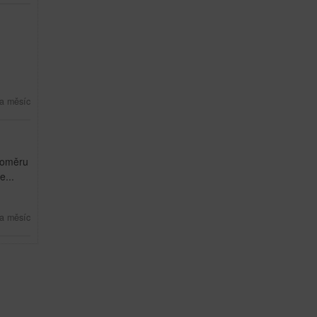
a měsíc
 poměru
...
a měsíc