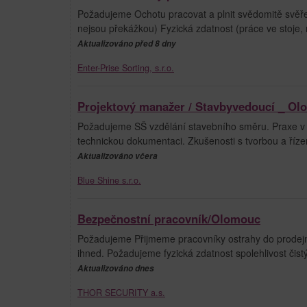
Požadujeme Ochotu pracovat a plnit svědomitě svěře
nejsou překážkou) Fyzická zdatnost (práce ve stoje,
Aktualizováno před 8 dny
Enter-Prise Sorting, s.r.o.
Projektový manažer / Stavbyvedoucí _ O
Požadujeme SŠ vzdělání stavebního směru. Praxe v 
technickou dokumentaci. Zkušenosti s tvorbou a říze
Aktualizováno včera
Blue Shine s.r.o.
Bezpečnostní pracovník/Olomouc
Požadujeme Přijmeme pracovníky ostrahy do prodej
ihned. Požadujeme fyzická zdatnost spolehlivost či
Aktualizováno dnes
THOR SECURITY a.s.