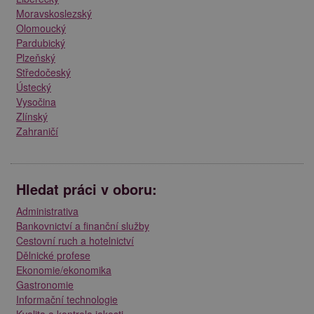
Moravskoslezský
Olomoucký
Pardubický
Plzeňský
Středočeský
Ústecký
Vysočina
Zlínský
Zahraničí
Hledat práci v oboru:
Administrativa
Bankovnictví a finanční služby
Cestovní ruch a hotelnictví
Dělnické profese
Ekonomie/ekonomika
Gastronomie
Informační technologie
Kvalita a kontrola jakosti