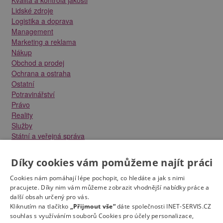
Lidské zdroje
Logistika a doprava
Management
Marketing a reklama
Nákup
Obchod a prodej
Ochrana a ostraha
Ostatní
Potravinářství
Právo
Reality
Služby
Státní a veřejná správa
Stavebnictví
Strojírenství
Díky cookies vám pomůžeme najít práci
Technika a elektrotechnika
Tvůrčí práce a design
Cookies nám pomáhají lépe pochopit, co hledáte a jak s nimi
Výroba
pracujete. Díky nim vám můžeme zobrazit vhodnější nabídky práce a
další obsah určený pro vás.
Vzdělávání a školství
Kliknutím na tlačítko
„Přijmout vše“
dáte společnosti INET-SERVIS.CZ
Zdravotnictví
souhlas s využíváním souborů Cookies pro účely personalizace,
Zemědělství, lesnictví a vodní hospodářství