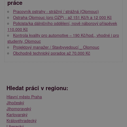
práce
Pracovník ostrahy - strážný / strážná (Olomouc)
Ostraha Olomouc (pro OZP) - až 151 Kč/h a 12 000 Kč
Policista/ka dálničního oddělení, nově náborový příspěvek
110.000 Kč
Kontrola kvality pro automotive – 190 Kč/hod., vhodné i pro
studenty, Olomouc
Projektový manažer / Stavbyvedoucí _ Olomouc
Obchodně technický poradce až 70.000 Kč
Hledat práci v regionu:
Hlavní město Praha
Jihočeský
Jihomoravský
Karlovarský
Královéhradecký
Liberecký