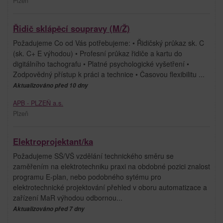
Plzeň
Řidič sklápěcí soupravy (M/Ž)
Požadujeme Co od Vás potřebujeme: • Řidičský průkaz sk. C
(sk. C+ E výhodou) • Profesní průkaz řidiče a kartu do
digitálního tachografu • Platné psychologické vyšetření •
Zodpovědný přístup k práci a technice • Časovou flexibilitu ...
Aktualizováno před 10 dny
APB - PLZEŇ a.s.
Plzeň
Elektroprojektant/ka
Požadujeme SŠ/VŠ vzdělání technického směru se
zaměřením na elektrotechniku praxi na obdobné pozici znalost
programu E-plan, nebo podobného sytému pro
elektrotechnické projektování přehled v oboru automatizace a
zařízení MaR výhodou odbornou...
Aktualizováno před 7 dny