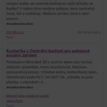
virtuální realita, ale nechceš kódovat jen další střílečku do
šuplíku? V našem týmu vyvíjíme aplikace, které zachraňují
životy, léčí a vzdělávají. Hledáme parťáka, který s námi
posune...
Aktualizováno dnes
CIE HR s.r.o.
250 Kč za hodinu
Plzeň
Kuchař/ka v Centrální kuchyni pro pobytová
sociální zařízení
Požadujeme Minimálně SŠ s výučním listem obor kuchař,
zdravotní způsobilost, trestní bezúhonnost. Nabízíme
Jednosměnný provoz, 12hodiné směny, krátký/dlouhý týden.
Odměňování podle NV č. 341/2017 Sb., příplatky za práci
přesčas, o víkendech i o...
Aktualizováno dnes
Městský ústav sociálních služeb
města Plzně
Plzeň