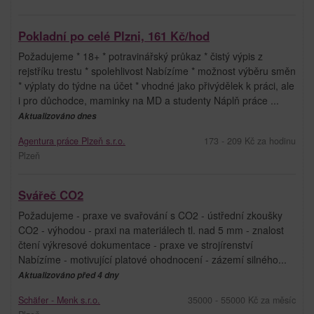
Pokladní po celé Plzni, 161 Kč/hod
Požadujeme * 18+ * potravinářský průkaz * čistý výpis z
rejstříku trestu * spolehlivost Nabízíme * možnost výběru směn
* výplaty do týdne na účet * vhodné jako přivýdělek k práci, ale
i pro důchodce, maminky na MD a studenty Náplň práce ...
Aktualizováno dnes
Agentura práce Plzeň s.r.o.
173 - 209 Kč za hodinu
Plzeň
Svářeč CO2
Požadujeme - praxe ve svařování s CO2 - ústřední zkoušky
CO2 - výhodou - praxi na materiálech tl. nad 5 mm - znalost
čtení výkresové dokumentace - praxe ve strojírenství
Nabízíme - motivující platové ohodnocení - zázemí silného...
Aktualizováno před 4 dny
Schäfer - Menk s.r.o.
35000 - 55000 Kč za měsíc