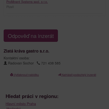
ProMinent Systems spol. s r.o.
Plzeň
Odpověď na inzerát
Zlatá kráva gastro s.r.o.
Kontaktní osoba:
Radovan Sochor
721 438 585
Vytisknout nabídku
Nahlásit podezřelý inzerát
Hledat práci v regionu:
Hlavní město Praha
Jihočeský