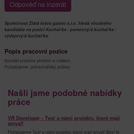
Odpověď na inzerát
Společnost Zlatá kráva gastro s.r.o. hledá vhodného
kandidáta na pozici Kuchař/ka / pomocný/á kuchař/ka /
výdejový/á kuchař/ka.
Popis pracovní pozice
Kontakt prosíme předem e-mailem.
Požadujeme: potravinářský průkaz
Našli jsme podobné nabídky
práce
VR Developer - Tvoř s námi projekty, které mají
smysl!
Požadujeme Tvoř s námi projekty, které mají smysl! Baví tě