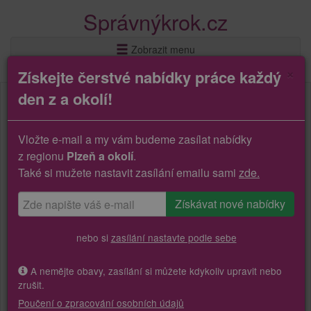
Správnýkrok.cz
Zobrazit menu
×
Získejte čerstvé nabídky práce každý
den z a okolí!
Vložte e-mail a my vám budeme zasílat nabídky
z regionu
Plzeň a okolí
.
Také si mužete nastavit zasílání emailu sami
zde.
nebo si
zasílání nastavte podle sebe
A nemějte obavy, zasílání si můžete kdykoliv upravit nebo
zrušit.
Poučení o zpracování osobních údajů