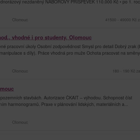
 jednorázový nezdaněný NÁBOROVÝ PŘÍSPĚVEK 110.000 Kč • po 1. roce
Olomouc
41500 - 49000 Kč z
hod., vhodné i pro studenty, Olomouc
né pracovní úkoly Osobní zodpovědnost Smysl pro detail Dobrý zrak (
 manipulace s díly). Práce vhodná pro muže Ochota pracovat na směny.
Olomouc
180 - 190 Kč z
lomouc
pozemních stavbách. Autorizace ČKAIT – výhodou. Schopnost číst
ním harmonogramů. Praxe v plánování lidských, materiálních a...
Olomouc