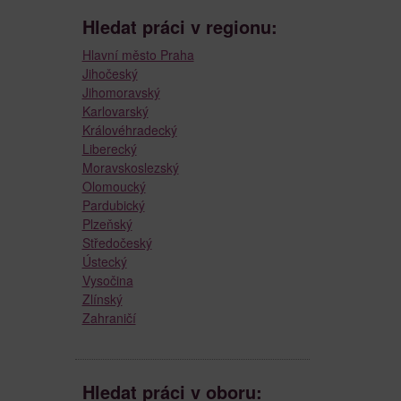
Hledat práci v regionu:
Hlavní město Praha
Jihočeský
Jihomoravský
Karlovarský
Královéhradecký
Liberecký
Moravskoslezský
Olomoucký
Pardubický
Plzeňský
Středočeský
Ústecký
Vysočina
Zlínský
Zahraničí
Hledat práci v oboru: