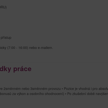
BORU)
 přístup
icky (7:00 - 16:00) nebo e-mailem.
dky práce
 ve 2směnném nebo 3směnném provozu • Pozice je vhodná i pro absol
 bonusů za výkon a osobního ohodnocení) • Po zkušební době navýšen