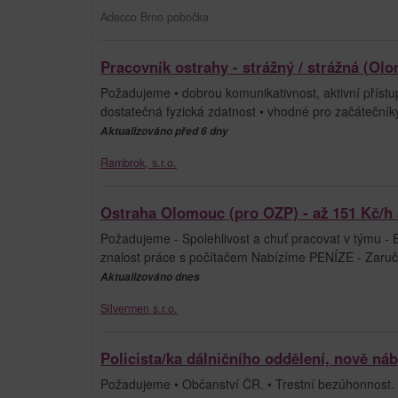
Adecco Brno pobočka
Pracovník ostrahy - strážný / strážná (Ol
Požadujeme • dobrou komunikativnost, aktivní přístup
dostatečná fyzická zdatnost • vhodné pro začátečník
Aktualizováno před 6 dny
Rambrok, s.r.o.
Ostraha Olomouc (pro OZP) - až 151 Kč/h 
Požadujeme - Spolehlivost a chuť pracovat v týmu - Be
znalost práce s počítačem Nabízíme PENÍZE - Zaruč
Aktualizováno dnes
Silvermen s.r.o.
Policista/ka dálničního oddělení, nově ná
Požadujeme • Občanství ČR. • Trestní bezúhonnost. 