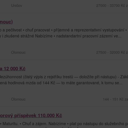
Uničov
27000 - 33700 Kč z
omouc)
 a pečlivost • chuť pracovat • příjemné a reprezentativní vystupování •
y i zkušené strážné Nabízíme • nadstandartní pracovní zázemí ve...
Olomouc
27500 - 32000 Kč z
a 12 000 Kč
zúhonnost (čistý výpis z rejstříku trestů — doložíte při nástupu) - Zák
ená hodinová mzda od 144 Kč — to máte garantované, k tomu se...
Olomouc
144 - 151 Kč z
borový příspěvek 110.000 Kč
• Maturitu. • Chuť a zájem. Nabízíme • plat po nástupu do služebního