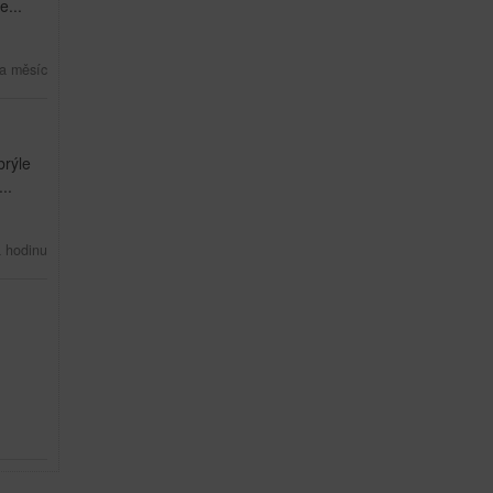
...
a měsíc
brýle
..
a hodinu