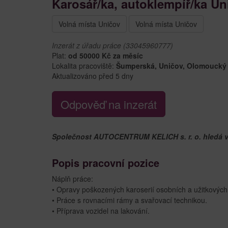
Karosář/ka, autoklempíř/ka Un
Volná místa Uničov
Volná místa Uničov
Inzerát z úřadu práce (33045960777)
Plat:
od 50000 Kč za měsíc
Lokalita pracoviště:
Šumperská, Uničov, Olomoucký
Aktualizováno před 5 dny
Odpověď na inzerát
Společnost AUTOCENTRUM KELICH s. r. o. hledá vh
Popis pracovní pozice
Náplň práce:
• Opravy poškozených karoserií osobních a užitkových 
• Práce s rovnacími rámy a svařovací technikou.
• Příprava vozidel na lakování.