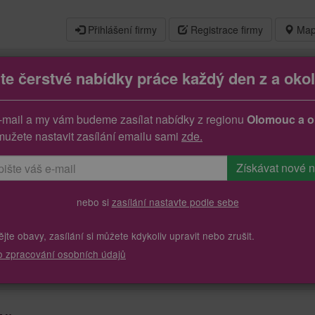
Přihlášení firmy
Registrace firmy
Map
jte čerstvé nabídky práce každý den z a okol
ř/ka
-mail a my vám budeme zasílat nabídky z regionu
Olomouc a o
mužete nastavit zasílání emailu sami
zde.
nebo si
zasílání nastavte podle sebe
te obavy, zasílání si můžete kdykoliv upravit nebo zrušit.
o zpracování osobních údajů