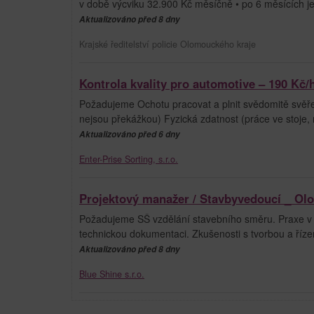
v době výcviku 32.900 Kč měsíčně • po 6 měsících
Aktualizováno před 8 dny
Krajské ředitelství policie Olomouckého kraje
Kontrola kvality pro automotive – 190 Kč/
Požadujeme Ochotu pracovat a plnit svědomitě svěře
nejsou překážkou) Fyzická zdatnost (práce ve stoje,
Aktualizováno před 6 dny
Enter-Prise Sorting, s.r.o.
Projektový manažer / Stavbyvedoucí _ O
Požadujeme SŠ vzdělání stavebního směru. Praxe v 
technickou dokumentaci. Zkušenosti s tvorbou a říze
Aktualizováno před 8 dny
Blue Shine s.r.o.