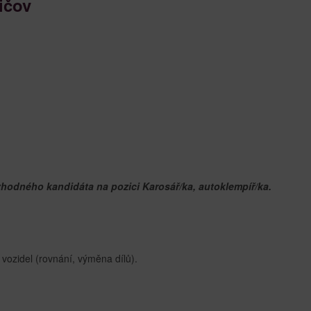
ičov
odného kandidáta na pozici Karosář/ka, autoklempíř/ka.
vozidel (rovnání, výměna dílů).