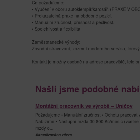
Co požadujeme:
• Vyučení v oboru autoklempíř/karosář. (PRAXE V O
• Prokazatelná praxe na obdobné pozici.
• Manuální zručnost, přesnost a pečlivost.
• Spolehlivost a flexibilita
Zaměstnanecké výhody:
Závodní stravování, zázemí moderního servisu, férový
Kontakt je možný osobně na adrese pracoviště, telefon
Našli jsme podobné nabí
Montážní pracovník ve výrobě – Uničov
Požadujeme • Manuální zručnost • Ochotu pracovat
Nabízíme • Nástupní mzda 30 800 Kč/měsíc (včetně
mzdy o...
Aktualizováno včera