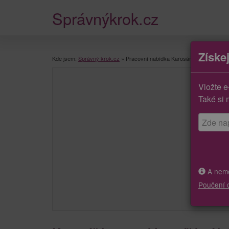
Správnýkrok.cz
Získe
Kde jsem:
Správný krok.cz
»
Pracovní nabídka Karosář/ka, autoklempí
Vložte e
Také si 
A neměj
Poučení 