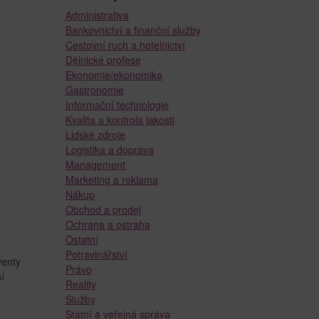
Administrativa
Bankovnictví a finanční služby
Cestovní ruch a hotelnictví
Dělnické profese
Ekonomie/ekonomika
Gastronomie
Informační technologie
Kvalita a kontrola jakosti
Lidské zdroje
Logistika a doprava
Management
Marketing a reklama
Nákup
Obchod a prodej
Ochrana a ostraha
Ostatní
Potravinářství
venty
Právo
í
Reality
Služby
Státní a veřejná správa