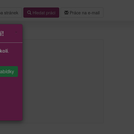
a stránek
Hledat práci
Práce na e-mail
×
í!
kolí
.