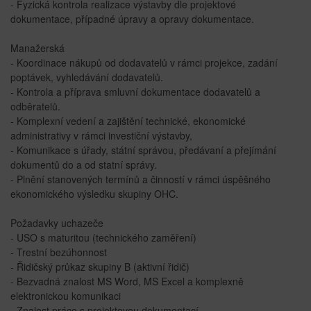
- Fyzická kontrola realizace výstavby dle projektové
dokumentace, případné úpravy a opravy dokumentace.
Manažerská
- Koordinace nákupů od dodavatelů v rámci projekce, zadání
poptávek, vyhledávání dodavatelů.
- Kontrola a příprava smluvní dokumentace dodavatelů a
odběratelů.
- Komplexní vedení a zajištění technické, ekonomické
administrativy v rámci investiční výstavby,
- Komunikace s úřady, státní správou, předávaní a přejímání
dokumentů do a od statní správy.
- Plnění stanovených termínů a činností v rámci úspěšného
ekonomického výsledku skupiny OHC.
Požadavky uchazeče
- USO s maturitou (technického zaměření)
- Trestní bezúhonnost
- Řidičský průkaz skupiny B (aktivní řidič)
- Bezvadná znalost MS Word, MS Excel a komplexně
elektronickou komunikaci
- Znalost práce s projektovou dokumentací