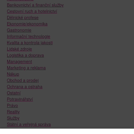
Bankovnictví a finanční služby
Cestovní ruch a hotelnictví
Dělnické profese
Ekonomie/ekonomika
Gastronomie
Informační technologie
Kvalita a kontrola jakosti
Lidské zdroje
Logistika a doprava
Management
Marketing a reklama
Nákup
Obchod a prodej
Ochrana a ostraha
Ostatní
Potravinářství
Právo
Reality
Služby
Státní a veřejná správa
Stavebnictví