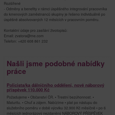
Rozšířené
- Odměny a benefity v rámci úspěšného integrování pracovníka
do kmenových zaměstnanců skupiny je řešeno individuálně po
úspěšně absolvovaných 12 měsících v pracovním poměru.
Kontaktní údaje pro zasílání životopisů:
Email: zvatora@me.com
Telefon: +420 608 861 232
Našli jsme podobné nabídky
práce
Policista/ka dálničního oddělení, nově náborový
příspěvek 110.000 Kč
Požadujeme • Občanství ČR. • Trestní bezúhonnost. •
Maturitu. • Chuť a zájem. Nabízíme • plat po nástupu do
služebního poměru v době výcviku 32.900 Kč měsíčně • po 6
měsících jednorázový nezdaněný NÁBOROVÝ PŘÍSPĚVEK