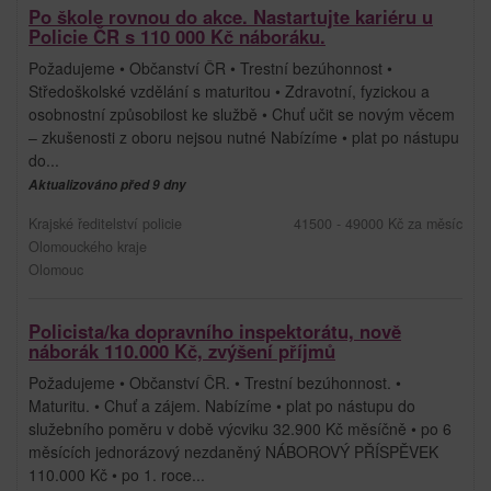
Po škole rovnou do akce. Nastartujte kariéru u
Policie ČR s 110 000 Kč náboráku.
Požadujeme • Občanství ČR • Trestní bezúhonnost •
Středoškolské vzdělání s maturitou • Zdravotní, fyzickou a
osobnostní způsobilost ke službě • Chuť učit se novým věcem
– zkušenosti z oboru nejsou nutné Nabízíme • plat po nástupu
do...
Aktualizováno před 9 dny
Krajské ředitelství policie
41500 - 49000 Kč za měsíc
Olomouckého kraje
Olomouc
Policista/ka dopravního inspektorátu, nově
náborák 110.000 Kč, zvýšení příjmů
Požadujeme • Občanství ČR. • Trestní bezúhonnost. •
Maturitu. • Chuť a zájem. Nabízíme • plat po nástupu do
služebního poměru v době výcviku 32.900 Kč měsíčně • po 6
měsících jednorázový nezdaněný NÁBOROVÝ PŘÍSPĚVEK
110.000 Kč • po 1. roce...