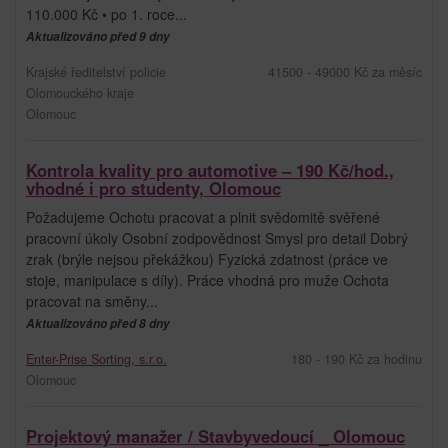
110.000 Kč • po 1. roce...
Aktualizováno před 9 dny
Krajské ředitelství policie
41500 - 49000 Kč za měsíc
Olomouckého kraje
Olomouc
Kontrola kvality pro automotive – 190 Kč/hod.,
vhodné i pro studenty, Olomouc
Požadujeme Ochotu pracovat a plnit svědomitě svěřené
pracovní úkoly Osobní zodpovědnost Smysl pro detail Dobrý
zrak (brýle nejsou překážkou) Fyzická zdatnost (práce ve
stoje, manipulace s díly). Práce vhodná pro muže Ochota
pracovat na směny...
Aktualizováno před 8 dny
Enter-Prise Sorting, s.r.o.
180 - 190 Kč za hodinu
Olomouc
Projektový manažer / Stavbyvedoucí _ Olomouc