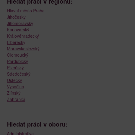
Hledat práci v regionu:
Hlavní město Praha
Jihočeský
Jihomoravský
Karlovarský
Královéhradecký
Liberecký
Moravskoslezský
Olomoucký
Pardubický
Plzeňský
Středočeský
Ústecký
Vysočina
Zlínský
Zahraničí
Hledat práci v oboru:
Administrativa