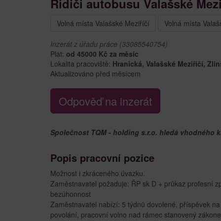
Ridiči autobusu Valašské Mezi
Volná místa Valašské Meziříčí
Volná místa Valaš
Inzerát z úřadu práce (33085540754)
Plat:
od 45000 Kč za měsíc
Lokalita pracoviště:
Hranická, Valašské Meziříčí, Zlí
Aktualizováno před měsícem
Odpověď na inzerát
Společnost TQM - holding s.r.o. hledá vhodného k
Popis pracovní pozice
Možnost i zkráceného úvazku.
Zaměstnavatel požaduje: ŘP sk D + průkaz profesní způs
bezúhonnost
Zaměstnavatel nabízí: 5 týdnů dovolené, příspěvek na p
povolání, pracovní volno nad rámec stanovený zákon