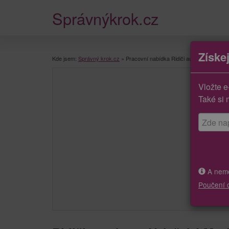
Správnýkrok.cz
Získe
Kde jsem:
Správný krok.cz
»
Pracovní nabídka Ridiči autobusu
Vložte e
Také si 
A neměj
Poučení 