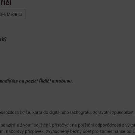
říčí
ské Meziříčí
nský
andidáta na pozici Řidiči autobusu.
obilosti řidiče, karta do digitálního tachografu, zdravotní způsobilost,
enzijní a životní pojištění, příspěvek na pojištění odpovědnosti z výk
em, náborový příspěvek, zvýhodněný běžný účet pro zaměstnance od U