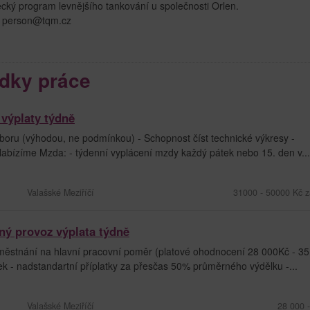
ý program levnějšího tankování u společnosti Orlen.
m: person@tqm.cz
dky práce
výplaty týdně
boru (výhodou, ne podmínkou) - Schopnost číst technické výkresy -
abízíme Mzda: - týdenní vyplácení mzdy každý pátek nebo 15. den v...
Valašské Meziříčí
31000 - 50000 Kč z
ný provoz výplata týdně
aměstnání na hlavní pracovní poměr (platové ohodnocení 28 000Kč - 35
k - nadstandartní příplatky za přesčas 50% průměrného výdělku -...
Valašské Meziříčí
28 000 