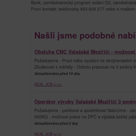
Bank, zaměstnanecký program volání O2, zaměstnaneck
První kontakt: telefonicky 563 609 277 nebo e-maile
Našli jsme podobné nabí
Obsluha CNC Valašské Meziříčí - možnost 
Požadujeme - Praxi nebo vyučení ve strojírenském o
Zkušenost s měřidly - Ochotu pracovat na 3 směny N
Aktualizováno před 10 dny
REAL JOB s.r.o.
Operátor výroby Valašské Meziříčí 3 směn
Požadujeme - pečlivost a spolehlivost Nabízíme - z
000Kč) - možnost práce na DPČ a výplata každý páte
Aktualizováno před 2 dny
REAL JOB s.r.o.