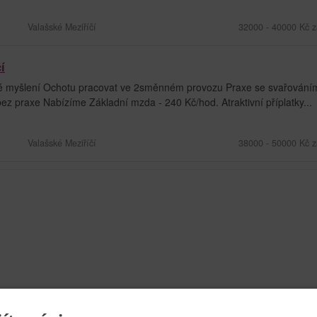
Valašské Meziříčí
32000 - 40000 Kč z
í
ké myšlení Ochotu pracovat ve 2směnném provozu Praxe se svařování
ez praxe Nabízíme Základní mzda - 240 Kč/hod. Atraktivní příplatky...
Valašské Meziříčí
38000 - 50000 Kč z