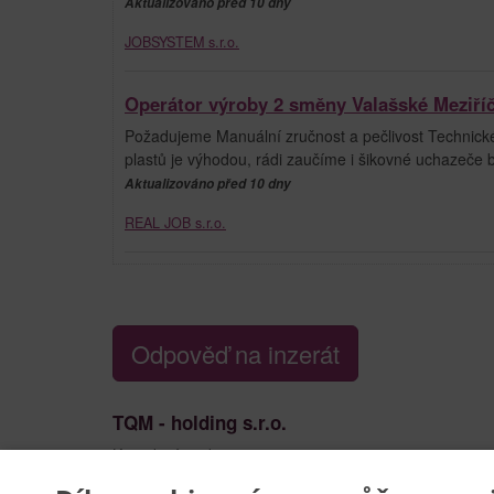
Aktualizováno před 10 dny
JOBSYSTEM s.r.o.
Operátor výroby 2 směny Valašské Meziříč
Požadujeme Manuální zručnost a pečlivost Technic
plastů je výhodou, rádi zaučíme i šikovné uchazeče b
Aktualizováno před 10 dny
REAL JOB s.r.o.
Odpověď na inzerát
TQM - holding s.r.o.
Kontaktní osoba:
Eva Hynarová
553 609 277