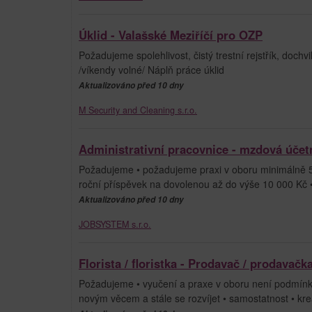
Úklid - Valašské Meziříčí pro OZP
Požadujeme spolehlivost, čistý trestní rejstřík, doc
/víkendy volné/ Náplň práce úklid
Aktualizováno před 10 dny
M Security and Cleaning s.r.o.
Administrativní pracovnice - mzdová účetn
Požadujeme • požadujeme praxi v oboru minimálně 5 
roční příspěvek na dovolenou až do výše 10 000 Kč • 
Aktualizováno před 10 dny
JOBSYSTEM s.r.o.
Florista / floristka - Prodavač / prodavačk
Požadujeme • vyučení a praxe v oboru není podmínkou
novým věcem a stále se rozvíjet • samostatnost • krea