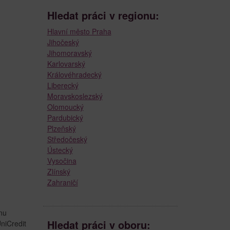
Hledat práci v regionu:
Hlavní město Praha
Jihočeský
Jihomoravský
Karlovarský
Královéhradecký
Liberecký
Moravskoslezský
Olomoucký
Pardubický
Plzeňský
Středočeský
Ústecký
Vysočina
Zlínský
Zahraničí
onu
Hledat práci v oboru:
niCredit