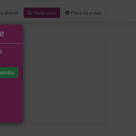
a stránek
Hledat práci
Práce na e-mail
×
í!
í
.