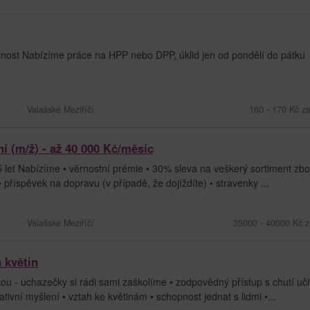
hvilnost Nabízíme práce na HPP nebo DPP, úklid jen od pondělí do pátku
Valašské Meziříčí
160 - 170 Kč z
í (m/ž) - až 40 000 Kč/měsíc
let Nabízíme • věrnostní prémie • 30% sleva na veškerý sortiment zbo
příspěvek na dopravu (v případě, že dojíždíte) • stravenky ...
Valašské Meziříčí
35000 - 40000 Kč z
a květin
 - uchazečky si rádi sami zaškolíme • zodpovědný přístup s chutí uči
tivní myšlení • vztah ke květinám • schopnost jednat s lidmi •...