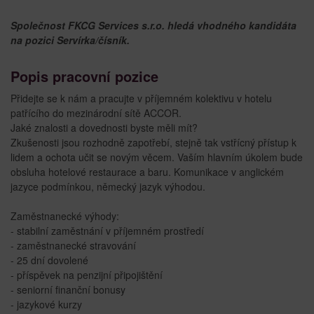
Společnost FKCG Services s.r.o. hledá vhodného kandidáta
na pozici Servírka/čísník.
Popis pracovní pozice
Přidejte se k nám a pracujte v příjemném kolektivu v hotelu
patřícího do mezinárodní sítě ACCOR.
Jaké znalosti a dovednosti byste měli mít?
Zkušenosti jsou rozhodně zapotřebí, stejně tak vstřícný přístup k
lidem a ochota učit se novým věcem. Vaším hlavním úkolem bude
obsluha hotelové restaurace a baru. Komunikace v anglickém
jazyce podmínkou, německý jazyk výhodou.
Zaměstnanecké výhody:
- stabilní zaměstnání v příjemném prostředí
- zaměstnanecké stravování
- 25 dní dovolené
- příspěvek na penzijní připojištění
- seniorní finanční bonusy
- jazykové kurzy