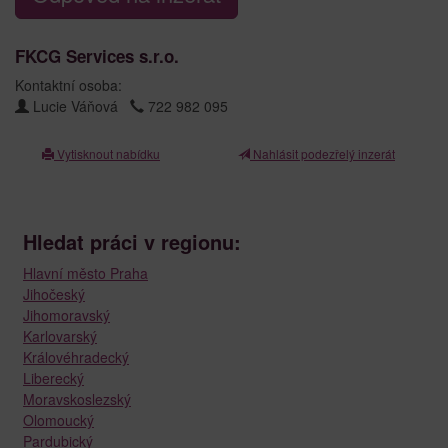
FKCG Services s.r.o.
Kontaktní osoba:
Lucie Váňová
722 982 095
Vytisknout nabídku
Nahlásit podezřelý inzerát
Hledat práci v regionu:
Hlavní město Praha
Jihočeský
Jihomoravský
Karlovarský
Královéhradecký
Liberecký
Moravskoslezský
Olomoucký
Pardubický