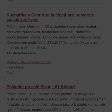
Plzeň
Kuchař/ka v Centrální kuchyni pro pobytová
sociální zařízení
Požadujeme Minimálně SŠ s výučním listem obor kuchař,
zdravotní způsobilost, trestní bezúhonnost. Nabízíme
Jednosměnný provoz, 12hodiné směny, krátký/dlouhý týden.
Odměňování podle NV č. 341/2017 Sb., příplatky za práci
přesčas, o víkendech i o...
Aktualizováno včera
Městský ústav sociálních služeb
města Plzně
Plzeň
Pokladní po celé Plzni, 161 Kč/hod
Požadujeme * 18+ * potravinářský průkaz * čistý výpis z
rejstříku trestu * spolehlivost Nabízíme * možnost výběru směn
* výplaty do týdne na účet * vhodné jako přivýdělek k práci, ale
i pro důchodce, maminky na MD a studenty Náplň práce ...