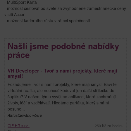
- MultiSport Karta
- možnost cestovat po světě za zvýhodněné zaměstnanecké ceny
v síti Accor
- možnost kariérního růstu v rámci společnosti
Našli jsme podobné nabídky
práce
VR Developer - Tvoř s námi projekty, které mají
smysl!
Požadujeme Tvoř s námi projekty, které mají smysl! Baví tě
virtuální realita, ale nechceš kódovat jen další střílečku do
šuplíku? V našem týmu vyvíjíme aplikace, které zachraňují
životy, léčí a vzdělávají. Hledáme parťáka, který s námi
posune...
Aktualizováno včera
CIE HR s.r.o.
250 Kč za hodinu