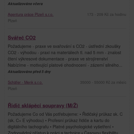
Aktualizováno včera
Agentura práce Plzeň s.r.o.
173 - 209 Kč za hodinu
Plzeň
Svářeč CO2
Požadujeme - praxe ve svařování s CO2 - ústřední zkoušky
CO2 - výhodou - praxi na materiálech tl. nad 5 mm - znalost
čtení výkresové dokumentace - praxe ve strojírenství
Nabízíme - motivující platové ohodnocení - zázemí silného...
Aktualizováno před 5 dny
Schäfer - Menk s.r.o.
35000 - 55000 Kč za měsíc
Plzeň
Řidič sklápěcí soupravy (M/Ž)
Požadujeme Co od Vás potřebujeme: • Řidičský průkaz sk. C
(sk. C+ E výhodou) • Profesní průkaz řidiče a kartu do
digitálního tachografu • Platné psychologické vyšetření •
Zodpovědný přístup k práci a technice • Časovou flexibilitu ...