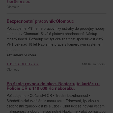
Blue Shine s.r.o.
Olomouc
Bezpečnostní pracovník/Olomouc
Požadujeme Přijmeme pracovníky ostrahy do prodejny hobby
marketu v Olomouci. Skvělé platové ohodnocení. Nástup
možný ihned. Požadujeme fyzická zdatnost spolehlivost čistý
VRT věk nad 18 let Nabízíme práce s kamerovým systémem
anebo...
Aktualizováno včera
THOR SECURITY a.s.
140 Kč za hodinu
Olomouc
Po škole rovnou do akce. Nastartujte kariéru u
Policie ČR s 110 000 Kč náboráku.
Požadujeme • Občanství ČR • Trestní bezúhonnost •
Středoškolské vzdělání s maturitou • Zdravotní, fyzickou a
osobnostní způsobilost ke službě • Chuť učit se novým věcem
– zkušenosti z oboru nejsou nutné Nabízíme • plat po nástupu