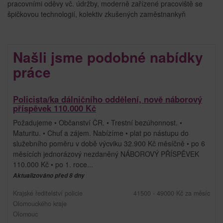
pracovními oděvy vč. údržby, moderně zařízené pracoviště se
špičkovou technologií, kolektiv zkušených zaměstnankyň
Našli jsme podobné nabídky
práce
Policista/ka dálničního oddělení, nově náborový
příspěvek 110.000 Kč
Požadujeme • Občanství ČR. • Trestní bezúhonnost. •
Maturitu. • Chuť a zájem. Nabízíme • plat po nástupu do
služebního poměru v době výcviku 32.900 Kč měsíčně • po 6
měsících jednorázový nezdaněný NÁBOROVÝ PŘÍSPĚVEK
110.000 Kč • po 1. roce...
Aktualizováno před 8 dny
Krajské ředitelství policie
41500 - 49000 Kč za měsíc
Olomouckého kraje
Olomouc