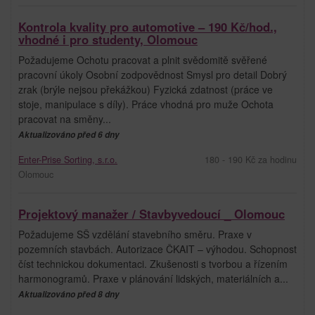
Kontrola kvality pro automotive – 190 Kč/hod.,
vhodné i pro studenty, Olomouc
Požadujeme Ochotu pracovat a plnit svědomitě svěřené
pracovní úkoly Osobní zodpovědnost Smysl pro detail Dobrý
zrak (brýle nejsou překážkou) Fyzická zdatnost (práce ve
stoje, manipulace s díly). Práce vhodná pro muže Ochota
pracovat na směny...
Aktualizováno před 6 dny
Enter-Prise Sorting, s.r.o.
180 - 190 Kč za hodinu
Olomouc
Projektový manažer / Stavbyvedoucí _ Olomouc
Požadujeme SŠ vzdělání stavebního směru. Praxe v
pozemních stavbách. Autorizace ČKAIT – výhodou. Schopnost
číst technickou dokumentaci. Zkušenosti s tvorbou a řízením
harmonogramů. Praxe v plánování lidských, materiálních a...
Aktualizováno před 8 dny