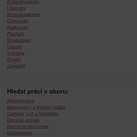
Královéhradecký
Liberecký
Moravskoslezský
Olomoucký
Pardubický
Plzeňský
Středočeský
Ústecký
Vysočina
Zlínský
Zahraničí
Hledat práci v oboru:
Administrativa
Bankovnictví a finanční služby
Cestovní ruch a hotelnictví
Dělnické profese
Ekonomie/ekonomika
Gastronomie