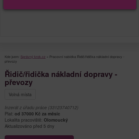
Kde jsem:
Správný krok.cz
»
Pracovní nabídka Řidič/řidička nákladní dopravy -
převozy
Řidič/řidička nákladní dopravy -
převozy
Volná místa
Inzerát z úřadu práce (33123740712)
Plat:
od 37000 Kč za měsíc
Lokalita pracoviště:
Olomoucký
Aktualizováno před 5 dny