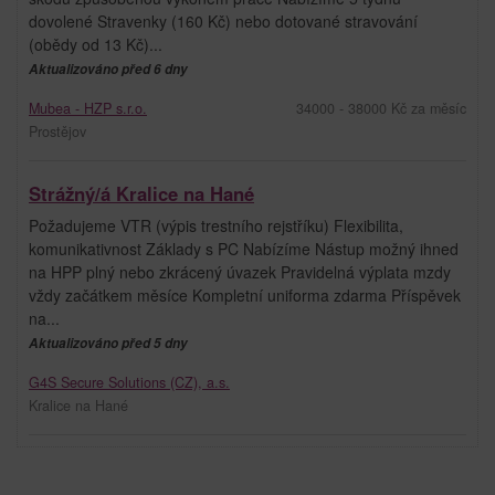
dovolené Stravenky (160 Kč) nebo dotované stravování
(obědy od 13 Kč)...
Aktualizováno před 6 dny
Mubea - HZP s.r.o.
34000 - 38000 Kč za měsíc
Prostějov
Strážný/á Kralice na Hané
Požadujeme VTR (výpis trestního rejstříku) Flexibilita,
komunikativnost Základy s PC Nabízíme Nástup možný ihned
na HPP plný nebo zkrácený úvazek Pravidelná výplata mzdy
vždy začátkem měsíce Kompletní uniforma zdarma Příspěvek
na...
Aktualizováno před 5 dny
G4S Secure Solutions (CZ), a.s.
Kralice na Hané