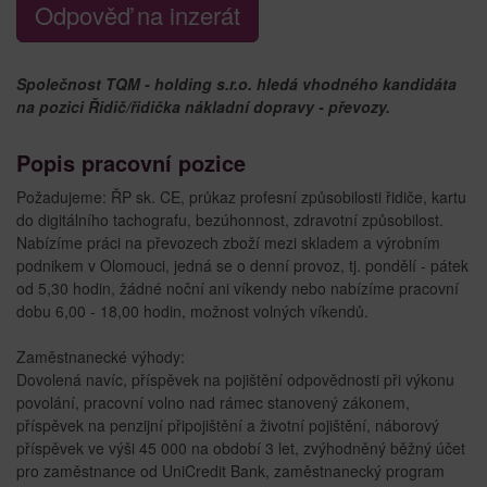
Odpověď na inzerát
Společnost TQM - holding s.r.o. hledá vhodného kandidáta
na pozici Řidič/řidička nákladní dopravy - převozy.
Popis pracovní pozice
Požadujeme: ŘP sk. CE, průkaz profesní způsobilosti řidiče, kartu
do digitálního tachografu, bezúhonnost, zdravotní způsobilost.
Nabízíme práci na převozech zboží mezi skladem a výrobním
podnikem v Olomouci, jedná se o denní provoz, tj. pondělí - pátek
od 5,30 hodin, žádné noční ani víkendy nebo nabízíme pracovní
dobu 6,00 - 18,00 hodin, možnost volných víkendů.
Zaměstnanecké výhody:
Dovolená navíc, příspěvek na pojištění odpovědnosti při výkonu
povolání, pracovní volno nad rámec stanovený zákonem,
příspěvek na penzijní připojištění a životní pojištění, náborový
příspěvek ve výši 45 000 na období 3 let, zvýhodněný běžný účet
pro zaměstnance od UniCredit Bank, zaměstnanecký program