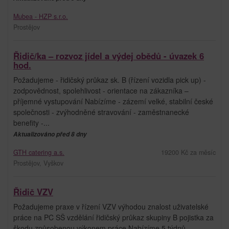
Mubea - HZP s.r.o.
Prostějov
Řidič/ka – rozvoz jídel a výdej obědů - úvazek 6
hod.
Požadujeme - řidičský průkaz sk. B (řízení vozidla pick up) -
zodpovědnost, spolehlivost - orientace na zákazníka –
příjemné vystupování Nabízíme - zázemí velké, stabilní české
společnosti - zvýhodněné stravování - zaměstnanecké
benefity -...
Aktualizováno před 8 dny
GTH catering a.s.
19200 Kč za měsíc
Prostějov, Vyškov
Řidič VZV
Požadujeme praxe v řízení VZV výhodou znalost uživatelské
práce na PC SŠ vzdělání řidičský průkaz skupiny B pojistka za
škodu způsobenou výkonem práce Nabízíme 5 týdnů