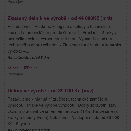
Prostějov
Zkušený dělník ve výrobě - od 44 000Kč (m/ž)
Požadujeme - Hledáme kolegyně a kolegy s technickou
znalostí a potenciálem pro další rozvoj - Praxi min. 3 roky v
pokročilé obsluze výrobních zařízení - Vyučení / studium
technického oboru výhodou - Zkušenosti měřením a kontrolou
výrobků –...
Aktualizováno před 8 dny
Mubea - HZP s.r.o.
Prostějov
Dělník ve výrobě - od 39 000 Kč (m/ž)
Požadujeme - Manuální zručnost, technické zaměření
výhodou - Praxe ve výrobě výhodou - Dobrý zdravotní stav -
Ochota pracovat ve směnném provozu (12hodinové směny,
krátký a dlouhý týden) Nabízíme - Nástupní mzda od 39 000
Kč - 5 týdnů...
Aktualizováno před 8 dny