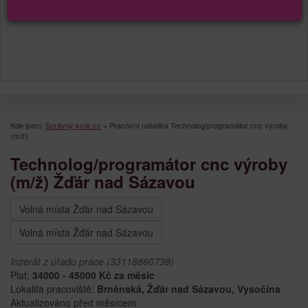
Kde jsem:
Správný krok.cz
»
Pracovní nabídka Technolog/programátor cnc výroby
(m/ž)
Technolog/programátor cnc výroby
(m/ž) Žďár nad Sázavou
Volná místa Žďár nad Sázavou
Volná místa Žďár nad Sázavou
Inzerát z úřadu práce (33118860739)
Plat:
34000 - 45000 Kč za měsíc
Lokalita pracoviště:
Brněnská, Žďár nad Sázavou, Vysočina
Aktualizováno před měsícem