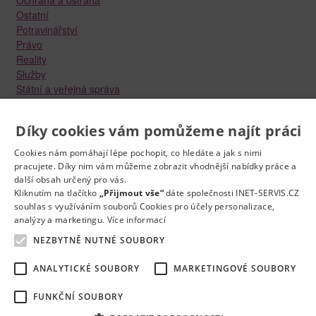
Ostatní
Potravinářství
Právo
Reality
Služby
Státní a veřejná správa
Stavebnictví
Strojírenství
Díky cookies vám pomůžeme najít práci
Technika a elektrotechnika
Tvůrčí práce a design
Cookies nám pomáhají lépe pochopit, co hledáte a jak s nimi
Výroba
pracujete. Díky nim vám můžeme zobrazit vhodnější nabídky práce a
Vzdělávání a školství
další obsah určený pro vás.
Zdravotnictví
Kliknutím na tlačítko
„Přijmout vše“
dáte společnosti INET-SERVIS.CZ
Zemědělství, lesnictví a vodní hospodářství
souhlas s využíváním souborů Cookies pro účely personalizace,
analýzy a marketingu.
Více informací
NEZBYTNĚ NUTNÉ SOUBORY
ANALYTICKÉ SOUBORY
MARKETINGOVÉ SOUBORY
FUNKČNÍ SOUBORY
Kontakt
Práce na e-mail
RSS
Odstranění inzerátu
Nastavení cookies
© 2022
Správnýkrok.cz