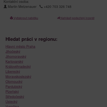
Kontaktní osoba:
Martin Metzenauer
+420 703 326 748
Vytisknout nabídku
Nahlásit podezřelý inzerát
Hledat práci v regionu:
Hlavní město Praha
Jihočeský
Jihomoravský
Karlovarský
Královéhradecký
Liberecký
Moravskoslezský
Olomoucký
Pardubický
Plzeňský
Středočeský
Ústecký
Vysočina