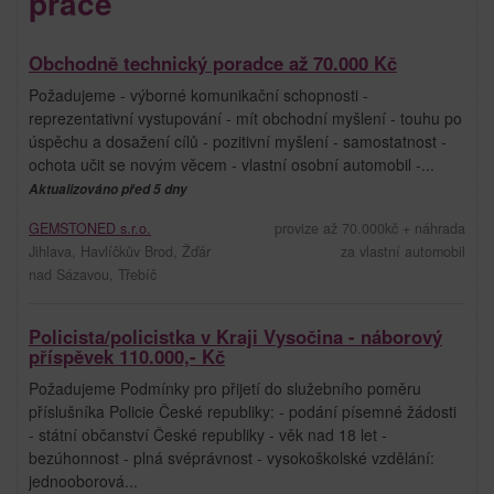
práce
Obchodně technický poradce až 70.000 Kč
Požadujeme - výborné komunikační schopnosti -
reprezentativní vystupování - mít obchodní myšlení - touhu po
úspěchu a dosažení cílů - pozitivní myšlení - samostatnost -
ochota učit se novým věcem - vlastní osobní automobil -...
Aktualizováno před 5 dny
GEMSTONED s.r.o.
provize až 70.000kč + náhrada
Jihlava, Havlíčkův Brod, Žďár
za vlastní automobil
nad Sázavou, Třebíč
Policista/policistka v Kraji Vysočina - náborový
příspěvek 110.000,- Kč
Požadujeme Podmínky pro přijetí do služebního poměru
příslušníka Policie České republiky: - podání písemné žádosti
- státní občanství České republiky - věk nad 18 let -
bezúhonnost - plná svéprávnost - vysokoškolské vzdělání:
jednooborová...