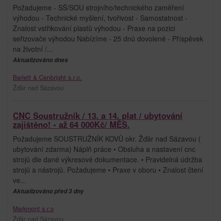
Požadujeme - SŠ/SOU strojního/technického zaměření
výhodou - Technické myšlení, tvořivost - Samostatnost -
Znalost vstřikování plastů výhodou - Praxe na pozici
seřizovače výhodou Nabízíme - 25 dnů dovolené - Příspěvek
na životní /...
Aktualizováno dnes
Barlett & Cenbright s.r.o.
Žďár nad Sázavou
CNC Soustružník / 13. a 14. plat / ubytování
zajištěno! - až 64 000Kč/ MĚS.
Požadujeme SOUSTRUŽNÍK KOVŮ okr. Žďár nad Sázavou (
ubytování zdarma) Náplň práce • Obsluha a nastavení cnc
strojů dle dané výkresové dokumentace. • Pravidelná údržba
strojů a nástrojů. Požadujeme • Praxe v oboru • Znalost čtení
ve...
Aktualizováno před 3 dny
Markmont s.r.o
Žďár nad Sázavou