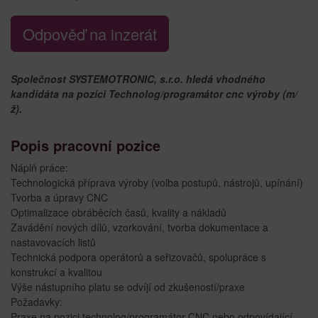
Odpověď na inzerát
Společnost SYSTEMOTRONIC, s.r.o. hledá vhodného
kandidáta na pozici Technolog/programátor cnc výroby (m/
ž).
Popis pracovní pozice
Náplň práce:
Technologická příprava výroby (volba postupů, nástrojů, upínání)
Tvorba a úpravy CNC
Optimalizace obráběcích časů, kvality a nákladů
Zavádění nových dílů, vzorkování, tvorba dokumentace a
nastavovacích listů
Technická podpora operátorů a seřizovačů, spolupráce s
konstrukcí a kvalitou
Výše nástupního platu se odvíjí od zkušeností/praxe
Požadavky:
Praxe na pozici technolog/programátor CNC nebo odpovídající