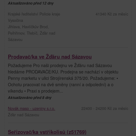
Aktualizováno před 12 dny
Krajské ředitelství Policie kraje
41340 Kč za měsíc
Vysočina
Jihlava, Havlíčkův Brod,
Pelhřimov, Třebíč, Žďár nad
Sázavou
Prodavač/ka ve Žďáru nad Sázavou
Požadujeme Pro naši prodejnu ve Žďáru nad Sázavou
hledáme PRODAVAČE/KU. Prodejna se nachází v objektu
Penny marketu v ulici Strojírenská 375/20. Požadujeme: •
Ochotu pracovat na dvě směny (ranní a odpolední) a o
víkendu • Praxi s prodejem...
Aktualizováno před 8 dny
Novák maso - uzeniny s.r.o.
22400 - 24200 Kč za měsíc
Žďár nad Sázavou
Seřizovač/ka vstřikolisů (z51769)