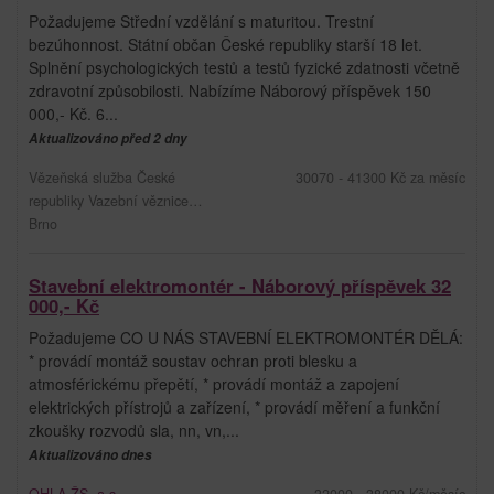
Požadujeme Střední vzdělání s maturitou. Trestní
bezúhonnost. Státní občan České republiky starší 18 let.
Splnění psychologických testů a testů fyzické zdatnosti včetně
zdravotní způsobilosti. Nabízíme Náborový příspěvek 150
000,- Kč. 6...
Aktualizováno před 2 dny
Vězeňská služba České
30070 - 41300 Kč za měsíc
republiky Vazební věznice…
Brno
Stavební elektromontér - Náborový příspěvek 32
000,- Kč
Požadujeme CO U NÁS STAVEBNÍ ELEKTROMONTÉR DĚLÁ:
* provádí montáž soustav ochran proti blesku a
atmosférickému přepětí, * provádí montáž a zapojení
elektrických přístrojů a zařízení, * provádí měření a funkční
zkoušky rozvodů sla, nn, vn,...
Aktualizováno dnes
OHLA ŽS, a.s.
32000 - 38000 Kč/měsíc