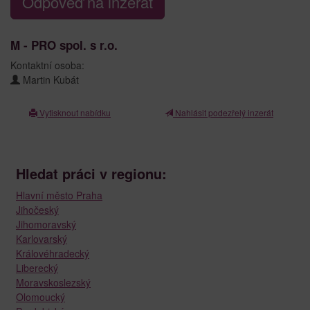
Odpověď na inzerát
M - PRO spol. s r.o.
Kontaktní osoba:
Martin Kubát
Vytisknout nabídku
Nahlásit podezřelý inzerát
Hledat práci v regionu:
Hlavní město Praha
Jihočeský
Jihomoravský
Karlovarský
Královéhradecký
Liberecký
Moravskoslezský
Olomoucký