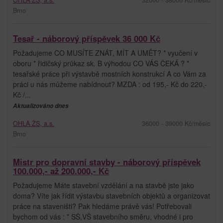
Brno
Tesař - náborový příspěvek 36 000 Kč
Požadujeme CO MUSÍTE ZNÁT, MÍT A UMĚT? * vyučení v
oboru * řidičský průkaz sk. B výhodou CO VÁS ČEKÁ ? *
tesařské práce při výstavbě mostních konstrukcí A co Vám za
práci u nás můžeme nabídnout? MZDA : od 195,- Kč do 220,-
Kč /...
Aktualizováno dnes
OHLA ŽS, a.s.
36000 - 39000 Kč/měsíc
Brno
Mistr pro dopravní stavby - náborový příspěvek
100.000,- až 200.000,- Kč
Požadujeme Máte stavební vzdělání a na stavbě jste jako
doma? Víte jak řídit výstavbu stavebních objektů a organizovat
práce na staveništi? Pak hledáme právě vás! Potřebovali
bychom od vás : * SŠ,VŠ stavebního směru, vhodné i pro