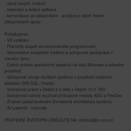
- vývoj nových modulů
- testování a ladění aplikace
- komunikace se zákazníkem - analýza a návrh řešení
zákaznických úprav
Požadujeme:
- VŠ vzdělání
- Pokročilý stupeň strukturovaného programování
- Samostatné analytické myšlení a schopnost spolupráce v
menším týmu
- Dobrá znalost operačních systémů na bázi Windows a síťového
prostředí.
- Schopnost vývoje složitých systémů v prostředí relačních
databází (MS SQL, Oracle)
- Schopnost práce v Delphi 5 a dále v Delphi 10.3. RIO
- Schopnost rutinně využívat přístupové metody ADO a FireDac
- Znalost zásad budování třívrstevné architektury systémů
- AJ pasivně - manuály
PROFESNÍ ŽIVOTOPIS ZASÍLEJTE NA: obchod@m-pro.cz