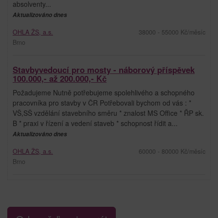
absolventy...
Aktualizováno dnes
OHLA ŽS, a.s.
38000 - 55000 Kč/měsíc
Brno
Stavbyvedoucí pro mosty - náborový příspěvek
100.000,- až 200.000,- Kč
Požadujeme Nutně potřebujeme spolehlivého a schopného
pracovníka pro stavby v ČR Potřebovali bychom od vás : *
VŠ,SŠ vzdělání stavebního směru * znalost MS Office * ŘP sk.
B * praxi v řízení a vedení staveb * schopnost řídit a...
Aktualizováno dnes
OHLA ŽS, a.s.
60000 - 80000 Kč/měsíc
Brno