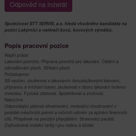
Odpověď na inzerát
Společnost STT SERVIS, a.s. hledá vhodného kandidáta na
pozici Lakýrníci a natěrači kovů, kovových výrobků.
Popis pracovní pozice
Náplň práce:
Lakování povrchů. Příprava povrchů pro lakování. Čištění a
odmašťování ploch. Stříkání ploch
Požadujeme:
SŠ vyučen, zkušenost s lakováním dvousložkovými barvami,
přípravou a míchání barev, zkušenost v oboru lakování mokrou
metodou. Fyzická zdatnost. Spolehlivost a zručnost.
Nabízíme
Odpovídající platové ohodnocení, motivační ohodnocení v
podobě měsíčních prémií a ročních odměn za splnění firemních
cílů. Příspěvek na penzijní připojištění. Stravovací paušál.
Zvýhodněné mobilní tarify i pro rodinu a blízké.