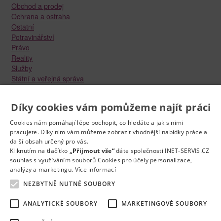
Obchod a prodej
Ochrana a ostraha
Ostatní
Potravinářství
Právo
Reality
Služby
Státní a veřejná správa
Stavebnictví
Strojírenství
Díky cookies vám pomůžeme najít práci
Technika a elektrotechnika
Tvůrčí práce a design
Cookies nám pomáhají lépe pochopit, co hledáte a jak s nimi
Výroba
pracujete. Díky nim vám můžeme zobrazit vhodnější nabídky práce a
Vzdělávání a školství
další obsah určený pro vás.
Zdravotnictví
Kliknutím na tlačítko
„Přijmout vše“
dáte společnosti INET-SERVIS.CZ
souhlas s využíváním souborů Cookies pro účely personalizace,
Zemědělství, lesnictví a vodní hospodářství
analýzy a marketingu.
Více informací
NEZBYTNĚ NUTNÉ SOUBORY
ANALYTICKÉ SOUBORY
MARKETINGOVÉ SOUBORY