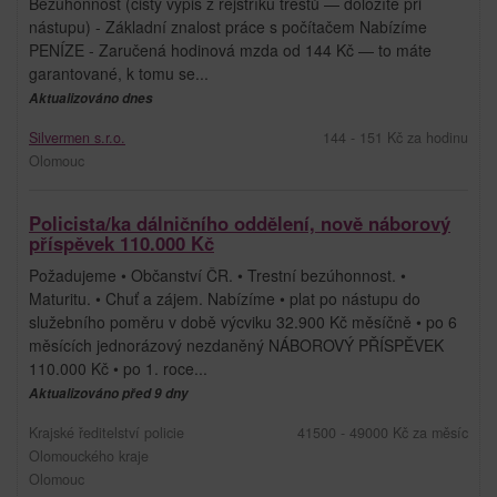
Bezúhonnost (čistý výpis z rejstříku trestů — doložíte při
nástupu) - Základní znalost práce s počítačem Nabízíme
PENÍZE - Zaručená hodinová mzda od 144 Kč — to máte
garantované, k tomu se...
Aktualizováno dnes
Silvermen s.r.o.
144 - 151 Kč za hodinu
Olomouc
Policista/ka dálničního oddělení, nově náborový
příspěvek 110.000 Kč
Požadujeme • Občanství ČR. • Trestní bezúhonnost. •
Maturitu. • Chuť a zájem. Nabízíme • plat po nástupu do
služebního poměru v době výcviku 32.900 Kč měsíčně • po 6
měsících jednorázový nezdaněný NÁBOROVÝ PŘÍSPĚVEK
110.000 Kč • po 1. roce...
Aktualizováno před 9 dny
Krajské ředitelství policie
41500 - 49000 Kč za měsíc
Olomouckého kraje
Olomouc