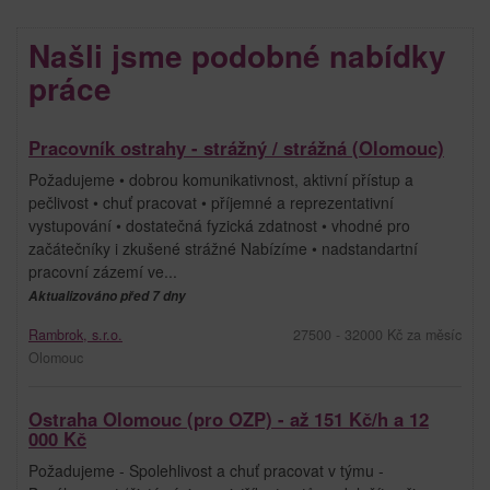
Našli jsme podobné nabídky
práce
Pracovník ostrahy - strážný / strážná (Olomouc)
Požadujeme • dobrou komunikativnost, aktivní přístup a
pečlivost • chuť pracovat • příjemné a reprezentativní
vystupování • dostatečná fyzická zdatnost • vhodné pro
začátečníky i zkušené strážné Nabízíme • nadstandartní
pracovní zázemí ve...
Aktualizováno před 7 dny
Rambrok, s.r.o.
27500 - 32000 Kč za měsíc
Olomouc
Ostraha Olomouc (pro OZP) - až 151 Kč/h a 12
000 Kč
Požadujeme - Spolehlivost a chuť pracovat v týmu -